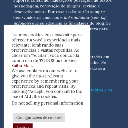
suporte, coleta de, indexação e postagem de textos,
hospedagem, renovação de plugins, revisão e
desenvolvimento.
Por essa razão, serão sempre
bem-vindos os anúncios e
links dofollow
(sem
tag
nofollow
) que se adequem às finalidades do blog. Se
você está interessado em colaborar,
escreva para
Usamos cookies em nosso site para
nós
(contato@resenhacritica.com.br)
oferecer a você a experiência mais
relevante, lembrando suas
FONTES E ACERVO
preferências e visitas repetidas. Ao
clicar em “Aceitar”, você concorda
As resenhas, dossiês e sumários são coletados em
com o uso de TODOS os cookies.
periódicos acadêmicos e sites especializados. Se
Saiba Mais
você tem interesse em divulgar o acervo do seu
We use cookies on our website to
periódico, escreva para nós
give you the most relevant
(contato@resenhacritica.com.br)
experience by remembering your
preferences and repeat visits. By
Conheça o
modo
como processamos os textos e os
clicking “Accept”, you consent to the
índices
disponibilizados neste blog.
use of ALL the cookies.
Do not sell my personal information
ISSN 2764-0302
.
Configurações de cookies
Aceitar