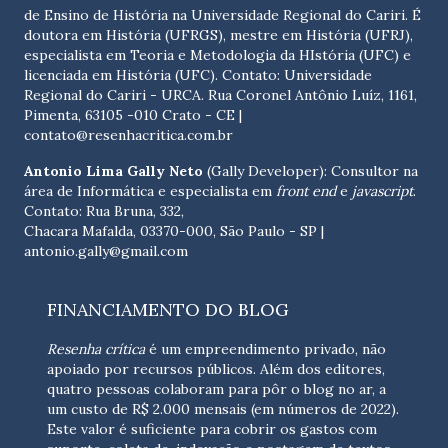
de Ensino de História na Universidade Regional do Cariri. É
doutora em História (UFRGS), mestre em História (UFRJ),
especialista em Teoria e Metodologia da HIstória (UFC) e
licenciada em História (UFC). Contato:
Universidade
Regional do Cariri - URCA. Rua Coronel Antônio Luíz, 1161,
Pimenta, 63105 -010 Crato - CE
|
contato@resenhacritica.com.br
Antonio Lima Gally Neto
(Gally Developer): Consultor na
área de Informática e especialista em
front end
e
javascript
.
Contato: Rua Bruna, 332,
Chacara Mafalda, 03370-000, São Paulo - SP |
antonio.gally@gmail.com
FINANCIAMENTO DO BLOG
Resenha crítica
é um empreendimento privado, não
apoiado por recursos públicos. Além dos editores,
quatro pessoas colaboram para pôr o blog no ar, a
um custo de R$ 2.000 mensais (em números de 2022).
Este valor é suficiente para cobrir os gastos com