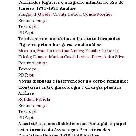
Fernandes Figueira e a higiene infantil no Rio de
Janeiro, 1880-1930 Análise
Sanglard, Gisele
;
Cosati, Letícia Conde Moraes
Resumo:
en
pt
Texto:
pt
PDF:
pt
Tessituras de memórias: o Instituto Fernandes
Figueira pelo olhar geracional Análise
Moreira, Martha Cristina Nunes
;
Tanabe, Roberta
Falcão
;
Diuana, Marina Castinheiras
;
Paez, Anita Silva
Resumo:
en
pt
Texto:
pt
PDF:
pt
Novas disputas e intervenções no corpo feminino:
fronteiras entre ginecologia e cirurgia plástica
Análise
Rohden, Fabíola
Resumo:
en
pt
Texto:
pt
PDF:
pt
A assistência aos diabéticos em Portugal: o papel
estruturante da Associação Protetora dos
Diabéticos Pobres, 1926-1946 Análise