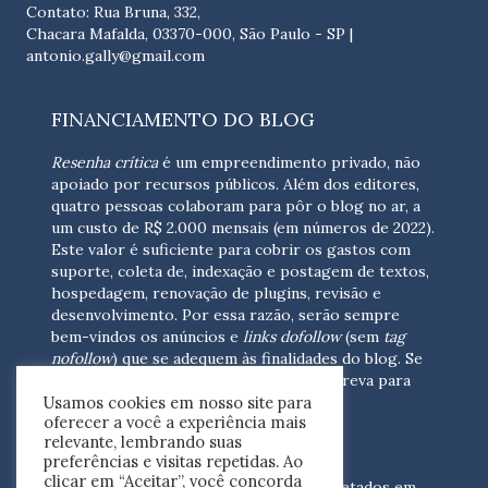
Contato: Rua Bruna, 332,
Chacara Mafalda, 03370-000, São Paulo - SP |
antonio.gally@gmail.com
FINANCIAMENTO DO BLOG
Resenha crítica
é um empreendimento privado, não
apoiado por recursos públicos. Além dos editores,
quatro pessoas colaboram para pôr o blog no ar, a
um custo de R$ 2.000 mensais (em números de 2022).
Este valor é suficiente para cobrir os gastos com
suporte, coleta de, indexação e postagem de textos,
hospedagem, renovação de plugins, revisão e
desenvolvimento.
Por essa razão, serão sempre
bem-vindos os anúncios e
links dofollow
(sem
tag
nofollow
) que se adequem às finalidades do blog. Se
você está interessado em colaborar,
escreva para
Usamos cookies em nosso site para
nós
(contato@resenhacritica.com.br)
oferecer a você a experiência mais
relevante, lembrando suas
FONTES E ACERVO
preferências e visitas repetidas. Ao
clicar em “Aceitar”, você concorda
As resenhas, dossiês e sumários são coletados em