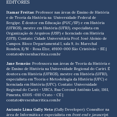
EDITORES
Itamar Freitas
: Professor nas áreas de Ensino de História
e de Teoria da História na Universidade Federal de
Sergipe. É doutor em Educação (PUC/SP) e em História
(UFRGS), mestre em História (UFRJ), especialista em
Organização de Arquivos (USP) e licenciado em História
(UFS). Contato:
Cidade Universitária Prof. José Aloísio de
Campos. Bloco Departamental I, sala 9, Av. Marechal
Rondon, S/N - Rosa Elze, 49100-000 São Cristóvão - SE
|
contato@resenhacritica.com.br
Jane Semeão
: Professora nas áreas de Teoria da História e
de Ensino de História na Universidade Regional do Cariri. É
doutora em História (UFRGS), mestre em História (UFRJ),
especialista em Teoria e Metodologia da HIstória (UFC) e
licenciada em História (UFC). Contato:
Universidade
Regional do Cariri - URCA. Rua Coronel Antônio Luíz, 1161,
Pimenta, 63105 -010 Crato - CE
|
contato@resenhacritica.com.br
Antonio Lima Gally Neto
(Gally Developer): Consultor na
área de Informática e especialista em
front end
e
javascript
.