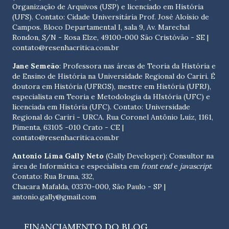
Organização de Arquivos (USP) e licenciado em História
(UFS). Contato:
Cidade Universitária Prof. José Aloísio de
Campos. Bloco Departamental I, sala 9, Av. Marechal
Rondon, S/N - Rosa Elze, 49100-000 São Cristóvão - SE
|
contato@resenhacritica.com.br
Jane Semeão
: Professora nas áreas de Teoria da História e
de Ensino de História na Universidade Regional do Cariri. É
doutora em História (UFRGS), mestre em História (UFRJ),
especialista em Teoria e Metodologia da HIstória (UFC) e
licenciada em História (UFC). Contato:
Universidade
Regional do Cariri - URCA. Rua Coronel Antônio Luíz, 1161,
Pimenta, 63105 -010 Crato - CE
|
contato@resenhacritica.com.br
Antonio Lima Gally Neto
(Gally Developer): Consultor na
área de Informática e especialista em
front end
e
javascript
.
Contato: Rua Bruna, 332,
Chacara Mafalda, 03370-000, São Paulo - SP |
antonio.gally@gmail.com
FINANCIAMENTO DO BLOG