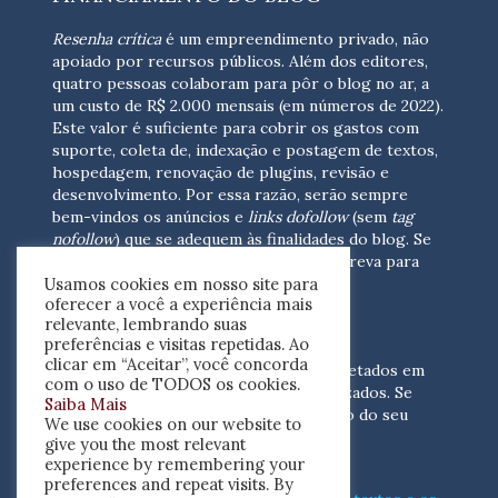
Resenha crítica
é um empreendimento privado, não
apoiado por recursos públicos. Além dos editores,
quatro pessoas colaboram para pôr o blog no ar, a
um custo de R$ 2.000 mensais (em números de 2022).
Este valor é suficiente para cobrir os gastos com
suporte, coleta de, indexação e postagem de textos,
hospedagem, renovação de plugins, revisão e
desenvolvimento.
Por essa razão, serão sempre
bem-vindos os anúncios e
links dofollow
(sem
tag
nofollow
) que se adequem às finalidades do blog. Se
você está interessado em colaborar,
escreva para
Usamos cookies em nosso site para
nós
(contato@resenhacritica.com.br)
oferecer a você a experiência mais
relevante, lembrando suas
FONTES E ACERVO
preferências e visitas repetidas. Ao
clicar em “Aceitar”, você concorda
As resenhas, dossiês e sumários são coletados em
com o uso de TODOS os cookies.
periódicos acadêmicos e sites especializados. Se
Saiba Mais
você tem interesse em divulgar o acervo do seu
We use cookies on our website to
periódico, escreva para nós
give you the most relevant
(contato@resenhacritica.com.br)
experience by remembering your
preferences and repeat visits. By