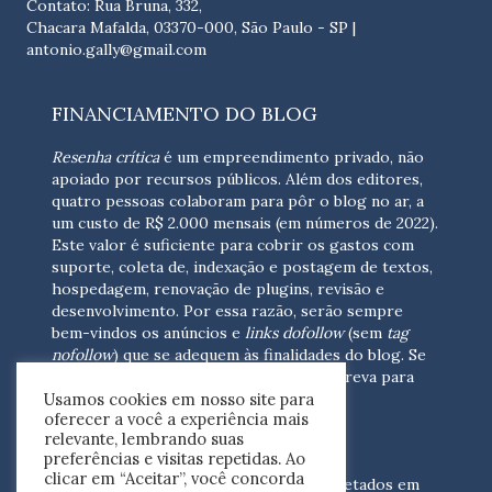
Contato: Rua Bruna, 332,
Chacara Mafalda, 03370-000, São Paulo - SP |
antonio.gally@gmail.com
FINANCIAMENTO DO BLOG
Resenha crítica
é um empreendimento privado, não
apoiado por recursos públicos. Além dos editores,
quatro pessoas colaboram para pôr o blog no ar, a
um custo de R$ 2.000 mensais (em números de 2022).
Este valor é suficiente para cobrir os gastos com
suporte, coleta de, indexação e postagem de textos,
hospedagem, renovação de plugins, revisão e
desenvolvimento.
Por essa razão, serão sempre
bem-vindos os anúncios e
links dofollow
(sem
tag
nofollow
) que se adequem às finalidades do blog. Se
você está interessado em colaborar,
escreva para
Usamos cookies em nosso site para
nós
(contato@resenhacritica.com.br)
oferecer a você a experiência mais
relevante, lembrando suas
FONTES E ACERVO
preferências e visitas repetidas. Ao
clicar em “Aceitar”, você concorda
As resenhas, dossiês e sumários são coletados em