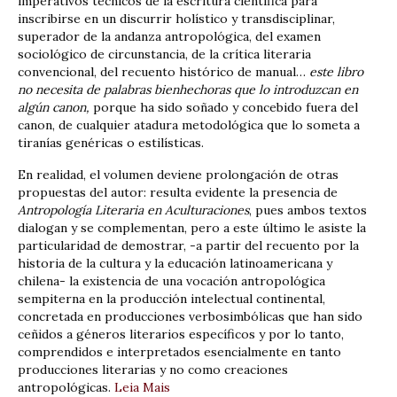
imperativos técnicos de la escritura científica para
inscribirse en un discurrir holístico y transdisciplinar,
superador de la andanza antropológica, del examen
sociológico de circunstancia, de la crítica literaria
convencional, del recuento histórico de manual…
este libro
no necesita de palabras bienhechoras
que lo introduzcan en
algún canon,
porque ha sido soñado y concebido fuera del
canon, de cualquier atadura metodológica que lo someta a
tiranías genéricas o estilísticas.
En realidad, el volumen deviene prolongación de otras
propuestas del autor: resulta evidente la presencia de
Antropología Literaria en Aculturaciones
, pues ambos textos
dialogan y se complementan, pero a este último le asiste la
particularidad de demostrar, -a partir del recuento por la
historia de la cultura y la educación latinoamericana y
chilena- la existencia de una vocación antropológica
sempiterna en la producción intelectual continental,
concretada en producciones verbosimbólicas que han sido
ceñidos a géneros literarios específicos y por lo tanto,
comprendidos e interpretados esencialmente en tanto
producciones literarias y no como creaciones
antropológicas.
Leia Mais