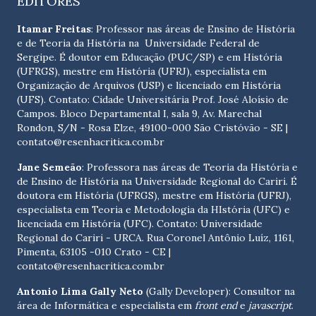
EDITORES
Itamar Freitas
: Professor nas áreas de Ensino de História
e de Teoria da História na Universidade Federal de
Sergipe. É doutor em Educação (PUC/SP) e em História
(UFRGS), mestre em História (UFRJ), especialista em
Organização de Arquivos (USP) e licenciado em História
(UFS). Contato:
Cidade Universitária Prof. José Aloísio de
Campos. Bloco Departamental I, sala 9, Av. Marechal
Rondon, S/N - Rosa Elze, 49100-000 São Cristóvão - SE
|
contato@resenhacritica.com.br
Jane Semeão
: Professora nas áreas de Teoria da História e
de Ensino de História na Universidade Regional do Cariri. É
doutora em História (UFRGS), mestre em História (UFRJ),
especialista em Teoria e Metodologia da HIstória (UFC) e
licenciada em História (UFC). Contato:
Universidade
Regional do Cariri - URCA. Rua Coronel Antônio Luíz, 1161,
Pimenta, 63105 -010 Crato - CE
|
contato@resenhacritica.com.br
Antonio Lima Gally Neto
(Gally Developer): Consultor na
área de Informática e especialista em
front end
e
javascript
.