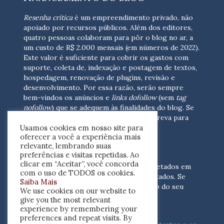
Resenha crítica
é um empreendimento privado, não
apoiado por recursos públicos. Além dos editores,
quatro pessoas colaboram para pôr o blog no ar, a
um custo de R$ 2.000 mensais (em números de 2022).
Este valor é suficiente para cobrir os gastos com
suporte, coleta de, indexação e postagem de textos,
hospedagem, renovação de plugins, revisão e
desenvolvimento.
Por essa razão, serão sempre
bem-vindos os anúncios e
links dofollow
(sem
tag
nofollow
) que se adequem às finalidades do blog. Se
você está interessado em colaborar,
escreva para
Usamos cookies em nosso site para
nós
(contato@resenhacritica.com.br)
oferecer a você a experiência mais
relevante, lembrando suas
FONTES E ACERVO
preferências e visitas repetidas. Ao
clicar em “Aceitar”, você concorda
As resenhas, dossiês e sumários são coletados em
com o uso de TODOS os cookies.
periódicos acadêmicos e sites especializados. Se
Saiba Mais
você tem interesse em divulgar o acervo do seu
We use cookies on our website to
periódico, escreva para nós
give you the most relevant
(contato@resenhacritica.com.br)
experience by remembering your
preferences and repeat visits. By