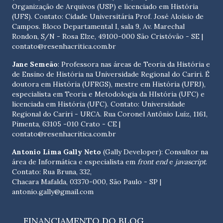
Organização de Arquivos (USP) e licenciado em História
(UFS). Contato:
Cidade Universitária Prof. José Aloísio de
Campos. Bloco Departamental I, sala 9, Av. Marechal
Rondon, S/N - Rosa Elze, 49100-000 São Cristóvão - SE
|
contato@resenhacritica.com.br
Jane Semeão
: Professora nas áreas de Teoria da História e
de Ensino de História na Universidade Regional do Cariri. É
doutora em História (UFRGS), mestre em História (UFRJ),
especialista em Teoria e Metodologia da HIstória (UFC) e
licenciada em História (UFC). Contato:
Universidade
Regional do Cariri - URCA. Rua Coronel Antônio Luíz, 1161,
Pimenta, 63105 -010 Crato - CE
|
contato@resenhacritica.com.br
Antonio Lima Gally Neto
(Gally Developer): Consultor na
área de Informática e especialista em
front end
e
javascript
.
Contato: Rua Bruna, 332,
Chacara Mafalda, 03370-000, São Paulo - SP |
antonio.gally@gmail.com
FINANCIAMENTO DO BLOG