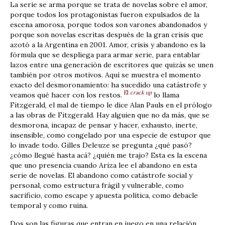
La serie se arma porque se trata de novelas sobre el amor,
porque todos los protagonistas fueron expulsados de la
escena amorosa, porque todos son varones abandonados y
porque son novelas escritas después de la gran crisis que
azotó a la Argentina en 2001. Amor, crisis y abandono es la
fórmula que se despliega para armar serie, para entablar
lazos entre una generación de escritores que quizás se unen
también por otros motivos. Aquí se muestra el momento
exacto del desmoronamiento: ha sucedido una catástrofe y
El
crack up
veamos qué hacer con los restos.
lo llama
Fitzgerald, el mal de tiempo le dice Alan Pauls en el prólogo
a las obras de Fitzgerald. Hay alguien que no da más, que se
desmorona, incapaz de pensar y hacer, exhausto, inerte,
insensible, como congelado por una especie de estupor que
lo invade todo. Gilles Deleuze se pregunta ¿qué pasó?
¿cómo llegué hasta acá? ¿quién me trajo? Esta es la escena
que uno presencia cuando Ariza lee el abandono en esta
serie de novelas. El abandono como catástrofe social y
personal, como estructura frágil y vulnerable, como
sacrificio, como escape y apuesta política, como debacle
temporal y como ruina.
Dos son las figuras que entran en juego en una relación