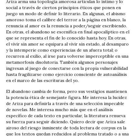
Ariza arma una topología amorosa articulan lo íntimo y lo
social a través de ciertos principios éticos que ponen en
juego un modo de definir lo literario. En algunas, el abismo
amoroso toma el calibre del terror a la página en blanco, la
renuncia al amor es la renuncia a poder/seguir escribiendo.
En otras, el abandono se escenifica en final apocalíptico en el
que se representa el fin de lo conocido hasta hoy. En otras,
el vivir sin amor se equipara al vivir sin estado, al desamparo
y la intemperie como experiencias de un afuera total; o
recurren al exilio, al irse para volverse imperceptible en una
metamorfosis disolutoria. También algunos personajes
ingresan al juego de conectarse con la propia vulnerabilidad
hasta fragilizarse como ejercicio consciente de autoanálisis
en el marco de las escrituras del yo.
El abandono cambia de forma, pero sus vestigios mantienen
la potencia ética de semejante figura. Me interesa la lucidez
de Ariza para definirla a través de una selección impecable
de novelas. Me interesa mucho más que en el análisis
específico de cada texto en particular, la literatura renueva
su fuerza para seguir diciendo. Quiero decir que Ariza sale
airoso del riesgo inminente de toda lectura de corpus en la
que los textos quedan reducidos al problema tratado o a una