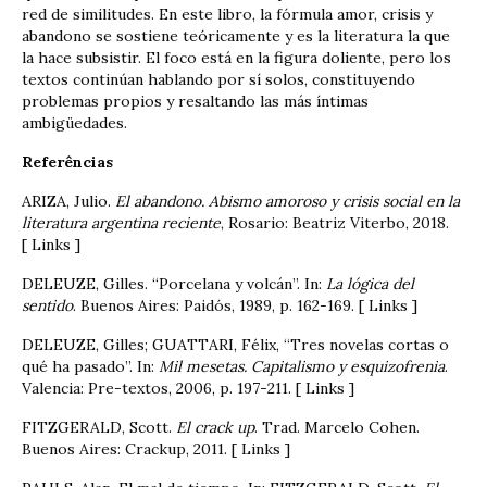
red de similitudes. En este libro, la fórmula amor, crisis y
abandono se sostiene teóricamente y es la literatura la que
la hace subsistir. El foco está en la figura doliente, pero los
textos continúan hablando por sí solos, constituyendo
problemas propios y resaltando las más íntimas
ambigüedades.
Referências
ARIZA, Julio.
El abandono. Abismo amoroso y crisis social en la
literatura argentina reciente
, Rosario: Beatriz Viterbo, 2018.
[ Links ]
DELEUZE, Gilles. “Porcelana y volcán”. In:
La lógica del
sentido
. Buenos Aires: Paidós, 1989, p. 162-169. [ Links ]
DELEUZE, Gilles; GUATTARI, Félix, “Tres novelas cortas o
qué ha pasado”. In:
Mil mesetas. Capitalismo y esquizofrenia
.
Valencia: Pre-textos, 2006, p. 197-211. [ Links ]
FITZGERALD, Scott.
El crack up
. Trad. Marcelo Cohen.
Buenos Aires: Crackup, 2011. [ Links ]