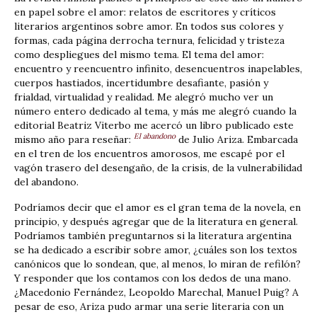
en papel sobre el amor: relatos de escritores y críticos
literarios argentinos sobre amor. En todos sus colores y
formas, cada página derrocha ternura, felicidad y tristeza
como despliegues del mismo tema. El tema del amor:
encuentro y reencuentro infinito, desencuentros inapelables,
cuerpos hastiados, incertidumbre desafiante, pasión y
frialdad, virtualidad y realidad. Me alegró mucho ver un
número entero dedicado al tema, y más me alegró cuando la
editorial Beatriz Viterbo me acercó un libro publicado este
El abandono
mismo año para reseñar:
de Julio Ariza. Embarcada
en el tren de los encuentros amorosos, me escapé por el
vagón trasero del desengaño, de la crisis, de la vulnerabilidad
del abandono.
Podríamos decir que el amor es el gran tema de la novela, en
principio, y después agregar que de la literatura en general.
Podríamos también preguntarnos si la literatura argentina
se ha dedicado a escribir sobre amor, ¿cuáles son los textos
canónicos que lo sondean, que, al menos, lo miran de refilón?
Y responder que los contamos con los dedos de una mano.
¿Macedonio Fernández, Leopoldo Marechal, Manuel Puig? A
pesar de eso, Ariza pudo armar una serie literaria con un