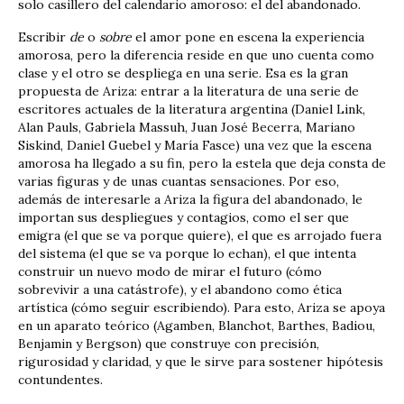
solo casillero del calendario amoroso: el del abandonado.
Escribir
de
o
sobre
el amor pone en escena la experiencia
amorosa, pero la diferencia reside en que uno cuenta como
clase y el otro se despliega en una serie. Esa es la gran
propuesta de Ariza: entrar a la literatura de una serie de
escritores actuales de la literatura argentina (Daniel Link,
Alan Pauls, Gabriela Massuh, Juan José Becerra, Mariano
Siskind, Daniel Guebel y María Fasce) una vez que la escena
amorosa ha llegado a su fin, pero la estela que deja consta de
varias figuras y de unas cuantas sensaciones. Por eso,
además de interesarle a Ariza la figura del abandonado, le
importan sus despliegues y contagios, como el ser que
emigra (el que se va porque quiere), el que es arrojado fuera
del sistema (el que se va porque lo echan), el que intenta
construir un nuevo modo de mirar el futuro (cómo
sobrevivir a una catástrofe), y el abandono como ética
artística (cómo seguir escribiendo). Para esto, Ariza se apoya
en un aparato teórico (Agamben, Blanchot, Barthes, Badiou,
Benjamin y Bergson) que construye con precisión,
rigurosidad y claridad, y que le sirve para sostener hipótesis
contundentes.