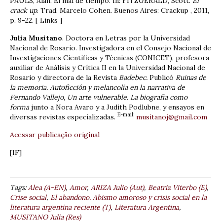
PAULS, Alan. El mal de tiempo. In: FITZGERALD, Scott.
El
crack up
. Trad. Marcelo Cohen. Buenos Aires: Crackup , 2011,
p. 9-22. [ Links ]
Julia Musitano
. Doctora en Letras por la Universidad
Nacional de Rosario. Investigadora en el Consejo Nacional de
Investigaciones Científicas y Técnicas (CONICET), profesora
auxiliar de Análisis y Crítica II en la Universidad Nacional de
Rosario y directora de la Revista
Badebec.
Publicó
Ruinas de
la memoria. Autoficción y melancolía en la narrativa de
Fernando Vallejo
,
Un arte vulnerable. La biografía como
forma
junto a Nora Avaro y a Judith Podlubne, y ensayos en
E-mail:
diversas revistas especializadas.
musitanoj@gmail.com
Acessar publicação original
[IF]
Tags:
Alea (A-EN)
,
Amor
,
ARIZA Julio (Aut)
,
Beatriz Viterbo (E)
,
Crise social
,
El abandono. Abismo amoroso y crisis social en la
literatura argentina reciente (T)
,
Literatura Argentina
,
MUSITANO Julia (Res)