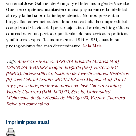
virreinal José Gabriel de Armijo y el líder insurgente Vicente
Guerrero, quienes mantuvieron una pugna entre la fidelidad
al rey y la lucha por la independencia. No nos presentan
biografías convencionales, donde se estudia la temporalidad
completa de la vida del personaje, sino abordajes biográficos
centrados en un periodo particular de sus acciones políticas
y militares, específicamente entre 1814 y 1821, cuando su
protagonismo fue más determinante.
Leia Mais
Tags:
América – México
,
ARRIETA Eduardo Miranda (Aut)
,
ESPINOSA AGUIRRE Joaquín Edgardo (Res)
,
Historia MC
(HMCr)
,
independência
,
Instituto de Investigaciones Históricas
(E)
,
José Gabriel Armijo
,
MORALES José Magaña (Aut)
,
Por el
rey y por la independencia mexicana. José Gabriel Armijo y
Vicente Guerrero (1814-1821) (T)
,
Séc. 19
,
Universidad
Michoacana de San Nicolás de Hidalgo (E)
,
Vicente Guerrero
Deixe um comentário
Imprimir post atual