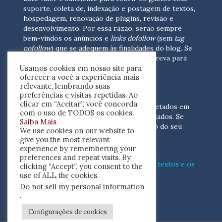
suporte, coleta de, indexação e postagem de textos,
hospedagem, renovação de plugins, revisão e
desenvolvimento.
Por essa razão, serão sempre
bem-vindos os anúncios e
links dofollow
(sem
tag
nofollow
) que se adequem às finalidades do blog. Se
você está interessado em colaborar,
escreva para
Usamos cookies em nosso site para
nós
(contato@resenhacritica.com.br)
oferecer a você a experiência mais
relevante, lembrando suas
FONTES E ACERVO
preferências e visitas repetidas. Ao
clicar em “Aceitar”, você concorda
As resenhas, dossiês e sumários são coletados em
com o uso de TODOS os cookies.
periódicos acadêmicos e sites especializados. Se
Saiba Mais
você tem interesse em divulgar o acervo do seu
We use cookies on our website to
periódico, escreva para nós
give you the most relevant
(contato@resenhacritica.com.br)
experience by remembering your
preferences and repeat visits. By
Conheça o
modo
como processamos os textos e os
clicking “Accept”, you consent to the
índices
disponibilizados neste blog.
use of ALL the cookies.
Do not sell my personal information
ISSN 2764-0302
.
Configurações de cookies