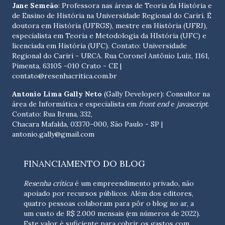
Jane Semeão
: Professora nas áreas de Teoria da História e
de Ensino de História na Universidade Regional do Cariri. É
doutora em História (UFRGS), mestre em História (UFRJ),
especialista em Teoria e Metodologia da HIstória (UFC) e
licenciada em História (UFC). Contato:
Universidade
Regional do Cariri - URCA. Rua Coronel Antônio Luíz, 1161,
Pimenta, 63105 -010 Crato - CE
|
contato@resenhacritica.com.br
Antonio Lima Gally Neto
(Gally Developer): Consultor na
área de Informática e especialista em
front end
e
javascript
.
Contato: Rua Bruna, 332,
Chacara Mafalda, 03370-000, São Paulo - SP |
antonio.gally@gmail.com
FINANCIAMENTO DO BLOG
Resenha crítica
é um empreendimento privado, não
apoiado por recursos públicos. Além dos editores,
quatro pessoas colaboram para pôr o blog no ar, a
um custo de R$ 2.000 mensais (em números de 2022).
Este valor é suficiente para cobrir os gastos com