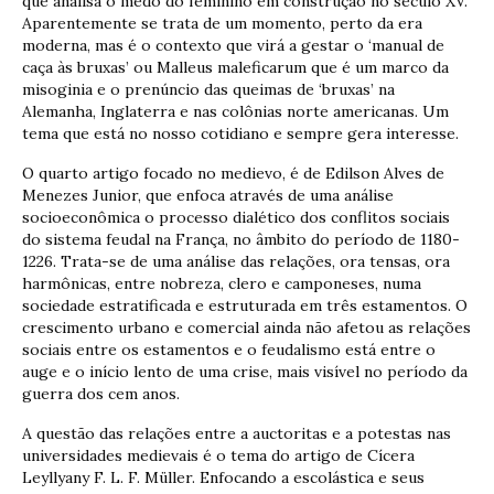
que analisa o medo do feminino em construção no século XV.
Aparentemente se trata de um momento, perto da era
moderna, mas é o contexto que virá a gestar o ‘manual de
caça às bruxas’ ou Malleus maleficarum que é um marco da
misoginia e o prenúncio das queimas de ‘bruxas’ na
Alemanha, Inglaterra e nas colônias norte americanas. Um
tema que está no nosso cotidiano e sempre gera interesse.
O quarto artigo focado no medievo, é de Edilson Alves de
Menezes Junior, que enfoca através de uma análise
socioeconômica o processo dialético dos conflitos sociais
do sistema feudal na França, no âmbito do período de 1180-
1226. Trata-se de uma análise das relações, ora tensas, ora
harmônicas, entre nobreza, clero e camponeses, numa
sociedade estratificada e estruturada em três estamentos. O
crescimento urbano e comercial ainda não afetou as relações
sociais entre os estamentos e o feudalismo está entre o
auge e o início lento de uma crise, mais visível no período da
guerra dos cem anos.
A questão das relações entre a auctoritas e a potestas nas
universidades medievais é o tema do artigo de Cícera
Leyllyany F. L. F. Müller. Enfocando a escolástica e seus