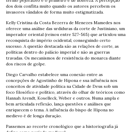
termo pejorativo e o primeiro é de nobreza. A percepção
dos dois conflita muito quando os autores percebem os
invasores vândalos de forma muito estigmatizada.
Kelly Cristina da Costa Bezerra de Menezes Mamedes nos
oferece uma análise das urdiduras da corte de Justiniano, um
imperador oriental (reinou entre 527-565) que articulou uma
reconquista do império ocidental, conseguindo certo
sucesso. A questão destacada são as relações de corte, as
políticas dentro do palácio imperial e não as guerras
travadas. Os mecanismos de resistência do monarca diante
dos riscos de golpe.
Diego Carvalho estabelece uma conexão entre as
concepções de Agostinho de Hipona e sua influência nos
conceitos de atividade política na Cidade de Deus sob um
foco filosófico e político, através do olhar de teóricos como
Hannah Arendt, Koselleck, Weber e outros. Numa ampla e
bem articulada reflexão, lança questões e análises que
enriquecem o tema. A influência do bispo de Hipona no
medievo é de longa duração.
Passemos ao recorte cronológico que a historiografia já