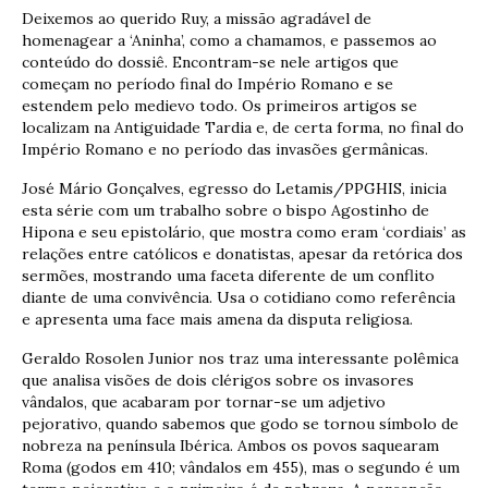
Deixemos ao querido Ruy, a missão agradável de
homenagear a ‘Aninha’, como a chamamos, e passemos ao
conteúdo do dossiê. Encontram-se nele artigos que
começam no período final do Império Romano e se
estendem pelo medievo todo. Os primeiros artigos se
localizam na Antiguidade Tardia e, de certa forma, no final do
Império Romano e no período das invasões germânicas.
José Mário Gonçalves, egresso do Letamis/PPGHIS, inicia
esta série com um trabalho sobre o bispo Agostinho de
Hipona e seu epistolário, que mostra como eram ‘cordiais’ as
relações entre católicos e donatistas, apesar da retórica dos
sermões, mostrando uma faceta diferente de um conflito
diante de uma convivência. Usa o cotidiano como referência
e apresenta uma face mais amena da disputa religiosa.
Geraldo Rosolen Junior nos traz uma interessante polêmica
que analisa visões de dois clérigos sobre os invasores
vândalos, que acabaram por tornar-se um adjetivo
pejorativo, quando sabemos que godo se tornou símbolo de
nobreza na península Ibérica. Ambos os povos saquearam
Roma (godos em 410; vândalos em 455), mas o segundo é um