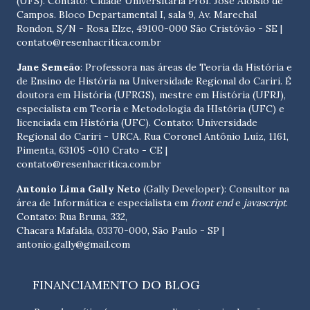
(UFS). Contato:
Cidade Universitária Prof. José Aloísio de
Campos. Bloco Departamental I, sala 9, Av. Marechal
Rondon, S/N - Rosa Elze, 49100-000 São Cristóvão - SE
|
contato@resenhacritica.com.br
Jane Semeão
: Professora nas áreas de Teoria da História e
de Ensino de História na Universidade Regional do Cariri. É
doutora em História (UFRGS), mestre em História (UFRJ),
especialista em Teoria e Metodologia da HIstória (UFC) e
licenciada em História (UFC). Contato:
Universidade
Regional do Cariri - URCA. Rua Coronel Antônio Luíz, 1161,
Pimenta, 63105 -010 Crato - CE
|
contato@resenhacritica.com.br
Antonio Lima Gally Neto
(Gally Developer): Consultor na
área de Informática e especialista em
front end
e
javascript
.
Contato: Rua Bruna, 332,
Chacara Mafalda, 03370-000, São Paulo - SP |
antonio.gally@gmail.com
FINANCIAMENTO DO BLOG