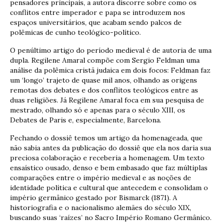
pensadores principais, a autora discorre sobre como os
conflitos entre imperador e papa se introduzem nos
espaços universitários, que acabam sendo palcos de
polêmicas de cunho teológico-político.
O penúltimo artigo do período medieval é de autoria de uma
dupla. Regilene Amaral compõe com Sergio Feldman uma
análise da polêmica cristã judaica em dois focos: Feldman faz
um ‘longo’ trajeto de quase mil anos, olhando as origens
remotas dos debates e dos conflitos teológicos entre as
duas religiões. Já Regilene Amaral foca em sua pesquisa de
mestrado, olhando só e apenas para o século XIII, os
Debates de Paris e, especialmente, Barcelona.
Fechando o dossiê temos um artigo da homenageada, que
não sabia antes da publicação do dossiê que ela nos daria sua
preciosa colaboração e receberia a homenagem. Um texto
ensaístico ousado, denso e bem embasado que faz múltiplas
comparações entre o império medieval e as noções de
identidade política e cultural que antecedem e consolidam o
império germânico gestado por Bismarck (1871). A
historiografia e o nacionalismo alemães do século XIX,
buscando suas ‘raízes’ no Sacro Império Romano Germânico.