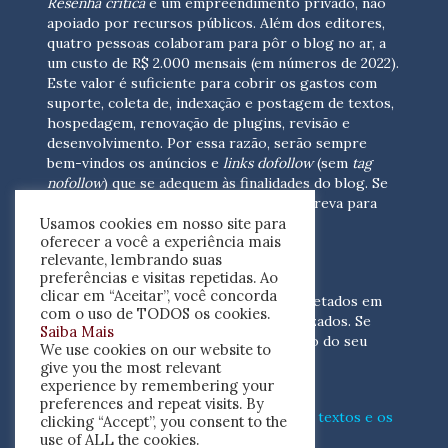
Resenha crítica
é um empreendimento privado, não
apoiado por recursos públicos. Além dos editores,
quatro pessoas colaboram para pôr o blog no ar, a
um custo de R$ 2.000 mensais (em números de 2022).
Este valor é suficiente para cobrir os gastos com
suporte, coleta de, indexação e postagem de textos,
hospedagem, renovação de plugins, revisão e
desenvolvimento.
Por essa razão, serão sempre
bem-vindos os anúncios e
links dofollow
(sem
tag
nofollow
) que se adequem às finalidades do blog. Se
você está interessado em colaborar,
escreva para
Usamos cookies em nosso site para
nós
(contato@resenhacritica.com.br)
oferecer a você a experiência mais
relevante, lembrando suas
FONTES E ACERVO
preferências e visitas repetidas. Ao
clicar em “Aceitar”, você concorda
As resenhas, dossiês e sumários são coletados em
com o uso de TODOS os cookies.
periódicos acadêmicos e sites especializados. Se
Saiba Mais
você tem interesse em divulgar o acervo do seu
We use cookies on our website to
periódico, escreva para nós
give you the most relevant
(contato@resenhacritica.com.br)
experience by remembering your
preferences and repeat visits. By
Conheça o
modo
como processamos os textos e os
clicking “Accept”, you consent to the
índices
disponibilizados neste blog.
use of ALL the cookies.