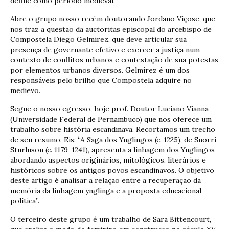
define como período medieval.
Abre o grupo nosso recém doutorando Jordano Viçose, que
nos traz a questão da auctoritas episcopal do arcebispo de
Compostela Diego Gelmirez, que deve articular sua
presença de governante efetivo e exercer a justiça num
contexto de conflitos urbanos e contestação de sua potestas
por elementos urbanos diversos. Gelmirez é um dos
responsáveis pelo brilho que Compostela adquire no
medievo.
Segue o nosso egresso, hoje prof. Doutor Luciano Vianna
(Universidade Federal de Pernambuco) que nos oferece um
trabalho sobre história escandinava. Recortamos um trecho
de seu resumo. Eis: “A Saga dos Ynglingos (c. 1225), de Snorri
Sturluson (c. 1179-1241), apresenta a linhagem dos Ynglingos
abordando aspectos originários, mitológicos, literários e
históricos sobre os antigos povos escandinavos. O objetivo
deste artigo é analisar a relação entre a recuperação da
memória da linhagem ynglinga e a proposta educacional
política”.
O terceiro deste grupo é um trabalho de Sara Bittencourt,