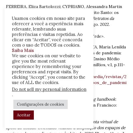
FERREIRA, Eliza Bartolozzi; CYPRIANO, Alessandra Martin
Constantino. O Novo Ensino Médio no Espírito Santo: os
Usamos cookies em nosso site para
desafios de diretores/as escolares.
Revista Retratos da
oferecer a você a experiência mais
Escola
. Brasília, v. 16, n. 35, p. 443-461, mai./ago. 2022.
relevante, lembrando suas
Disponível em:
preferências e visitas repetidas. Ao
<http://retratosdaescola.emnuvens.com.br/rde>.
clicar em “Aceitar”, você concorda
com o uso de TODOS os cookies.
FREITAS, Maria Deiviane dos Santos; FRANÇA, Maria Lenilda
Saiba Mais
Caetano. O protagonismo juvenil em tempos de pandemia:
We use cookies on our website to
um estudo de caso numa escola estadual de Ensino Médio
give you the most relevant
Integral em Sergipe. Revista Científica do UniRios, v.1, p.111-
experience by remembering your
147, 2021. Diponível em
preferences and repeat visits. By
<
https://www.unirios.edu.br/revistarios/media/revistas/2
clicking “Accept”, you consent to the
use of ALL the cookies.
021/29/o_protagonismo_juvenil_em_tempos_de_pandemi
a.pdf
>.
Do not sell my personal information
.
GIBBONS, Maurice.
The self-directed learning handbook
:
Configurações de cookies
challenging adolescent students to excel. San Francisco:
Jossey-Bass, 2002.
Aceitar
GONÇALVES, Jean de Oliveira.
Uma ferramenta virtual de
apoio ao Estudo Orientado visando à ampliação dos espaços de