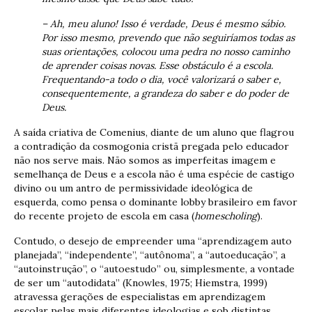
– Ah, meu aluno! Isso é verdade, Deus é mesmo sábio.
Por isso mesmo, prevendo que não seguiríamos todas as
suas orientações, colocou uma pedra no nosso caminho
de aprender coisas novas. Esse obstáculo é a escola.
Frequentando-a
todo o dia, você valorizará o saber e,
consequentemente, a grandeza do saber e do poder de
Deus.
A saída criativa de Comenius, diante de um aluno que flagrou
a contradição da cosmogonia cristã pregada pelo educador
não nos serve mais. Não somos as imperfeitas imagem e
semelhança de Deus e a escola não é uma espécie de castigo
divino ou um antro de permissividade ideológica de
esquerda, como pensa o dominante lobby brasileiro em favor
do recente projeto de escola em casa (
homescholing
).
Contudo, o desejo de empreender uma “aprendizagem auto
planejada”, “independente”, “autônoma”, a “autoeducação”, a
“autoinstrução”, o “autoestudo” ou, simplesmente, a vontade
de ser um “autodidata” (Knowles, 1975; Hiemstra, 1999)
atravessa gerações de especialistas em aprendizagem
escolar pelas mais diferentes ideologias e sob distintas