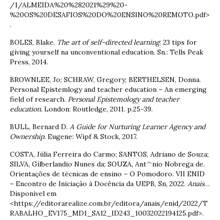
/1/ALMEIDA%20%282021%29%20-
%20OS%20DESAFIOS%20DO%20ENSINO%20REMOTO.pdf>
.
BOLES, Blake.
The art of self-directed learning
: 23 tips for
giving yourself na unconventional education. Sn.: Tells Peak
Press, 2014.
BROWNLEE, Jo; SCHRAW, Gregory; BERTHELSEN, Donna.
Personal Epistemlogy and teacher education – An emerging
field of research.
Personal Epistemology and teacher
education.
London: Routledge, 2011. p.25-39.
BULL, Bernard D.
A Guide for Nurturing Learner Agency and
Ownership.
Eugene: Wipf & Stock, 2017.
COSTA, Júlia Ferreira do Carmo; SANTOS, Adriano de Souza;
SILVA, Gilberlandio Nunes da; SOUZA, Ant^nio Nobrega de.
Orientações de técnicas de ensino – O Pomodoro. VII ENID
– Encontro de Iniciação à Docência da UEPB, Sn, 2022.
Anais
…
Disponível em
<https://editorarealize.com.br/editora/anais/enid/2022/T
RABALHO_EV175_MD1_SA12_ID243_10032022194125.pdf>.