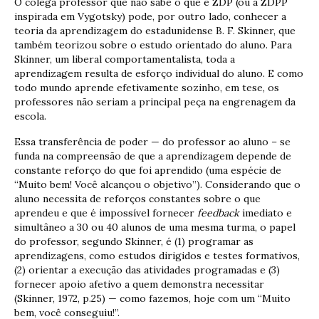
O colega professor que não sabe o que é ZDP (ou a ZDPP
inspirada em Vygotsky) pode, por outro lado, conhecer a
teoria da aprendizagem do estadunidense B. F. Skinner, que
também teorizou sobre o estudo orientado do aluno. Para
Skinner, um liberal comportamentalista, toda a
aprendizagem resulta de esforço individual do aluno. E como
todo mundo aprende efetivamente sozinho, em tese, os
professores não seriam a principal peça na engrenagem da
escola.
Essa transferência de poder — do professor ao aluno – se
funda na compreensão de que a aprendizagem depende de
constante reforço do que foi aprendido (uma espécie de
“Muito bem! Você alcançou o objetivo”). Considerando que o
aluno necessita de reforços constantes sobre o que
aprendeu e que é impossível fornecer
feedback
imediato e
simultâneo a 30 ou 40 alunos de uma mesma turma, o papel
do professor, segundo Skinner, é (1) programar as
aprendizagens, como estudos dirigidos e testes formativos,
(2) orientar a execução das atividades programadas e (3)
fornecer apoio afetivo a quem demonstra necessitar
(Skinner, 1972, p.25) — como fazemos, hoje com um “Muito
bem, você conseguiu!”.