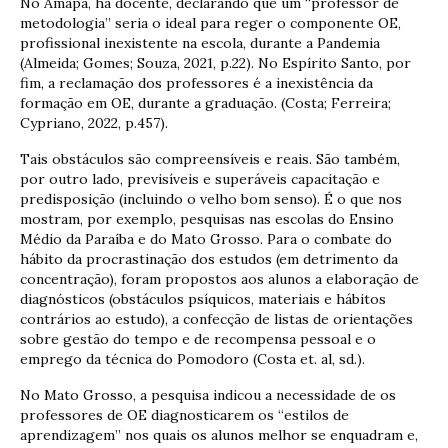
No Amapá, há docente, declarando que um “professor de
metodologia” seria o ideal para reger o componente OE,
profissional inexistente na escola, durante a Pandemia
(Almeida; Gomes; Souza, 2021, p.22). No Espírito Santo, por
fim, a reclamação dos professores é a inexistência da
formação em OE, durante a graduação. (Costa; Ferreira;
Cypriano, 2022, p.457).
Tais obstáculos são compreensíveis e reais. São também,
por outro lado, previsíveis e superáveis capacitação e
predisposição (incluindo o velho bom senso). É o que nos
mostram, por exemplo, pesquisas nas escolas do Ensino
Médio da Paraíba e do Mato Grosso. Para o combate do
hábito da procrastinação dos estudos (em detrimento da
concentração), foram propostos aos alunos a elaboração de
diagnósticos (obstáculos psíquicos, materiais e hábitos
contrários ao estudo), a confecção de listas de orientações
sobre gestão do tempo e de recompensa pessoal e o
emprego da técnica do Pomodoro (Costa et. al, sd.).
No Mato Grosso, a pesquisa indicou a necessidade de os
professores de OE diagnosticarem os “estilos de
aprendizagem” nos quais os alunos melhor se enquadram e,