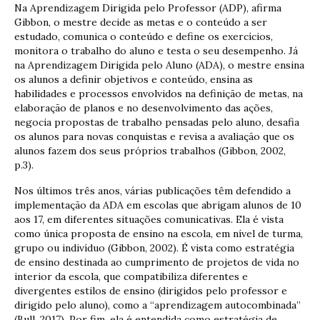
Na Aprendizagem Dirigida pelo Professor (ADP), afirma
Gibbon, o mestre decide as metas e o conteúdo a ser
estudado, comunica o conteúdo e define os exercícios,
monitora o trabalho do aluno e testa o seu desempenho. Já
na Aprendizagem Dirigida pelo Aluno (ADA), o mestre ensina
os alunos a definir objetivos e conteúdo, ensina as
habilidades e processos envolvidos na definição de metas, na
elaboração de planos e no desenvolvimento das ações,
negocia propostas de trabalho pensadas pelo aluno, desafia
os alunos para novas conquistas e revisa a avaliação que os
alunos fazem dos seus próprios trabalhos (Gibbon, 2002,
p.3).
Nos últimos três anos, várias publicações têm defendido a
implementação da ADA em escolas que abrigam alunos de 10
aos 17, em diferentes situações comunicativas. Ela é vista
como única proposta de ensino na escola, em nível de turma,
grupo ou indivíduo (Gibbon, 2002). É vista como estratégia
de ensino destinada ao cumprimento de projetos de vida no
interior da escola, que compatibiliza diferentes e
divergentes estilos de ensino (dirigidos pelo professor e
dirigido pelo aluno), como a “aprendizagem autocombinada”
(Bull, 2017). Por fim, ela é entendida como estratégia de