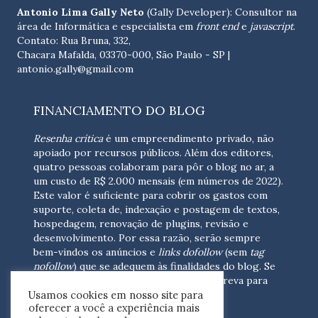
Antonio Lima Gally Neto
(Gally Developer): Consultor na
área de Informática e especialista em
front end
e
javascript
.
Contato: Rua Bruna, 332,
Chacara Mafalda, 03370-000, São Paulo - SP |
antonio.gally@gmail.com
FINANCIAMENTO DO BLOG
Resenha crítica
é um empreendimento privado, não
apoiado por recursos públicos. Além dos editores,
quatro pessoas colaboram para pôr o blog no ar, a
um custo de R$ 2.000 mensais (em números de 2022).
Este valor é suficiente para cobrir os gastos com
suporte, coleta de, indexação e postagem de textos,
hospedagem, renovação de plugins, revisão e
desenvolvimento.
Por essa razão, serão sempre
bem-vindos os anúncios e
links dofollow
(sem
tag
nofollow
) que se adequem às finalidades do blog. Se
você está interessado em colaborar,
escreva para
Usamos cookies em nosso site para
nós
(contato@resenhacritica.com.br)
oferecer a você a experiência mais