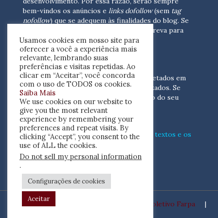
desenvolvimento.
Por essa razão, serão sempre
bem-vindos os anúncios e
links dofollow
(sem
tag
nofollow
) que se adequem às finalidades do blog. Se
você está interessado em colaborar,
escreva para
Usamos cookies em nosso site para
nós
(contato@resenhacritica.com.br)
oferecer a você a experiência mais
relevante, lembrando suas
FONTES E ACERVO
preferências e visitas repetidas. Ao
clicar em “Aceitar”, você concorda
As resenhas, dossiês e sumários são coletados em
com o uso de TODOS os cookies.
periódicos acadêmicos e sites especializados. Se
Saiba Mais
você tem interesse em divulgar o acervo do seu
We use cookies on our website to
periódico, escreva para nós
give you the most relevant
(contato@resenhacritica.com.br)
experience by remembering your
preferences and repeat visits. By
Conheça o
modo
como processamos os textos e os
clicking “Accept”, you consent to the
índices
disponibilizados neste blog.
use of ALL the cookies.
Do not sell my personal information
ISSN 2764-0302
.
Configurações de cookies
Aceitar
Desenvolvido por
Coletivo Farpa
|
Copyright ©2020 Resenha Crítica