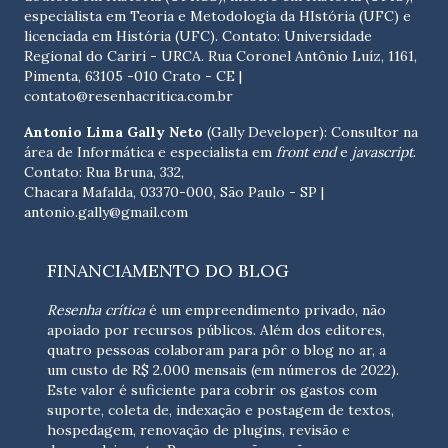
especialista em Teoria e Metodologia da HIstória (UFC) e
licenciada em História (UFC). Contato:
Universidade
Regional do Cariri - URCA. Rua Coronel Antônio Luíz, 1161,
Pimenta, 63105 -010 Crato - CE
|
contato@resenhacritica.com.br
Antonio Lima Gally Neto
(Gally Developer): Consultor na
área de Informática e especialista em
front end
e
javascript
.
Contato: Rua Bruna, 332,
Chacara Mafalda, 03370-000, São Paulo - SP |
antonio.gally@gmail.com
FINANCIAMENTO DO BLOG
Resenha crítica
é um empreendimento privado, não
apoiado por recursos públicos. Além dos editores,
quatro pessoas colaboram para pôr o blog no ar, a
um custo de R$ 2.000 mensais (em números de 2022).
Este valor é suficiente para cobrir os gastos com
suporte, coleta de, indexação e postagem de textos,
hospedagem, renovação de plugins, revisão e