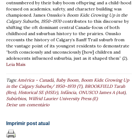
outnumbered by their baby boom offspring and a child-hood
focused on academics, safety, and character building was
championed. James Onusko’s
Boom Kids: Growing Up in the
Calgary Suburbs, 1950–1970
contributes to this discourse by
shifting the oft dominant central Canada-focus of both
childhood and suburban history to the prairies. Onusko
recounts the history of Calgary’s Banff Trail suburb from
the vantage point of its youngest residents to demonstrate
“both consciously and unconsciously [how] children and
adolescents influenced suburbia, just as it shaped them” (2).
Leia Mais
Tags:
América – Canadá
,
Baby Boom
,
Boom Kids: Growing Up
in the Calgary Suburbs/ 1950–1970 (T)
,
BROOKFIELD Tarah
(Res)
,
Historical SE (HSEr)
,
Infância
,
ONUSCO James A (Aut)
,
Subúrbios
,
Wilfrid Laurier University Press (E)
Deixe um comentário
Imprimir post atual