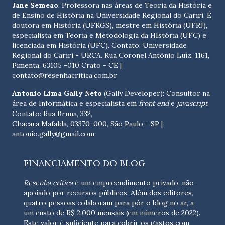
Jane Semeão
: Professora nas áreas de Teoria da História e
de Ensino de História na Universidade Regional do Cariri. É
doutora em História (UFRGS), mestre em História (UFRJ),
especialista em Teoria e Metodologia da HIstória (UFC) e
licenciada em História (UFC). Contato:
Universidade
Regional do Cariri - URCA. Rua Coronel Antônio Luíz, 1161,
Pimenta, 63105 -010 Crato - CE
|
contato@resenhacritica.com.br
Antonio Lima Gally Neto
(Gally Developer): Consultor na
área de Informática e especialista em
front end
e
javascript
.
Contato: Rua Bruna, 332,
Chacara Mafalda, 03370-000, São Paulo - SP |
antonio.gally@gmail.com
FINANCIAMENTO DO BLOG
Resenha crítica
é um empreendimento privado, não
apoiado por recursos públicos. Além dos editores,
quatro pessoas colaboram para pôr o blog no ar, a
um custo de R$ 2.000 mensais (em números de 2022).
Este valor é suficiente para cobrir os gastos com