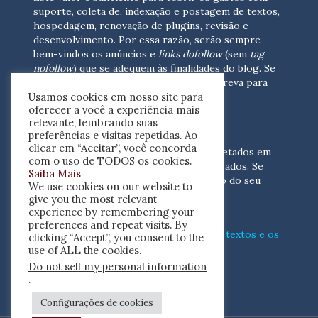
suporte, coleta de, indexação e postagem de textos,
hospedagem, renovação de plugins, revisão e
desenvolvimento.
Por essa razão, serão sempre
bem-vindos os anúncios e
links dofollow
(sem
tag
nofollow
) que se adequem às finalidades do blog. Se
você está interessado em colaborar,
escreva para
Usamos cookies em nosso site para
nós
(contato@resenhacritica.com.br)
oferecer a você a experiência mais
relevante, lembrando suas
FONTES E ACERVO
preferências e visitas repetidas. Ao
clicar em “Aceitar”, você concorda
As resenhas, dossiês e sumários são coletados em
com o uso de TODOS os cookies.
periódicos acadêmicos e sites especializados. Se
Saiba Mais
você tem interesse em divulgar o acervo do seu
We use cookies on our website to
periódico, escreva para nós
give you the most relevant
(contato@resenhacritica.com.br)
experience by remembering your
preferences and repeat visits. By
Conheça o
modo
como processamos os textos e os
clicking “Accept”, you consent to the
índices
disponibilizados neste blog.
use of ALL the cookies.
Do not sell my personal information
ISSN 2764-0302
.
Configurações de cookies