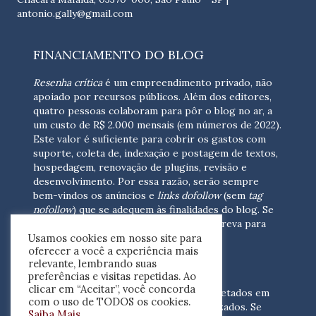
antonio.gally@gmail.com
FINANCIAMENTO DO BLOG
Resenha crítica
é um empreendimento privado, não
apoiado por recursos públicos. Além dos editores,
quatro pessoas colaboram para pôr o blog no ar, a
um custo de R$ 2.000 mensais (em números de 2022).
Este valor é suficiente para cobrir os gastos com
suporte, coleta de, indexação e postagem de textos,
hospedagem, renovação de plugins, revisão e
desenvolvimento.
Por essa razão, serão sempre
bem-vindos os anúncios e
links dofollow
(sem
tag
nofollow
) que se adequem às finalidades do blog. Se
você está interessado em colaborar,
escreva para
Usamos cookies em nosso site para
nós
(contato@resenhacritica.com.br)
oferecer a você a experiência mais
relevante, lembrando suas
FONTES E ACERVO
preferências e visitas repetidas. Ao
clicar em “Aceitar”, você concorda
As resenhas, dossiês e sumários são coletados em
com o uso de TODOS os cookies.
periódicos acadêmicos e sites especializados. Se
Saiba Mais