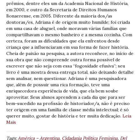
prêmios, dentre eles um da Academia Nacional de História,
em 2000, e outro da Secretaria de Direitos Humanos
Bonaerense, em 2005. Diferente da maioria dos/as
doutoras/es, Adriana é de origem muito humilde; foi criada
em uma casa de aluguel, onde moravam várias famílias que
compartilhavam o mesmo banheiro e a mesma cozinha. Com
certeza, foram as dificuldades que ela enfrentou desde
criança que a influenciaram em sua forma de fazer história.
Cheia de paixão na pesquisa, a autora reconhece, no início de
sua obra que não compreende outra forma possível de
escrever que não seja com essa “fogosidade efusiva”; seu
livro é uma mostra dessa entrega total, não deixando detalhe
sem analisar, nem questionar. Adriana é uma pesquisadora
que, além de possuir uma rica formação, teve uma
enriquecedora experiência de vida, que ela bem soube
aproveitar. Seus alunos aprendem a cada dia que para ser
bem-sucedido na profissão de historiador/a, não é preciso
ter origem em uma família de classe média intelectual; é só
querer muito, gostar de história e ter muita dedicação.
Leia
Mais
Tags:
América – Argentina
,
Cidadania Política Feminina
,
Del