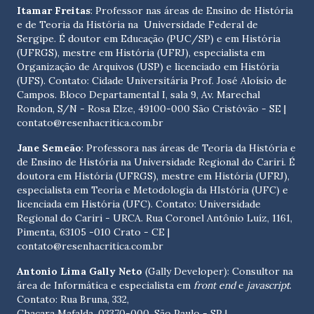
Itamar Freitas
: Professor nas áreas de Ensino de História
e de Teoria da História na Universidade Federal de
Sergipe. É doutor em Educação (PUC/SP) e em História
(UFRGS), mestre em História (UFRJ), especialista em
Organização de Arquivos (USP) e licenciado em História
(UFS). Contato:
Cidade Universitária Prof. José Aloísio de
Campos. Bloco Departamental I, sala 9, Av. Marechal
Rondon, S/N - Rosa Elze, 49100-000 São Cristóvão - SE
|
contato@resenhacritica.com.br
Jane Semeão
: Professora nas áreas de Teoria da História e
de Ensino de História na Universidade Regional do Cariri. É
doutora em História (UFRGS), mestre em História (UFRJ),
especialista em Teoria e Metodologia da HIstória (UFC) e
licenciada em História (UFC). Contato:
Universidade
Regional do Cariri - URCA. Rua Coronel Antônio Luíz, 1161,
Pimenta, 63105 -010 Crato - CE
|
contato@resenhacritica.com.br
Antonio Lima Gally Neto
(Gally Developer): Consultor na
área de Informática e especialista em
front end
e
javascript
.
Contato: Rua Bruna, 332,
Chacara Mafalda, 03370-000, São Paulo - SP |