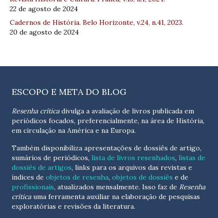
22 de agosto de 2024
Cadernos de História. Belo Horizonte, v.24, n.41, 2023.
20 de agosto de 2024
ESCOPO E META DO BLOG
Resenha crítica
divulga a avaliação de livros publicada em
periódicos focados, preferencialmente, na área de História,
em circulação na América e na Europa.
Também disponibiliza apresentações de dossiês de artigo,
sumários de periódicos,
lista de livros resenhados
,
listas de
dossiês de artigos
, links para os arquivos das revistas e
índices de
objetos de resenha
,
objetos de dossiês
e de
profissionais
, atualizados
mensalmente
. Isso faz de
Resenha
crítica
uma ferramenta auxiliar na elaboração de pesquisas
exploratórias e revisões da literatura.