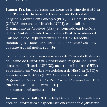
Itamar Freitas
: Professor nas áreas de Ensino de História
e de Teoria da História na Universidade Federal de
Sergipe. É doutor em Educação (PUC/SP) e em História
(UFRGS), mestre em História (UFRJ), especialista em
Organização de Arquivos (USP) e licenciado em História
(UFS). Contato:
Cidade Universitária Prof. José Aloísio de
Campos. Bloco Departamental I, sala 9, Av. Marechal
Rondon, S/N - Rosa Elze, 49100-000 São Cristóvão - SE
|
contato@resenhacritica.com.br
Jane Semeão
: Professora nas áreas de Teoria da História e
de Ensino de História na Universidade Regional do Cariri. É
doutora em História (UFRGS), mestre em História (UFRJ),
especialista em Teoria e Metodologia da HIstória (UFC) e
licenciada em História (UFC). Contato:
Universidade
Regional do Cariri - URCA. Rua Coronel Antônio Luíz, 1161,
Pimenta, 63105 -010 Crato - CE
|
contato@resenhacritica.com.br
Antonio Lima Gally Neto
(Gally Developer): Consultor na
área de Informática e especialista em
front end
e
javascript
.