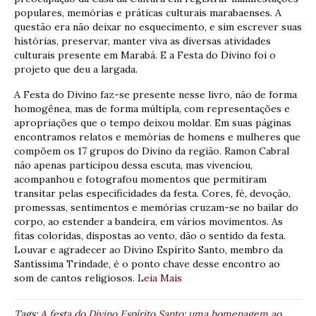
populares, memórias e práticas culturais marabaenses. A
questão era não deixar no esquecimento, e sim escrever suas
histórias, preservar, manter viva as diversas atividades
culturais presente em Marabá. E a Festa do Divino foi o
projeto que deu a largada.
A Festa do Divino faz-se presente nesse livro, não de forma
homogênea, mas de forma múltipla, com representações e
apropriações que o tempo deixou moldar. Em suas páginas
encontramos relatos e memórias de homens e mulheres que
compõem os 17 grupos do Divino da região. Ramon Cabral
não apenas participou dessa escuta, mas vivenciou,
acompanhou e fotografou momentos que permitiram
transitar pelas especificidades da festa. Cores, fé, devoção,
promessas, sentimentos e memórias cruzam-se no bailar do
corpo, ao estender a bandeira, em vários movimentos. As
fitas coloridas, dispostas ao vento, dão o sentido da festa.
Louvar e agradecer ao Divino Espírito Santo, membro da
Santíssima Trindade, é o ponto chave desse encontro ao
som de cantos religiosos.
Leia Mais
Tags:
A festa do Divino Espírito Santo: uma homenagem ao