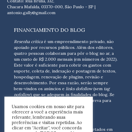
Contato: Rua Bruna, 332,
Chacara Mafalda, 03370-000, São Paulo - SP |
antonio.gally@gmail.com
FINANCIAMENTO DO BLOG
Resenha crítica
é um empreendimento privado, não
apoiado por recursos públicos. Além dos editores,
quatro pessoas colaboram para pôr o blog no ar, a
um custo de R$ 2.000 mensais (em números de 2022).
Este valor é suficiente para cobrir os gastos com
suporte, coleta de, indexação e postagem de textos,
hospedagem, renovação de plugins, revisão e
desenvolvimento.
Por essa razão, serão sempre
bem-vindos os anúncios e
links dofollow
(sem
tag
nofollow
) que se adequem às finalidades do blog. Se
você está interessado em colaborar,
escreva para
Usamos cookies em nosso site para
nós
(contato@resenhacritica.com.br)
oferecer a você a experiência mais
relevante, lembrando suas
FONTES E ACERVO
preferências e visitas repetidas. Ao
clicar em “Aceitar”, você concorda
As resenhas, dossiês e sumários são coletados em