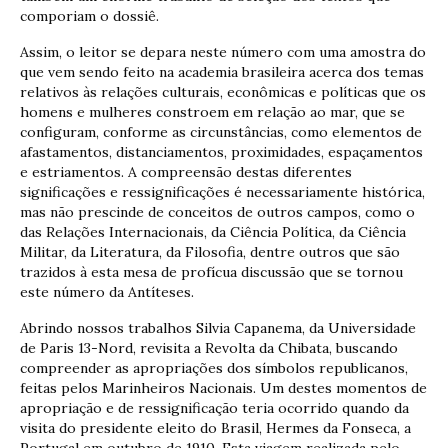
comporiam o dossiê.
Assim, o leitor se depara neste número com uma amostra do
que vem sendo feito na academia brasileira acerca dos temas
relativos às relações culturais, econômicas e políticas que os
homens e mulheres constroem em relação ao mar, que se
configuram, conforme as circunstâncias, como elementos de
afastamentos, distanciamentos, proximidades, espaçamentos
e estriamentos. A compreensão destas diferentes
significações e ressignificações é necessariamente histórica,
mas não prescinde de conceitos de outros campos, como o
das Relações Internacionais, da Ciência Política, da Ciência
Militar, da Literatura, da Filosofia, dentre outros que são
trazidos à esta mesa de profícua discussão que se tornou
este número da Antíteses.
Abrindo nossos trabalhos Silvia Capanema, da Universidade
de Paris 13-Nord, revisita a Revolta da Chibata, buscando
compreender as apropriações dos símbolos republicanos,
feitas pelos Marinheiros Nacionais. Um destes momentos de
apropriação e de ressignificação teria ocorrido quando da
visita do presidente eleito do Brasil, Hermes da Fonseca, a
Portugal em outubro de 1910. Esta viagem realizada pelo