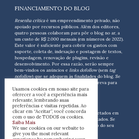
FINANCIAMENTO DO BLOG
Resenha crítica
é um empreendimento privado, não
apoiado por recursos públicos. Além dos editores,
quatro pessoas colaboram para pôr o blog no ar, a
um custo de R$ 2.000 mensais (em números de 2022).
Este valor é suficiente para cobrir os gastos com
suporte, coleta de, indexação e postagem de textos,
hospedagem, renovação de plugins, revisão e
desenvolvimento.
Por essa razão, serão sempre
bem-vindos os anúncios e
links dofollow
(sem
tag
nofollow
) que se adequem às finalidades do blog. Se
você está interessado em colaborar,
escreva para
Usamos cookies em nosso site para
nós
(contato@resenhacritica.com.br)
oferecer a você a experiência mais
relevante, lembrando suas
FONTES E ACERVO
preferências e visitas repetidas. Ao
clicar em “Aceitar”, você concorda
As resenhas, dossiês e sumários são coletados em
com o uso de TODOS os cookies.
periódicos acadêmicos e sites especializados. Se
Saiba Mais
você tem interesse em divulgar o acervo do seu
We use cookies on our website to
periódico, escreva para nós
give you the most relevant
(contato@resenhacritica.com.br)