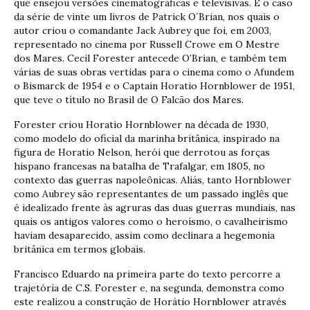
que ensejou versões cinematográficas e televisivas. É o caso
da série de vinte um livros de Patrick O´Brian, nos quais o
autor criou o comandante Jack Aubrey que foi, em 2003,
representado no cinema por Russell Crowe em O Mestre
dos Mares. Cecil Forester antecede O’Brian, e também tem
várias de suas obras vertidas para o cinema como o Afundem
o Bismarck de 1954 e o Captain Horatio Hornblower de 1951,
que teve o título no Brasil de O Falcão dos Mares.
Forester criou Horatio Hornblower na década de 1930,
como modelo do oficial da marinha britânica, inspirado na
figura de Horatio Nelson, herói que derrotou as forças
hispano francesas na batalha de Trafalgar, em 1805, no
contexto das guerras napoleônicas. Aliás, tanto Hornblower
como Aubrey são representantes de um passado inglês que
é idealizado frente às agruras das duas guerras mundiais, nas
quais os antigos valores como o heroísmo, o cavalheirismo
haviam desaparecido, assim como declinara a hegemonia
britânica em termos globais.
Francisco Eduardo na primeira parte do texto percorre a
trajetória de C.S. Forester e, na segunda, demonstra como
este realizou a construção de Horátio Hornblower através