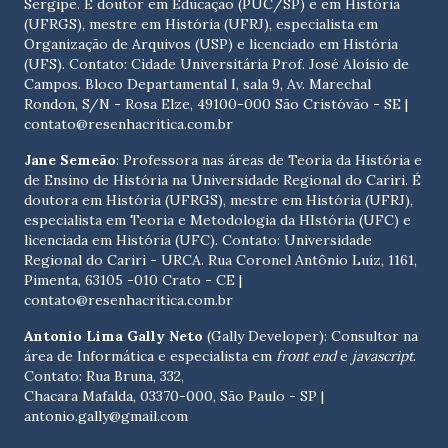
Sergipe. É doutor em Educação (PUC/SP) e em História
(UFRGS), mestre em História (UFRJ), especialista em
Organização de Arquivos (USP) e licenciado em História
(UFS). Contato:
Cidade Universitária Prof. José Aloísio de
Campos. Bloco Departamental I, sala 9, Av. Marechal
Rondon, S/N - Rosa Elze, 49100-000 São Cristóvão - SE
|
contato@resenhacritica.com.br
Jane Semeão
: Professora nas áreas de Teoria da História e
de Ensino de História na Universidade Regional do Cariri. É
doutora em História (UFRGS), mestre em História (UFRJ),
especialista em Teoria e Metodologia da HIstória (UFC) e
licenciada em História (UFC). Contato:
Universidade
Regional do Cariri - URCA. Rua Coronel Antônio Luíz, 1161,
Pimenta, 63105 -010 Crato - CE
|
contato@resenhacritica.com.br
Antonio Lima Gally Neto
(Gally Developer): Consultor na
área de Informática e especialista em
front end
e
javascript
.
Contato: Rua Bruna, 332,
Chacara Mafalda, 03370-000, São Paulo - SP |
antonio.gally@gmail.com