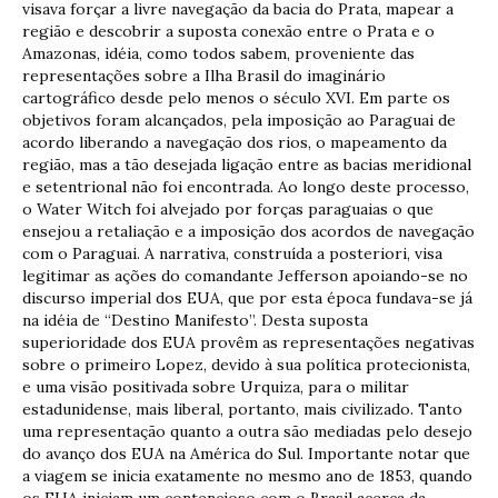
visava forçar a livre navegação da bacia do Prata, mapear a
região e descobrir a suposta conexão entre o Prata e o
Amazonas, idéia, como todos sabem, proveniente das
representações sobre a Ilha Brasil do imaginário
cartográfico desde pelo menos o século XVI. Em parte os
objetivos foram alcançados, pela imposição ao Paraguai de
acordo liberando a navegação dos rios, o mapeamento da
região, mas a tão desejada ligação entre as bacias meridional
e setentrional não foi encontrada. Ao longo deste processo,
o Water Witch foi alvejado por forças paraguaias o que
ensejou a retaliação e a imposição dos acordos de navegação
com o Paraguai. A narrativa, construída a posteriori, visa
legitimar as ações do comandante Jefferson apoiando-se no
discurso imperial dos EUA, que por esta época fundava-se já
na idéia de “Destino Manifesto”. Desta suposta
superioridade dos EUA provêm as representações negativas
sobre o primeiro Lopez, devido à sua política protecionista,
e uma visão positivada sobre Urquiza, para o militar
estadunidense, mais liberal, portanto, mais civilizado. Tanto
uma representação quanto a outra são mediadas pelo desejo
do avanço dos EUA na América do Sul. Importante notar que
a viagem se inicia exatamente no mesmo ano de 1853, quando
os EUA iniciam um contencioso com o Brasil acerca da