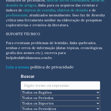
sumários de periódicos,
lista de livros resenhados
,
listas de
dossiês de artigos
, links para os arquivos das revistas e
índices de
objetos de resenha
,
objetos de dossiês
e de
profissionais
, atualizados
mensalmente
. Isso faz de
Resenha
crítica
uma ferramenta auxiliar na elaboração de pesquisas
exploratórias e revisões da literatura.
SUPORTE TÉCNICO
Para eventuais problemas de lentidão, links quebrados,
senhas e erros de informação (datas tópicas, cronológicas,
grafia dos nomes etc.), escreva para:
helpdesk@vidanossa.com.br
.
Leia a nossa
política de privacidade
.
Buscar