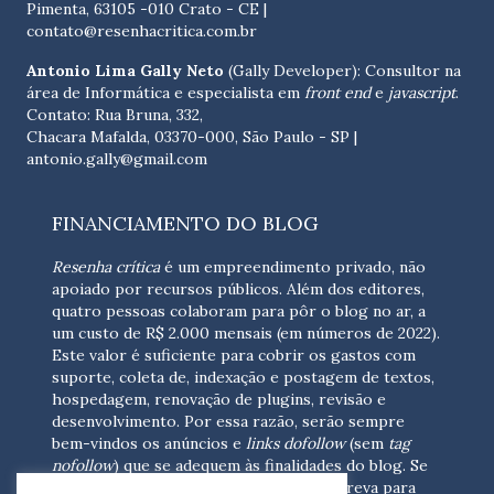
Pimenta, 63105 -010 Crato - CE
|
contato@resenhacritica.com.br
Antonio Lima Gally Neto
(Gally Developer): Consultor na
área de Informática e especialista em
front end
e
javascript
.
Contato: Rua Bruna, 332,
Chacara Mafalda, 03370-000, São Paulo - SP |
antonio.gally@gmail.com
FINANCIAMENTO DO BLOG
Resenha crítica
é um empreendimento privado, não
apoiado por recursos públicos. Além dos editores,
quatro pessoas colaboram para pôr o blog no ar, a
um custo de R$ 2.000 mensais (em números de 2022).
Este valor é suficiente para cobrir os gastos com
suporte, coleta de, indexação e postagem de textos,
hospedagem, renovação de plugins, revisão e
desenvolvimento.
Por essa razão, serão sempre
bem-vindos os anúncios e
links dofollow
(sem
tag
nofollow
) que se adequem às finalidades do blog. Se
você está interessado em colaborar,
escreva para