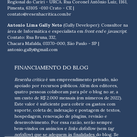
Regional do Cariri - URCA. Rua Coronel Antônio Luíz, 1161,
Pimenta, 63105 -010 Crato - CE
|
contato@resenhacritica.com.br
Antonio Lima Gally Neto
(Gally Developer): Consultor na
área de Informática e especialista em
front end
e
javascript
.
Contato: Rua Bruna, 332,
Chacara Mafalda, 03370-000, São Paulo - SP |
antonio.gally@gmail.com
FINANCIAMENTO DO BLOG
Resenha crítica
é um empreendimento privado, não
apoiado por recursos públicos. Além dos editores,
quatro pessoas colaboram para pôr o blog no ar, a
um custo de R$ 2.000 mensais (em números de 2022).
Este valor é suficiente para cobrir os gastos com
suporte, coleta de, indexação e postagem de textos,
hospedagem, renovação de plugins, revisão e
desenvolvimento.
Por essa razão, serão sempre
bem-vindos os anúncios e
links dofollow
(sem
tag
nofollow
) que se adequem às finalidades do blog. Se