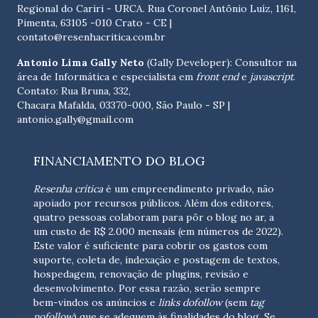
Regional do Cariri - URCA. Rua Coronel Antônio Luíz, 1161,
Pimenta, 63105 -010 Crato - CE
|
contato@resenhacritica.com.br
Antonio Lima Gally Neto
(Gally Developer): Consultor na
área de Informática e especialista em
front end
e
javascript
.
Contato: Rua Bruna, 332,
Chacara Mafalda, 03370-000, São Paulo - SP |
antonio.gally@gmail.com
FINANCIAMENTO DO BLOG
Resenha crítica
é um empreendimento privado, não
apoiado por recursos públicos. Além dos editores,
quatro pessoas colaboram para pôr o blog no ar, a
um custo de R$ 2.000 mensais (em números de 2022).
Este valor é suficiente para cobrir os gastos com
suporte, coleta de, indexação e postagem de textos,
hospedagem, renovação de plugins, revisão e
desenvolvimento.
Por essa razão, serão sempre
bem-vindos os anúncios e
links dofollow
(sem
tag
nofollow
) que se adequem às finalidades do blog. Se