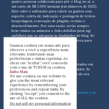
quatro pessoas colaboram para pôr o blog no ar, a
um custo de R$ 2.000 mensais (em números de 2022).
Este valor é suficiente para cobrir os gastos com
suporte, coleta de, indexação e postagem de textos,
hospedagem, renovação de plugins, revisão e
desenvolvimento.
Por essa razão, serão sempre
bem-vindos os anúncios e
links dofollow
(sem
tag
nofollow
) que se adequem às finalidades do blog. Se
você está interessado em colaborar,
escreva para
Usamos cookies em nosso site para
nós
(contato@resenhacritica.com.br)
oferecer a você a experiência mais
relevante, lembrando suas
FONTES E ACERVO
preferências e visitas repetidas. Ao
clicar em “Aceitar”, você concorda
As resenhas, dossiês e sumários são coletados em
com o uso de TODOS os cookies.
periódicos acadêmicos e sites especializados. Se
Saiba Mais
você tem interesse em divulgar o acervo do seu
We use cookies on our website to
periódico, escreva para nós
give you the most relevant
(contato@resenhacritica.com.br)
experience by remembering your
preferences and repeat visits. By
Conheça o
modo
como processamos os textos e os
clicking “Accept”, you consent to the
índices
disponibilizados neste blog.
use of ALL the cookies.
Do not sell my personal information
ISSN 2764-0302
.