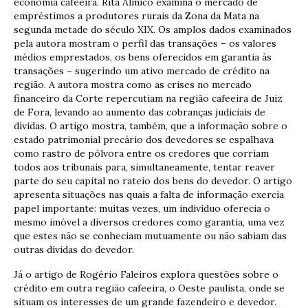
economia cafeeira. Rita Almico examina o mercado de
empréstimos a produtores rurais da Zona da Mata na
segunda metade do século XIX. Os amplos dados examinados
pela autora mostram o perfil das transações – os valores
médios emprestados, os bens oferecidos em garantia às
transações – sugerindo um ativo mercado de crédito na
região. A autora mostra como as crises no mercado
financeiro da Corte repercutiam na região cafeeira de Juiz
de Fora, levando ao aumento das cobranças judiciais de
dívidas. O artigo mostra, também, que a informação sobre o
estado patrimonial precário dos devedores se espalhava
como rastro de pólvora entre os credores que corriam
todos aos tribunais para, simultaneamente, tentar reaver
parte do seu capital no rateio dos bens do devedor. O artigo
apresenta situações nas quais a falta de informação exercia
papel importante: muitas vezes, um indivíduo oferecia o
mesmo imóvel a diversos credores como garantia, uma vez
que estes não se conheciam mutuamente ou não sabiam das
outras dívidas do devedor.
Já o artigo de Rogério Faleiros explora questões sobre o
crédito em outra região cafeeira, o Oeste paulista, onde se
situam os interesses de um grande fazendeiro e devedor.