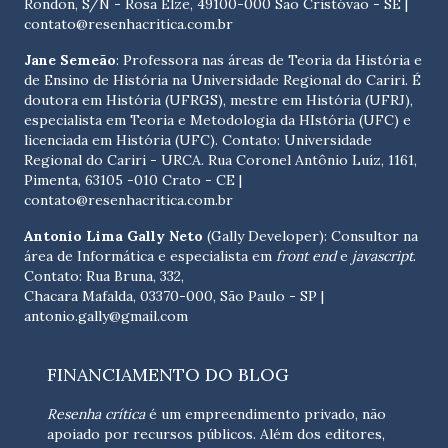
Rondon, S/N - Rosa Elze, 49100-000 São Cristóvão - SE
|
contato@resenhacritica.com.br
Jane Semeão
: Professora nas áreas de Teoria da História e
de Ensino de História na Universidade Regional do Cariri. É
doutora em História (UFRGS), mestre em História (UFRJ),
especialista em Teoria e Metodologia da HIstória (UFC) e
licenciada em História (UFC). Contato:
Universidade
Regional do Cariri - URCA. Rua Coronel Antônio Luíz, 1161,
Pimenta, 63105 -010 Crato - CE
|
contato@resenhacritica.com.br
Antonio Lima Gally Neto
(Gally Developer): Consultor na
área de Informática e especialista em
front end
e
javascript
.
Contato: Rua Bruna, 332,
Chacara Mafalda, 03370-000, São Paulo - SP |
antonio.gally@gmail.com
FINANCIAMENTO DO BLOG
Resenha crítica
é um empreendimento privado, não
apoiado por recursos públicos. Além dos editores,