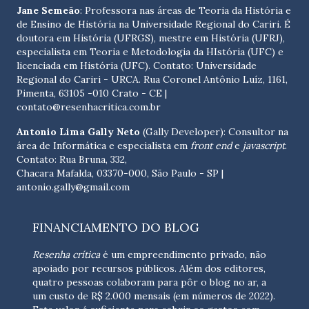
Jane Semeão
: Professora nas áreas de Teoria da História e
de Ensino de História na Universidade Regional do Cariri. É
doutora em História (UFRGS), mestre em História (UFRJ),
especialista em Teoria e Metodologia da HIstória (UFC) e
licenciada em História (UFC). Contato:
Universidade
Regional do Cariri - URCA. Rua Coronel Antônio Luíz, 1161,
Pimenta, 63105 -010 Crato - CE
|
contato@resenhacritica.com.br
Antonio Lima Gally Neto
(Gally Developer): Consultor na
área de Informática e especialista em
front end
e
javascript
.
Contato: Rua Bruna, 332,
Chacara Mafalda, 03370-000, São Paulo - SP |
antonio.gally@gmail.com
FINANCIAMENTO DO BLOG
Resenha crítica
é um empreendimento privado, não
apoiado por recursos públicos. Além dos editores,
quatro pessoas colaboram para pôr o blog no ar, a
um custo de R$ 2.000 mensais (em números de 2022).