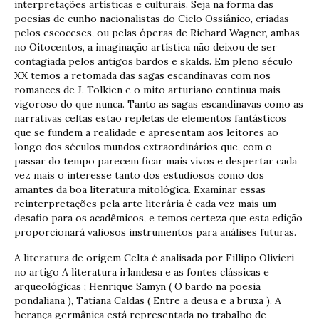
interpretações artísticas e culturais. Seja na forma das
poesias de cunho nacionalistas do Ciclo Ossiânico, criadas
pelos escoceses, ou pelas óperas de Richard Wagner, ambas
no Oitocentos, a imaginação artística não deixou de ser
contagiada pelos antigos bardos e skalds. Em pleno século
XX temos a retomada das sagas escandinavas com nos
romances de J. Tolkien e o mito arturiano continua mais
vigoroso do que nunca. Tanto as sagas escandinavas como as
narrativas celtas estão repletas de elementos fantásticos
que se fundem a realidade e apresentam aos leitores ao
longo dos séculos mundos extraordinários que, com o
passar do tempo parecem ficar mais vivos e despertar cada
vez mais o interesse tanto dos estudiosos como dos
amantes da boa literatura mitológica. Examinar essas
reinterpretações pela arte literária é cada vez mais um
desafio para os acadêmicos, e temos certeza que esta edição
proporcionará valiosos instrumentos para análises futuras.
A literatura de origem Celta é analisada por Fillipo Olivieri
no artigo A literatura irlandesa e as fontes clássicas e
arqueológicas ; Henrique Samyn ( O bardo na poesia
pondaliana ), Tatiana Caldas ( Entre a deusa e a bruxa ). A
herança germânica está representada no trabalho de