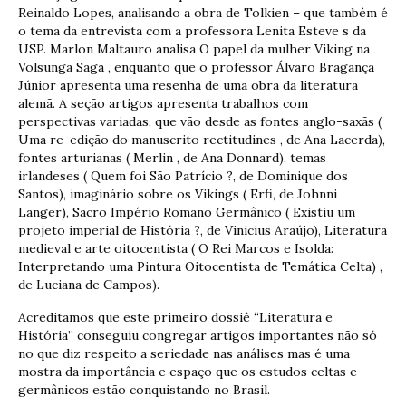
Reinaldo Lopes, analisando a obra de Tolkien – que também é
o tema da entrevista com a professora Lenita Esteve s da
USP. Marlon Maltauro analisa O papel da mulher Viking na
Volsunga Saga , enquanto que o professor Álvaro Bragança
Júnior apresenta uma resenha de uma obra da literatura
alemã. A seção artigos apresenta trabalhos com
perspectivas variadas, que vão desde as fontes anglo-saxãs (
Uma re-edição do manuscrito rectitudines , de Ana Lacerda),
fontes arturianas ( Merlin , de Ana Donnard), temas
irlandeses ( Quem foi São Patrício ?, de Dominique dos
Santos), imaginário sobre os Vikings ( Erfi, de Johnni
Langer), Sacro Império Romano Germânico ( Existiu um
projeto imperial de História ?, de Vinicius Araújo), Literatura
medieval e arte oitocentista ( O Rei Marcos e Isolda:
Interpretando uma Pintura Oitocentista de Temática Celta) ,
de Luciana de Campos).
Acreditamos que este primeiro dossiê “Literatura e
História” conseguiu congregar artigos importantes não só
no que diz respeito a seriedade nas análises mas é uma
mostra da importância e espaço que os estudos celtas e
germânicos estão conquistando no Brasil.