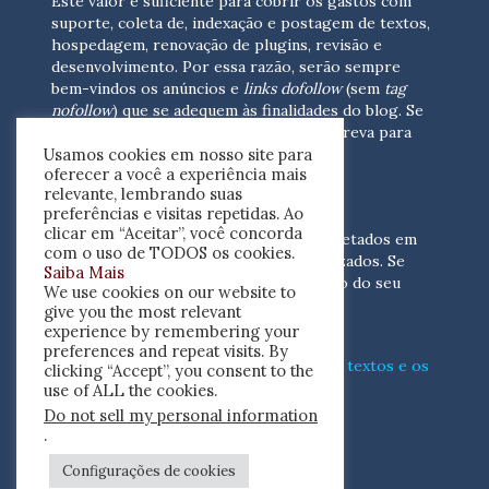
Este valor é suficiente para cobrir os gastos com
suporte, coleta de, indexação e postagem de textos,
hospedagem, renovação de plugins, revisão e
desenvolvimento.
Por essa razão, serão sempre
bem-vindos os anúncios e
links dofollow
(sem
tag
nofollow
) que se adequem às finalidades do blog. Se
você está interessado em colaborar,
escreva para
Usamos cookies em nosso site para
nós
(contato@resenhacritica.com.br)
oferecer a você a experiência mais
relevante, lembrando suas
FONTES E ACERVO
preferências e visitas repetidas. Ao
clicar em “Aceitar”, você concorda
As resenhas, dossiês e sumários são coletados em
com o uso de TODOS os cookies.
periódicos acadêmicos e sites especializados. Se
Saiba Mais
você tem interesse em divulgar o acervo do seu
We use cookies on our website to
periódico, escreva para nós
give you the most relevant
(contato@resenhacritica.com.br)
experience by remembering your
preferences and repeat visits. By
Conheça o
modo
como processamos os textos e os
clicking “Accept”, you consent to the
índices
disponibilizados neste blog.
use of ALL the cookies.
Do not sell my personal information
ISSN 2764-0302
.
Configurações de cookies