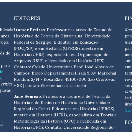
EDITORES
FI
blicada
Itamar Freitas
: Professor nas áreas de Ensino de
Res
 área
História e de Teoria da História na Universidade
pri
ropa.
Federal de Sergipe. É doutor em Educação
Alé
(PUC/SP) e em História (UFRGS), mestre em
par
ês de
História (UFRJ), especialista em Organização de
men
Arquivos (USP) e licenciado em História (UFS).
suf
s para
Contato:
Cidade Universitária Prof. José Aloísio de
sup
de
Campos. Bloco Departamental I, sala 9, Av. Marechal
tex
s
,
Rondon, S/N - Rosa Elze, 49100-000 São Cristóvão
rev
crítica
- SE
| contato@resenhacritica.com.br
ser
quisas
dof
Jane Semeão
: Professora nas áreas de Teoria da
às 
História e de Ensino de História na Universidade
int
Regional do Cariri. É doutora em História (UFRGS),
(co
mestre em História (UFRJ), especialista em Teoria e
Metodologia da HIstória (UFC) e licenciada em
FO
as
História (UFC). Contato:
Universidade Regional do