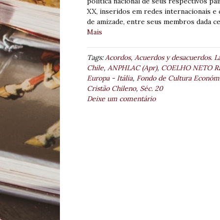
política nacional de seus respectivos p
XX, inseridos em redes internacionais e
de amizade, entre seus membros dada cert
Mais
Tags:
Acordos
,
Acuerdos y desacuerdos. La
Chile
,
ANPHLAC (Apr)
,
COELHO NETO Rap
Europa - Itália
,
Fondo de Cultura Económi
Cristão Chileno
,
Séc. 20
Deixe um comentário