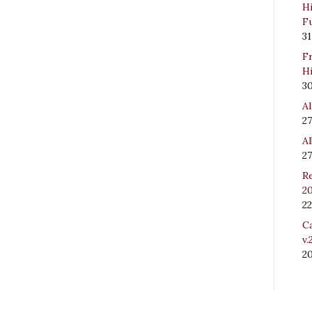
Hi
Fu
31
Fr
Hi
3
Al
27
Al
27
Re
20
22
Ca
v.
2