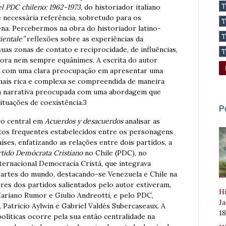
el PDC chileno: 1962-1973
, do historiador italiano
 necessária referência, sobretudo para os
ena. Percebermos na obra do historiador latino-
ientale”
reflexões sobre as experiências da
suas zonas de contato e reciprocidade, de influências,
ora nem sempre equânimes. A escrita do autor
o, com uma clara preocupação em apresentar uma
mais rica e complexa se compreendida de maneira
a narrativa preocupada com uma abordagem que
situações de coexistência.3
P
vo central em
Acuerdos y desacuerdos
analisar as
tatos frequentes estabelecidos entre os personagens
aíses, enfatizando as relações entre dois partidos, a
rtido Demócrata Cristiano
no Chile (PDC), no
ternacional Democracia Cristã, que integrava
 partes do mundo, destacando-se Venezuela e Chile na
eres dos partidos salientados pelo autor estiveram,
Hi
ariano Rumor e Giulio Andreotti, e pelo PDC,
Ja
Patricio Aylwin e Gabriel Valdés Subercaseaux. A
1
olíticas ocorre pela sua então centralidade na