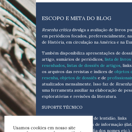
ESCOPO E META DO BLOG
Resenha crítica
divulga a avaliação de livros pu
em periódicos focados, preferencialmente, na
de História, em circulação na América e na Eu
Também disponibiliza apresentações de dossi
artigo, sumários de periódicos,
lista de livros
resenhados
,
listas de dossiês de artigos
, link
os arquivos das revistas e índices de
objetos 
resenha
,
objetos de dossiês
e de
profissionai
atualizados
mensalmente
. Isso faz de
Resenha 
uma ferramenta auxiliar na elaboração de pes
exploratórias e revisões da literatura.
SUPORTE TÉCNICO
Para eventuais problemas de lentidão, links
quebrados, senhas e erros de informação (dat
Usamos cookies em nosso site
tópicas, cronológicas, grafia dos nomes etc.),