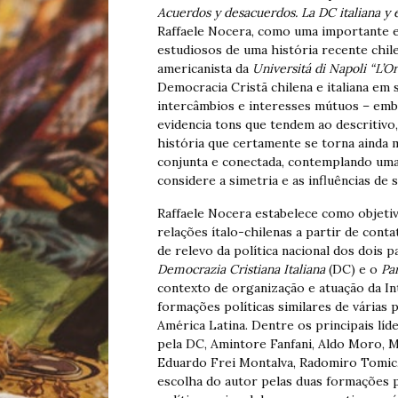
Acuerdos y desacuerdos. La DC italiana y 
Raffaele Nocera, como uma importante e
estudiosos de uma história recente chil
americanista da
Universitá di Napoli “L’Or
Democracia Cristã chilena e italiana em 
intercâmbios e interesses mútuos – emb
evidencia tons que tendem ao descritiv
história que certamente se torna ainda 
conjunta e conectada, contemplando um
considere a simetria e as influências de 
Raffaele Nocera estabelece como objeti
relações ítalo-chilenas a partir de con
de relevo da política nacional dos dois p
Democrazia Cristiana Italiana
(DC) e o
Pa
contexto de organização e atuação da In
formações políticas similares de várias
América Latina. Dentre os principais líd
pela DC, Amintore Fanfani, Aldo Moro, M
Eduardo Frei Montalva, Radomiro Tomic, 
escolha do autor pelas duas formações p