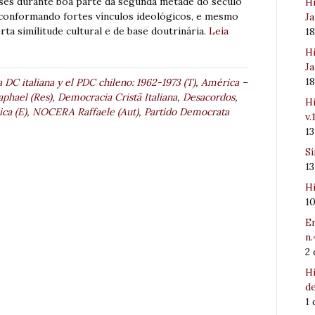
aíses durante boa parte da segunda metade do século
Hi
 conformando fortes vínculos ideológicos, e mesmo
Ja
a similitude cultural e de base doutrinária.
Leia
1
Hi
Ja
1
 DC italiana y el PDC chileno: 1962-1973 (T)
,
América –
hael (Res)
,
Democracia Cristã Italiana
,
Desacordos
,
Hi
ca (E)
,
NOCERA Raffaele (Aut)
,
Partido Democrata
v.
1
Sí
1
Hi
1
Em
n.
2
Hi
de
1