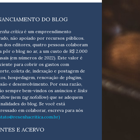
NANCIAMENTO DO BLOG
enha crítica
é um empreendimento
vado, não apoiado por recursos públicos.
m dos editores, quatro pessoas colaboram
a pôr o blog no ar, a um custo de R$ 2.000
sais (em números de 2022). Este valor é
iciente para cobrir os gastos com
orte, coleta de, indexação e postagem de
tos, hospedagem, renovação de plugins,
isão e desenvolvimento.
Por essa razão,
ão sempre bem-vindos os anúncios e
links
ollow
(sem
tag nofollow
) que se adequem
finalidades do blog. Se você está
eressado em colaborar,
escreva para nós
ntato@resenhacritica.com.br)
NTES E ACERVO