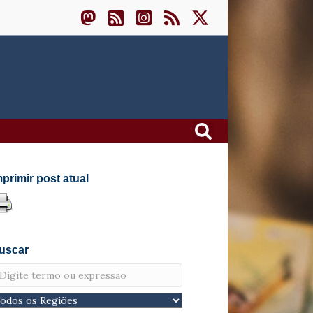
mprimir post atual
uscar