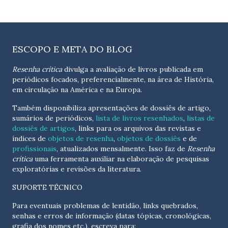
ESCOPO E META DO BLOG
Resenha crítica
divulga a avaliação de livros publicada em
periódicos focados, preferencialmente, na área de História,
em circulação na América e na Europa.
Também disponibiliza apresentações de dossiês de artigo,
sumários de periódicos,
lista de livros resenhados
,
listas de
dossiês de artigos
, links para os arquivos das revistas e
índices de
objetos de resenha
,
objetos de dossiês
e de
profissionais
, atualizados
mensalmente
. Isso faz de
Resenha
crítica
uma ferramenta auxiliar na elaboração de pesquisas
exploratórias e revisões da literatura.
SUPORTE TÉCNICO
Para eventuais problemas de lentidão, links quebrados,
senhas e erros de informação (datas tópicas, cronológicas,
grafia dos nomes etc.), escreva para: