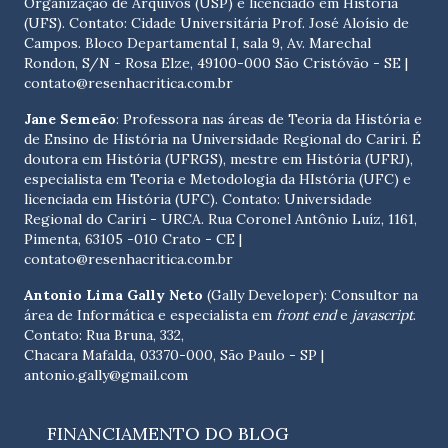
Organização de Arquivos (USP) e licenciado em História
(UFS). Contato:
Cidade Universitária Prof. José Aloísio de
Campos. Bloco Departamental I, sala 9, Av. Marechal
Rondon, S/N - Rosa Elze, 49100-000 São Cristóvão - SE
|
contato@resenhacritica.com.br
Jane Semeão
: Professora nas áreas de Teoria da História e
de Ensino de História na Universidade Regional do Cariri. É
doutora em História (UFRGS), mestre em História (UFRJ),
especialista em Teoria e Metodologia da HIstória (UFC) e
licenciada em História (UFC). Contato:
Universidade
Regional do Cariri - URCA. Rua Coronel Antônio Luíz, 1161,
Pimenta, 63105 -010 Crato - CE
|
contato@resenhacritica.com.br
Antonio Lima Gally Neto
(Gally Developer): Consultor na
área de Informática e especialista em
front end
e
javascript
.
Contato: Rua Bruna, 332,
Chacara Mafalda, 03370-000, São Paulo - SP |
antonio.gally@gmail.com
FINANCIAMENTO DO BLOG