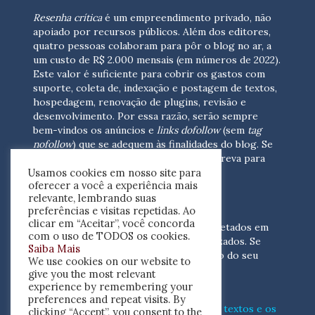
Resenha crítica
é um empreendimento privado, não
apoiado por recursos públicos. Além dos editores,
quatro pessoas colaboram para pôr o blog no ar, a
um custo de R$ 2.000 mensais (em números de 2022).
Este valor é suficiente para cobrir os gastos com
suporte, coleta de, indexação e postagem de textos,
hospedagem, renovação de plugins, revisão e
desenvolvimento.
Por essa razão, serão sempre
bem-vindos os anúncios e
links dofollow
(sem
tag
nofollow
) que se adequem às finalidades do blog. Se
você está interessado em colaborar,
escreva para
Usamos cookies em nosso site para
nós
(contato@resenhacritica.com.br)
oferecer a você a experiência mais
relevante, lembrando suas
FONTES E ACERVO
preferências e visitas repetidas. Ao
clicar em “Aceitar”, você concorda
As resenhas, dossiês e sumários são coletados em
com o uso de TODOS os cookies.
periódicos acadêmicos e sites especializados. Se
Saiba Mais
você tem interesse em divulgar o acervo do seu
We use cookies on our website to
periódico, escreva para nós
give you the most relevant
(contato@resenhacritica.com.br)
experience by remembering your
preferences and repeat visits. By
Conheça o
modo
como processamos os textos e os
clicking “Accept”, you consent to the