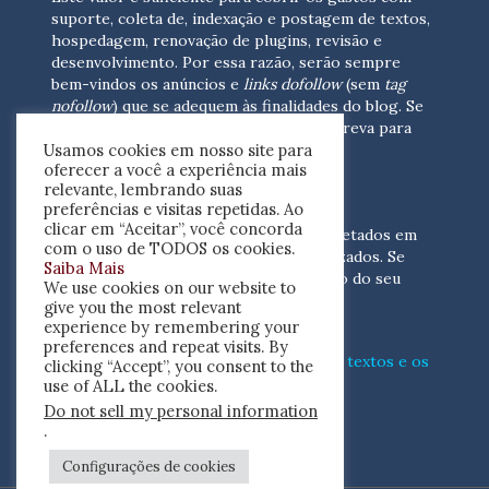
suporte, coleta de, indexação e postagem de textos,
hospedagem, renovação de plugins, revisão e
desenvolvimento.
Por essa razão, serão sempre
bem-vindos os anúncios e
links dofollow
(sem
tag
nofollow
) que se adequem às finalidades do blog. Se
você está interessado em colaborar,
escreva para
Usamos cookies em nosso site para
nós
(contato@resenhacritica.com.br)
oferecer a você a experiência mais
relevante, lembrando suas
FONTES E ACERVO
preferências e visitas repetidas. Ao
clicar em “Aceitar”, você concorda
As resenhas, dossiês e sumários são coletados em
com o uso de TODOS os cookies.
periódicos acadêmicos e sites especializados. Se
Saiba Mais
você tem interesse em divulgar o acervo do seu
We use cookies on our website to
periódico, escreva para nós
give you the most relevant
(contato@resenhacritica.com.br)
experience by remembering your
preferences and repeat visits. By
Conheça o
modo
como processamos os textos e os
clicking “Accept”, you consent to the
índices
disponibilizados neste blog.
use of ALL the cookies.
Do not sell my personal information
ISSN 2764-0302
.
Configurações de cookies