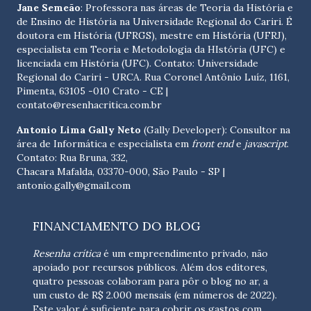
Jane Semeão
: Professora nas áreas de Teoria da História e
de Ensino de História na Universidade Regional do Cariri. É
doutora em História (UFRGS), mestre em História (UFRJ),
especialista em Teoria e Metodologia da HIstória (UFC) e
licenciada em História (UFC). Contato:
Universidade
Regional do Cariri - URCA. Rua Coronel Antônio Luíz, 1161,
Pimenta, 63105 -010 Crato - CE
|
contato@resenhacritica.com.br
Antonio Lima Gally Neto
(Gally Developer): Consultor na
área de Informática e especialista em
front end
e
javascript
.
Contato: Rua Bruna, 332,
Chacara Mafalda, 03370-000, São Paulo - SP |
antonio.gally@gmail.com
FINANCIAMENTO DO BLOG
Resenha crítica
é um empreendimento privado, não
apoiado por recursos públicos. Além dos editores,
quatro pessoas colaboram para pôr o blog no ar, a
um custo de R$ 2.000 mensais (em números de 2022).
Este valor é suficiente para cobrir os gastos com