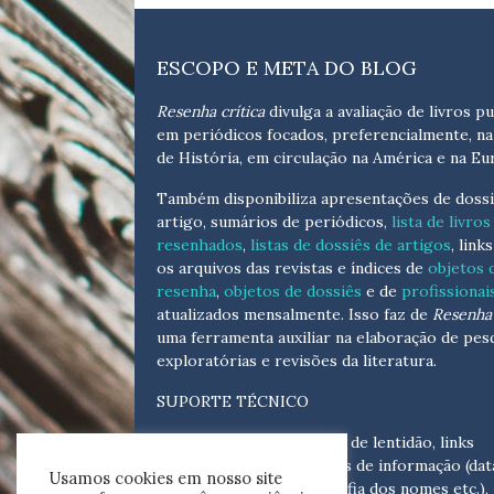
ESCOPO E META DO BLOG
Resenha crítica
divulga a avaliação de livros pu
em periódicos focados, preferencialmente, na
de História, em circulação na América e na Eu
Também disponibiliza apresentações de dossi
artigo, sumários de periódicos,
lista de livros
resenhados
,
listas de dossiês de artigos
, link
os arquivos das revistas e índices de
objetos 
resenha
,
objetos de dossiês
e de
profissionai
atualizados
mensalmente
. Isso faz de
Resenha 
uma ferramenta auxiliar na elaboração de pes
exploratórias e revisões da literatura.
SUPORTE TÉCNICO
Para eventuais problemas de lentidão, links
quebrados, senhas e erros de informação (dat
Usamos cookies em nosso site
tópicas, cronológicas, grafia dos nomes etc.),