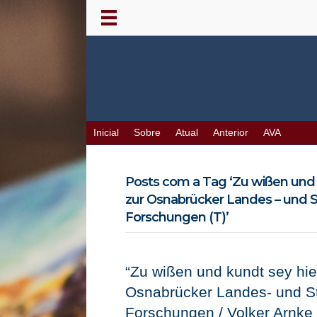
Inicial
Sobre
Atual
Anterior
AVA
Posts com a Tag ‘Zu wißen und 
zur Osnabrücker Landes – und 
Forschungen (T)’
“Zu wißen und kundt sey hi
Osnabrücker Landes- und St
Forschungen / Volker Arnke