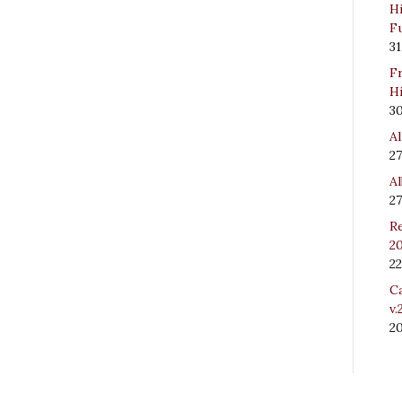
Hi
Fu
31
Fr
Hi
3
Al
27
Al
27
Re
20
22
Ca
v.
2