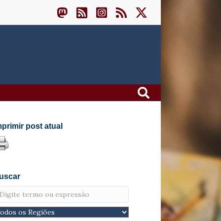
mprimir post atual
uscar