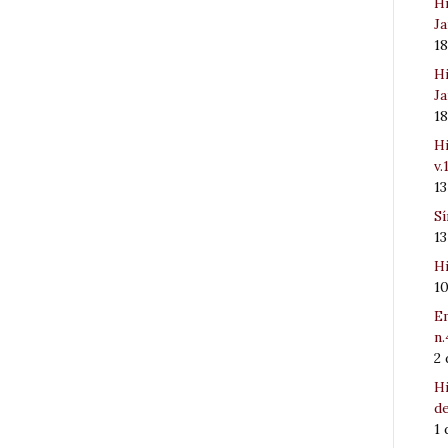
Hi
Ja
1
Hi
Ja
1
Hi
v.
1
Sí
1
Hi
1
Em
n.
2
Hi
de
1