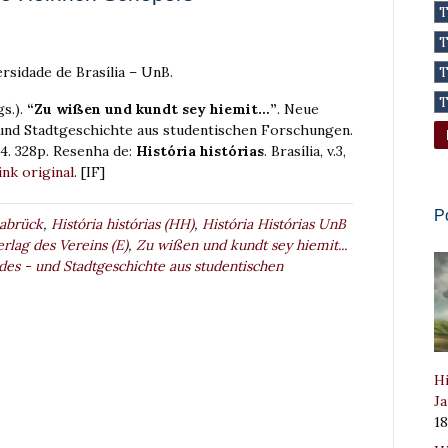
rsidade de Brasília – UnB.
s.).
“Zu wißen und kundt sey hiemit…”
. Neue
und Stadtgeschichte aus studentischen Forschungen.
14. 328p. Resenha de:
História histórias
. Brasília, v.3,
ink original
. [IF]
P
abrück
,
História histórias (HH)
,
História Histórias UnB
erlag des Vereins (E)
,
Zu wißen und kundt sey hiemit...
es - und Stadtgeschichte aus studentischen
Hi
Ja
1