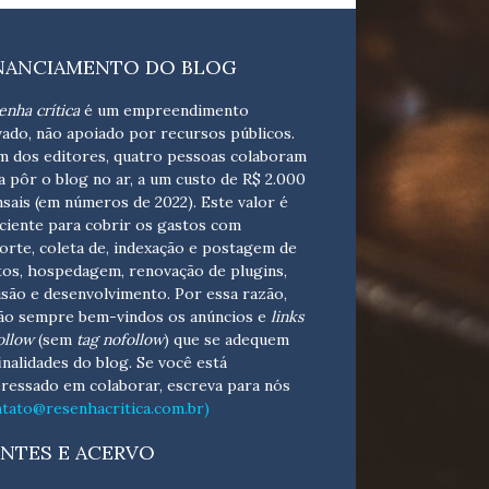
NANCIAMENTO DO BLOG
enha crítica
é um empreendimento
vado, não apoiado por recursos públicos.
m dos editores, quatro pessoas colaboram
a pôr o blog no ar, a um custo de R$ 2.000
sais (em números de 2022). Este valor é
iciente para cobrir os gastos com
orte, coleta de, indexação e postagem de
tos, hospedagem, renovação de plugins,
isão e desenvolvimento.
Por essa razão,
ão sempre bem-vindos os anúncios e
links
ollow
(sem
tag nofollow
) que se adequem
finalidades do blog. Se você está
eressado em colaborar,
escreva para nós
ntato@resenhacritica.com.br)
NTES E ACERVO