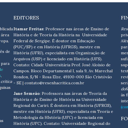
EDITORES
FI
blicada
Itamar Freitas
: Professor nas áreas de Ensino de
Res
 área
História e de Teoria da História na Universidade
pri
ropa.
Federal de Sergipe. É doutor em Educação
Alé
(PUC/SP) e em História (UFRGS), mestre em
par
ês de
História (UFRJ), especialista em Organização de
men
Arquivos (USP) e licenciado em História (UFS).
suf
s para
Contato:
Cidade Universitária Prof. José Aloísio de
sup
de
Campos. Bloco Departamental I, sala 9, Av. Marechal
tex
s
,
Rondon, S/N - Rosa Elze, 49100-000 São Cristóvão
rev
crítica
- SE
| contato@resenhacritica.com.br
ser
quisas
dof
Jane Semeão
: Professora nas áreas de Teoria da
às 
História e de Ensino de História na Universidade
int
Regional do Cariri. É doutora em História (UFRGS),
(co
mestre em História (UFRJ), especialista em Teoria e
Metodologia da HIstória (UFC) e licenciada em
FO
as
História (UFC). Contato:
Universidade Regional do