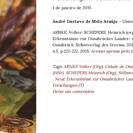
1 de janeiro de 2015
André Gustavo de Melo Araújo
– Unive
ARNKE, Volker; SCHEPERS, Heinrich (org
Erkenntnisse zur Osnabrücker Landes- 
Osnabrück: Selbstverlag des Vereins, 20
n.5, p.221-222, 2015.
Acesso apenas pelo l
Tags:
ARNKE Volker (Org)
,
Cidade de Osn
(HHr)
,
SCHEPERS Heinrich (Org)
,
Selbstv
. Neue Erkenntnisse zur Osnabrücker Land
Forschungen (T)
Deixe um comentário