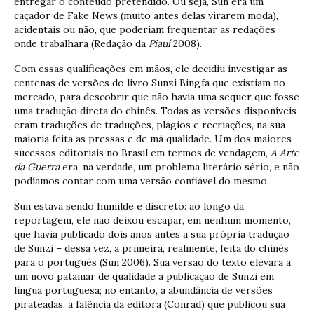
entregar o conteúdo pretendido. Ou seja, Sun era um
caçador de Fake News (muito antes delas virarem moda),
acidentais ou não, que poderiam frequentar as redações
onde trabalhara (Redação da
Piauí
2008).
Com essas qualificações em mãos, ele decidiu investigar as
centenas de versões do livro Sunzi Bingfa que existiam no
mercado, para descobrir que não havia uma sequer que fosse
uma tradução direta do chinês. Todas as versões disponíveis
eram traduções de traduções, plágios e recriações, na sua
maioria feita as pressas e de má qualidade. Um dos maiores
sucessos editoriais no Brasil em termos de vendagem,
A Arte
da Guerra
era, na verdade, um problema literário sério, e não
podíamos contar com uma versão confiável do mesmo.
Sun estava sendo humilde e discreto: ao longo da
reportagem, ele não deixou escapar, em nenhum momento,
que havia publicado dois anos antes a sua própria tradução
de Sunzi – dessa vez, a primeira, realmente, feita do chinês
para o português (Sun 2006). Sua versão do texto elevara a
um novo patamar de qualidade a publicação de Sunzi em
língua portuguesa; no entanto, a abundância de versões
pirateadas, a falência da editora (Conrad) que publicou sua