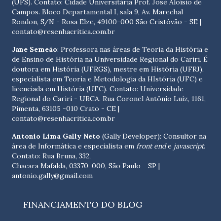
(UFS). Contato:
Cidade Universitária Prof. José Aloísio de
Campos. Bloco Departamental I, sala 9, Av. Marechal
Rondon, S/N - Rosa Elze, 49100-000 São Cristóvão - SE
|
contato@resenhacritica.com.br
Jane Semeão
: Professora nas áreas de Teoria da História e
de Ensino de História na Universidade Regional do Cariri. É
doutora em História (UFRGS), mestre em História (UFRJ),
especialista em Teoria e Metodologia da HIstória (UFC) e
licenciada em História (UFC). Contato:
Universidade
Regional do Cariri - URCA. Rua Coronel Antônio Luíz, 1161,
Pimenta, 63105 -010 Crato - CE
|
contato@resenhacritica.com.br
Antonio Lima Gally Neto
(Gally Developer): Consultor na
área de Informática e especialista em
front end
e
javascript
.
Contato: Rua Bruna, 332,
Chacara Mafalda, 03370-000, São Paulo - SP |
antonio.gally@gmail.com
FINANCIAMENTO DO BLOG