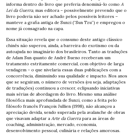
informa dentro do livro que preferia denominá-lo como
A
Lei da Guerra
, mas editora – possivelmente prevendo que o
livro poderia não ser achado pelos possíveis leitores –
manteve a grafia antiga de Sunzi (“Sun Tzu”) e empregou o
nome já consagrado na capa.
Essa situação revela que o consumo deste antigo clássico
chinês não superou, ainda, a barreira do exotismo ou da
autoajuda no imaginário dos brasileiros. Tanto as traduções
de Adam Sun quanto de André Bueno receberam um
tratamento estritamente comercial, com objetivo de larga
vendagem – o que nivelaria essas duas publicações com a
concorrência, diminuindo sua qualidade e impacto. Nos anos
que se seguiram, o número de versões (ou seja, adaptações
de traduções) continuou a crescer, eclipsando iniciativas
mais sérias de abordagem do livro. Mesmo uma análise
filosófica mais aprofundada de Sunzi, como a feita pelo
filósofo francês François Jullien (1998), não alcançou a
apreciação devida, sendo superada pela avalanche de obras
que visavam adaptar a
Arte da Guerra
para as áreas de
coaching, administração, mercado, economia,
desenvolvimento pessoal, culinária e relações amorosas.