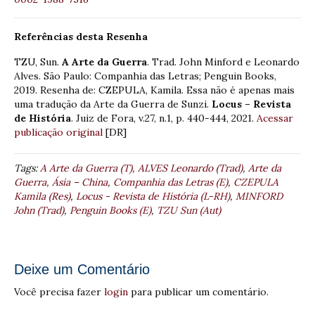
Referências desta Resenha
TZU, Sun.
A Arte da Guerra
. Trad. John Minford e Leonardo
Alves. São Paulo: Companhia das Letras; Penguin Books,
2019. Resenha de: CZEPULA, Kamila. Essa não é apenas mais
uma tradução da Arte da Guerra de Sunzi.
Locus – Revista
de História
. Juiz de Fora, v.27, n.1, p. 440-444, 2021.
Acessar
publicação original
[DR]
Tags:
A Arte da Guerra (T)
,
ALVES Leonardo (Trad)
,
Arte da
Guerra
,
Ásia – China
,
Companhia das Letras (E)
,
CZEPULA
Kamila (Res)
,
Locus - Revista de História (L-RH)
,
MINFORD
John (Trad)
,
Penguin Books (E)
,
TZU Sun (Aut)
Deixe um Comentário
Você precisa fazer
login
para publicar um comentário.