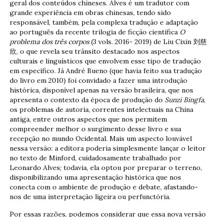
geral dos conteúdos chineses. Alves é um tradutor com
grande experiência em obras chinesas, tendo sido
responsável, também, pela complexa tradução e adaptação
ao português da recente trilogia de ficção científica
O
problema dos três corpos
(3 vols. 2016- 2019) de Liu Cixin 刘慈
欣, o que revela seu trânsito destacado nos aspectos
culturais e linguísticos que envolvem esse tipo de tradução
em específico. Já André Bueno (que havia feito sua tradução
do livro em 2010) foi convidado a fazer uma introdução
histórica, disponível apenas na versão brasileira, que nos
apresenta o contexto da época de produção do
Sunzi Bingfa
,
os problemas de autoria, correntes intelectuais na China
antiga, entre outros aspectos que nos permitem
compreender melhor o surgimento desse livro e sua
recepção no mundo Ocidental. Mais um aspecto louvável
nessa versão: a editora poderia simplesmente lançar o leitor
no texto de Minford, cuidadosamente trabalhado por
Leonardo Alves; todavia, ela optou por preparar o terreno,
disponibilizando uma apresentação histórica que nos
conecta com o ambiente de produção e debate, afastando-
nos de uma interpretação ligeira ou perfunctória.
Por essas razões, podemos considerar que essa nova versão