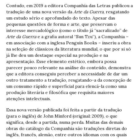
Contudo, em 2019 a editora Companhia das Letras publicou a
tradução de uma nova versão da
Arte da Guerra
, resgatando
um estudo sério e aprofundado do texto. Apesar das
pequenas questões de forma e arte, que preservam o
interesse mercadológico (como o título já “sacralizado” de
Arte da Guerra
e a grafia autoral “Sun Tzu”), a Companhia –
em associação com a inglesa Penguin Books – inseriu a obra
na seleção de clássicos da literatura mundial, o que por si só
já lhe deu um destaque especial na produção e na
apresentação. Esse elemento estético, embora possa
parecer pouco relevante na análise do conteúdo, demonstra
que a editora conseguiu perceber a necessidade de dar um
outro tratamento a tradução, resgatando-a da concepção de
um consumo rápido e superficial para elencá-la como uma
produção literária e filosófica que requisita maiores
atenções intelectuais.
Essa nova versão publicada foi feita a partir da tradução
(para o inglês) de John Minford (original: 2009), o que
significa, desde a partida, numa perda. Muitas das demais
obras do catálogo da Companhia são traduções diretas do
inglês, francês, alemão, entre outros idiomas com os quais