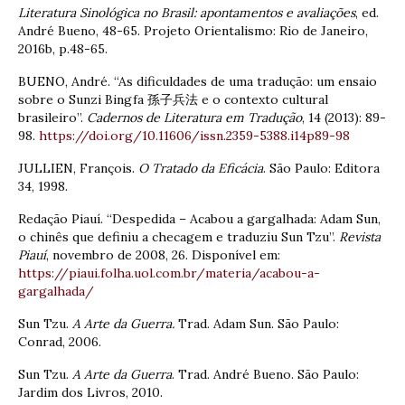
Literatura Sinológica no Brasil: apontamentos e avaliações
, ed.
André Bueno, 48-65. Projeto Orientalismo: Rio de Janeiro,
2016b, p.48-65.
BUENO, André. “As dificuldades de uma tradução: um ensaio
sobre o Sunzi Bingfa 孫子兵法 e o contexto cultural
brasileiro”.
Cadernos de Literatura em Tradução
, 14 (2013): 89-
98.
https://doi.org/10.11606/issn.2359-5388.i14p89-98
JULLIEN, François.
O Tratado da Eficácia
. São Paulo: Editora
34, 1998.
Redação Piauí. “Despedida – Acabou a gargalhada: Adam Sun,
o chinês que definiu a checagem e traduziu Sun Tzu”.
Revista
Piauí
, novembro de 2008, 26. Disponível em:
https://piaui.folha.uol.com.br/materia/acabou-a-
gargalhada/
Sun Tzu.
A Arte da Guerra.
Trad. Adam Sun. São Paulo:
Conrad, 2006.
Sun Tzu.
A Arte da Guerra
. Trad. André Bueno. São Paulo:
Jardim dos Livros, 2010.