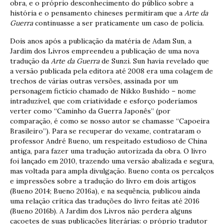
obra, e o próprio desconhecimento do público sobre a
história e o pensamento chineses permitiram que a
Arte da
Guerra
continuasse a ser praticamente um caso de polícia.
Dois anos após a publicação da matéria de Adam Sun, a
Jardim dos Livros empreendeu a publicação de uma nova
tradução da
Arte da Guerra
de Sunzi. Sun havia revelado que
a versão publicada pela editora até 2008 era uma colagem de
trechos de várias outras versões, assinada por um
personagem fictício chamado de Nikko Bushido – nome
intraduzível, que com criatividade e esforço poderíamos
verter como “Caminho da Guerra Japonês” (por
comparação, é como se nosso autor se chamasse “Capoeira
Brasileiro”). Para se recuperar do vexame, contrataram o
professor André Bueno, um respeitado estudioso de China
antiga, para fazer uma tradução autorizada da obra. O livro
foi lançado em 2010, trazendo uma versão abalizada e segura,
mas voltada para ampla divulgação. Bueno conta os percalços
e impressões sobre a tradução do livro em dois artigos
(Bueno 2014; Bueno 2016a), e na sequência, publicou ainda
uma relação crítica das traduções do livro feitas até 2016
(Bueno 2016b). A Jardim dos Livros não perdera alguns
cacoetes de suas publicações literárias: o próprio tradutor