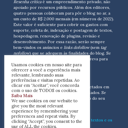
Resenha crítica
é um empreendimento privado, não
apoiado por recursos públicos. Além dos editores,
quatro pessoas colaboram para pôr o blog no ar, a
um custo de R$ 2.000 mensais (em números de 2022).
Este valor é suficiente para cobrir os gastos com
suporte, coleta de, indexação e postagem de textos,
hospedagem, renovação de plugins, revisão e
desenvolvimento.
Por essa razão, serão sempre
bem-vindos os anúncios e
links dofollow
(sem
tag
nofollow
) que se adequem às finalidades do blog. Se
você está interessado em colaborar,
escreva para
Usamos cookies em nosso site para
nós
(contato@resenhacritica.com.br)
oferecer a você a experiência mais
relevante, lembrando suas
FONTES E ACERVO
preferências e visitas repetidas. Ao
clicar em “Aceitar”, você concorda
As resenhas, dossiês e sumários são coletados em
com o uso de TODOS os cookies.
periódicos acadêmicos e sites especializados. Se
Saiba Mais
você tem interesse em divulgar o acervo do seu
We use cookies on our website to
periódico, escreva para nós
give you the most relevant
(contato@resenhacritica.com.br)
experience by remembering your
preferences and repeat visits. By
Conheça o
modo
como processamos os textos e os
clicking “Accept”, you consent to the
índices
disponibilizados neste blog.
use of ALL the cookies.