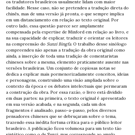
os tradutores brasileiros usualmente lidam com maior
facilidade. Nesse caso, não se pretendeu a tradução direta do
chinês, mas de uma versão já pronta, o que sempre implica
em um distanciamento em relação ao texto original. Por
outro lado, essa questão parece ser amplamente
compensada pela expertise de Minford em relação ao livro, e
na sua capacidade de explicar, traduzir e orientar os leitores
na compreensão do
Sunzi Bingfa
. O trabalho desse sinólogo
compreendeu não apenas a tradução da obra original como
ainda, a inserção de toda uma tradição de comentaristas
chineses sobre a mesma, elemento praticamente ausente nas
versões brasileiras. Um conjunto de copiosas notas se
dedica a explicar mais pormenorizadamente conceitos, ideias
e personagens, construindo uma visão ampliada sobre o
contexto da época e os debates intelectuais que permearam
a construção da obra. Por essa razão, o livro está dividido
em duas partes: na primeira, o texto original é apresentado
em sua versão acabada, e na segunda, cada um dos
fragmentos é analisado, passo-a-passo, pelos diversos
pensadores chineses que se debruçaram sobre o tema,
trazendo essa inédita fortuna crítica para o público leitor
brasileiro. A publicação ficou volumosa para um texto tão
sintético como o de Sunzi, mas corresponde ao amplo