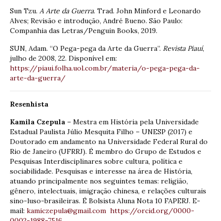
Sun Tzu.
A Arte da Guerra
. Trad. John Minford e Leonardo
Alves; Revisão e introdução, André Bueno. São Paulo:
Companhia das Letras/Penguin Books, 2019.
SUN, Adam. “O Pega-pega da Arte da Guerra”.
Revista Piauí
,
julho de 2008, 22. Disponível em:
https://piaui.folha.uol.com.br/materia/o-pega-pega-da-
arte-da-guerra/
Resenhista
Kamila Czepula
– Mestra em História pela Universidade
Estadual Paulista Júlio Mesquita Filho – UNESP (2017) e
Doutorado em andamento na Universidade Federal Rural do
Rio de Janeiro (UFRRJ). É membro do Grupo de Estudos e
Pesquisas Interdisciplinares sobre cultura, política e
sociabilidade. Pesquisas e interesse na área de História,
atuando principalmente nos seguintes temas: religião,
gênero, intelectuais, imigração chinesa, e relações culturais
sino-luso-brasileiras. É Bolsista Aluna Nota 10 FAPERJ. E-
mail:
kamiczepula@gmail.com
https://orcid.org/0000-
0002-1988-7516