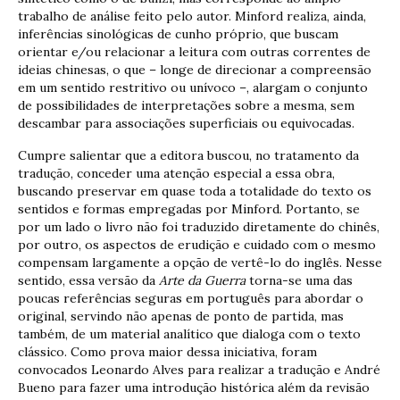
trabalho de análise feito pelo autor. Minford realiza, ainda,
inferências sinológicas de cunho próprio, que buscam
orientar e/ou relacionar a leitura com outras correntes de
ideias chinesas, o que – longe de direcionar a compreensão
em um sentido restritivo ou unívoco –, alargam o conjunto
de possibilidades de interpretações sobre a mesma, sem
descambar para associações superficiais ou equivocadas.
Cumpre salientar que a editora buscou, no tratamento da
tradução, conceder uma atenção especial a essa obra,
buscando preservar em quase toda a totalidade do texto os
sentidos e formas empregadas por Minford. Portanto, se
por um lado o livro não foi traduzido diretamente do chinês,
por outro, os aspectos de erudição e cuidado com o mesmo
compensam largamente a opção de vertê-lo do inglês. Nesse
sentido, essa versão da
Arte da Guerra
torna-se uma das
poucas referências seguras em português para abordar o
original, servindo não apenas de ponto de partida, mas
também, de um material analítico que dialoga com o texto
clássico. Como prova maior dessa iniciativa, foram
convocados Leonardo Alves para realizar a tradução e André
Bueno para fazer uma introdução histórica além da revisão