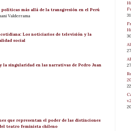
Hi
Fu
políticas más allá de la transgresión en el Perú
31
nani Valderrama
Fr
Hi
otidiana: Los noticiarios de televisión y la
3
alidad social
Al
27
Al
y la singularidad en las narrativas de Pedro Juan
27
Re
20
22
Ca
v.
2
nes que representan el poder de las distinciones
el teatro feminista chileno