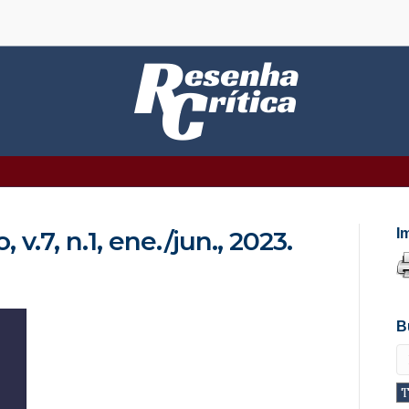
v.7, n.1, ene./jun., 2023.
I
B