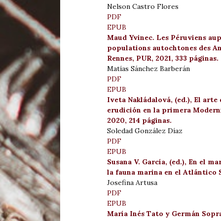
Nelson Castro Flores
PDF
EPUB
Maud Yvinec. Les Péruviens aup
populations autochtones des An
Rennes, PUR, 2021, 333 páginas.
Matías Sánchez Barberán
PDF
EPUB
Iveta Nakládalová, (ed.), El arte
erudición en la primera Modern
2020, 214 páginas.
Soledad González Díaz
PDF
EPUB
Susana V. García, (ed.), En el ma
la fauna marina en el Atlántico S
Josefina Artusa
PDF
EPUB
María Inés Tato y Germán Sopran