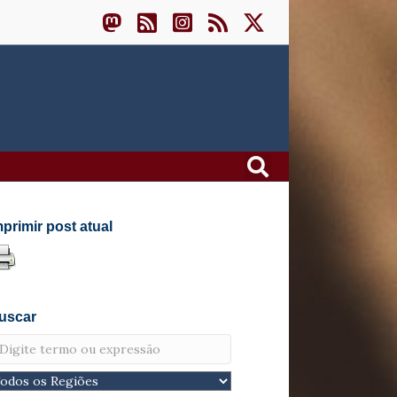
mprimir post atual
uscar