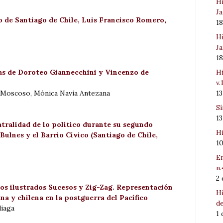
Hi
Ja
po de Santiago de Chile, Luis Francisco Romero,
1
Hi
Ja
1
Hi
fías de Doroteo Giannecchini y Vincenzo de
v.
1
z Moscoso, Mónica Navia Antezana
Sí
1
atralidad de lo político durante su segundo
Hi
ulnes y el Barrio Cívico (Santiago de Chile,
1
Em
n.
2
os ilustrados Sucesos y Zig-Zag. Representación
Hi
ana y chilena en la postguerra del Pacífico
de
liaga
1