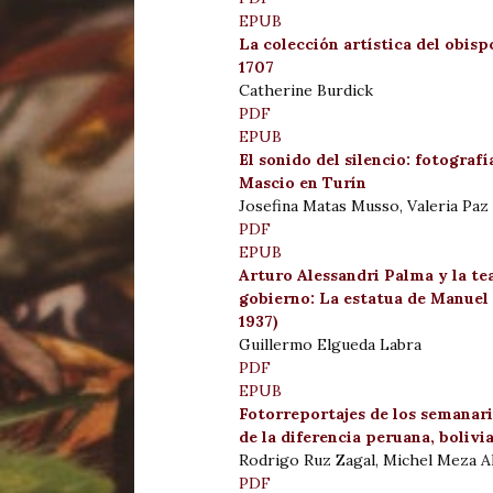
EPUB
La colección artística del obis
1707
Catherine Burdick
PDF
EPUB
El sonido del silencio: fotogra
Mascio en Turín
Josefina Matas Musso, Valeria Pa
PDF
EPUB
Arturo Alessandri Palma y la te
gobierno: La estatua de Manuel B
1937)
Guillermo Elgueda Labra
PDF
EPUB
Fotorreportajes de los semanari
de la diferencia peruana, bolivi
Rodrigo Ruz Zagal, Michel Meza A
PDF