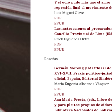
Y el odio pudo más que el amor.
represión final al movimiento d
Luis Miguel Glave
PDF
EPUB
Las instrucciones al procurador
Concilio Provincial de Lima (15
Erick Figueroa Ortíz
PDF
EPUB
Reseñas
Germán Morong y Matthias Gloël,
XVI-XVII. Praxis político-jurisd
oficial, España, Editorial Sindé
María Eugenia Albornoz Vásquez
PDF
EPUB
Ana María Presta, (ed)., Libro d
y para pleitos propios de oidore
Biblioteca Nacionales de Bolivia