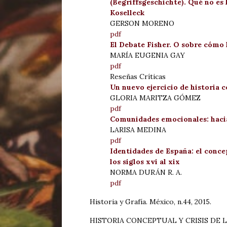
(Begriffsgeschichte). Qué no es 
Koselleck
GERSON MORENO
pdf
El Debate Fisher. O sobre cómo 
MARÍA EUGENIA GAY
pdf
Reseñas Críticas
Un nuevo ejercicio de historia 
GLORIA MARITZA GÓMEZ
pdf
Comunidades emocionales: hacia 
LARISA MEDINA
pdf
Identidades de España: el conce
los siglos xvi al xix
NORMA DURÁN R. A.
pdf
Historia y Grafía. México, n.44, 2015.
HISTORIA CONCEPTUAL Y CRISIS DE