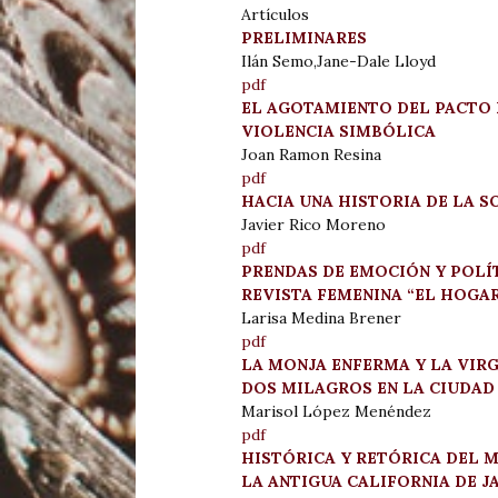
Artículos
PRELIMINARES
Ilán Semo,Jane-Dale Lloyd
pdf
EL AGOTAMIENTO DEL PACTO D
VIOLENCIA SIMBÓLICA
Joan Ramon Resina
pdf
HACIA UNA HISTORIA DE LA 
Javier Rico Moreno
pdf
PRENDAS DE EMOCIÓN Y POLÍT
REVISTA FEMENINA “EL HOGAR
Larisa Medina Brener
pdf
LA MONJA ENFERMA Y LA VIRG
DOS MILAGROS EN LA CIUDAD 
Marisol López Menéndez
pdf
HISTÓRICA Y RETÓRICA DEL M
LA ANTIGUA CALIFORNIA DE 