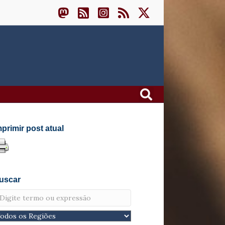
mprimir post atual
uscar