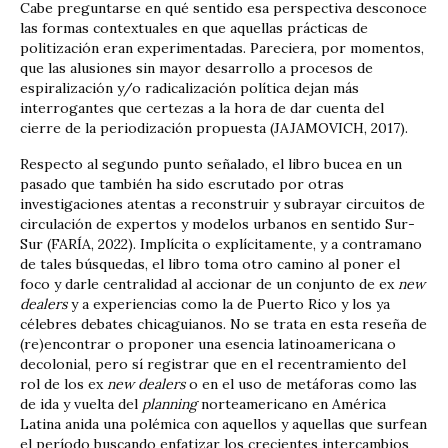
Cabe preguntarse en qué sentido esa perspectiva desconoce
las formas contextuales en que aquellas prácticas de
politización eran experimentadas. Pareciera, por momentos,
que las alusiones sin mayor desarrollo a procesos de
espiralización y/o radicalización política dejan más
interrogantes que certezas a la hora de dar cuenta del
cierre de la periodización propuesta (JAJAMOVICH, 2017).
Respecto al segundo punto señalado, el libro bucea en un
pasado que también ha sido escrutado por otras
investigaciones atentas a reconstruir y subrayar circuitos de
circulación de expertos y modelos urbanos en sentido Sur-
Sur (FARÍA, 2022). Implícita o explícitamente, y a contramano
de tales búsquedas, el libro toma otro camino al poner el
foco y darle centralidad al accionar de un conjunto de ex
new
dealers
y a experiencias como la de Puerto Rico y los ya
célebres debates chicaguianos. No se trata en esta reseña de
(re)encontrar o proponer una esencia latinoamericana o
decolonial, pero sí registrar que en el recentramiento del
rol de los ex
new dealers
o en el uso de metáforas como las
de ida y vuelta del
planning
norteamericano en América
Latina anida una polémica con aquellos y aquellas que surfean
el período buscando enfatizar los crecientes intercambios