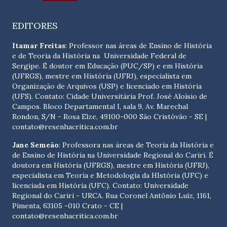
EDITORES
Itamar Freitas
: Professor nas áreas de Ensino de História
e de Teoria da História na Universidade Federal de
Sergipe. É doutor em Educação (PUC/SP) e em História
(UFRGS), mestre em História (UFRJ), especialista em
Organização de Arquivos (USP) e licenciado em História
(UFS). Contato:
Cidade Universitária Prof. José Aloísio de
Campos. Bloco Departamental I, sala 9, Av. Marechal
Rondon, S/N - Rosa Elze, 49100-000 São Cristóvão - SE
|
contato@resenhacritica.com.br
Jane Semeão
: Professora nas áreas de Teoria da História e
de Ensino de História na Universidade Regional do Cariri. É
doutora em História (UFRGS), mestre em História (UFRJ),
especialista em Teoria e Metodologia da HIstória (UFC) e
licenciada em História (UFC). Contato:
Universidade
Regional do Cariri - URCA. Rua Coronel Antônio Luíz, 1161,
Pimenta, 63105 -010 Crato - CE
|
contato@resenhacritica.com.br