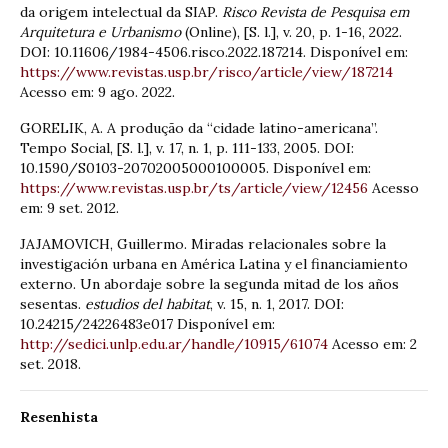
da origem intelectual da SIAP.
Risco Revista de Pesquisa em
Arquitetura e Urbanismo
(Online), [S. l.], v. 20, p. 1-16, 2022.
DOI: 10.11606/1984-4506.risco.2022.187214. Disponível em:
https://www.revistas.usp.br/risco/article/view/187214
Acesso em: 9 ago. 2022.
GORELIK, A. A produção da “cidade latino-americana”.
Tempo Social, [S. l.], v. 17, n. 1, p. 111-133, 2005. DOI:
10.1590/S0103-20702005000100005. Disponível em:
https://www.revistas.usp.br/ts/article/view/12456
Acesso
em: 9 set. 2012.
JAJAMOVICH, Guillermo. Miradas relacionales sobre la
investigación urbana en América Latina y el financiamiento
externo. Un abordaje sobre la segunda mitad de los años
sesentas.
estudios del habitat
, v. 15, n. 1, 2017. DOI:
10.24215/24226483e017 Disponível em:
http://sedici.unlp.edu.ar/handle/10915/61074
Acesso em: 2
set. 2018.
Resenhista