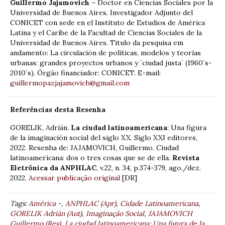
Guillermo Jajamovich
– Doctor en Ciencias Sociales por la
Universidad de Buenos Aires. Investigador Adjunto del
CONICET con sede en el Instituto de Estudios de América
Latina y el Caribe de la Facultad de Ciencias Sociales de la
Universidad de Buenos Aires. Título da pesquisa em
andamento: La circulación de políticas, modelos y teorías
urbanas: grandes proyectos urbanos y ´ciudad justa´ (1960´s-
2010´s). Órgão financiador: CONICET. E-mail:
guillermopazjajamovich@gmail.com
Referências desta Resenha
GORELIK, Adrián.
La ciudad latinoamericana
: Una figura
de la imaginación social del siglo XX. Siglo XXI editores,
2022. Resenha de: JAJAMOVICH, Guillermo. Ciudad
latinoamericana: dos o tres cosas que se de ella.
Revista
Eletrônica da ANPHLAC
, v.22, n. 34, p.374-379, ago./dez.
2022.
Acessar publicação original
[DR]
Tags:
América -
,
ANPHLAC (Apr)
,
Cidade Latinoamericana
,
GORELIK Adrián (Aut)
,
Imaginação Social
,
JAJAMOVICH
Guillermo (Res)
,
La ciudad latinoamericana: Una figura de la