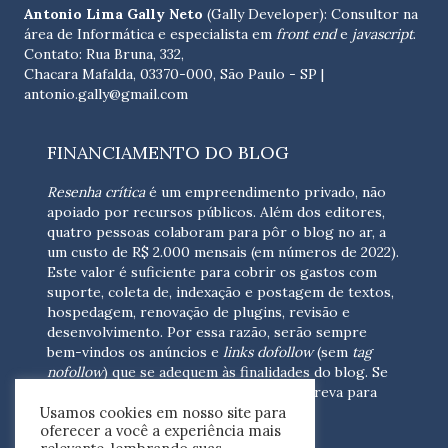
Antonio Lima Gally Neto
(Gally Developer): Consultor na
área de Informática e especialista em
front end
e
javascript
.
Contato: Rua Bruna, 332,
Chacara Mafalda, 03370-000, São Paulo - SP |
antonio.gally@gmail.com
FINANCIAMENTO DO BLOG
Resenha crítica
é um empreendimento privado, não
apoiado por recursos públicos. Além dos editores,
quatro pessoas colaboram para pôr o blog no ar, a
um custo de R$ 2.000 mensais (em números de 2022).
Este valor é suficiente para cobrir os gastos com
suporte, coleta de, indexação e postagem de textos,
hospedagem, renovação de plugins, revisão e
desenvolvimento.
Por essa razão, serão sempre
bem-vindos os anúncios e
links dofollow
(sem
tag
nofollow
) que se adequem às finalidades do blog. Se
você está interessado em colaborar,
escreva para
Usamos cookies em nosso site para
nós
(contato@resenhacritica.com.br)
oferecer a você a experiência mais