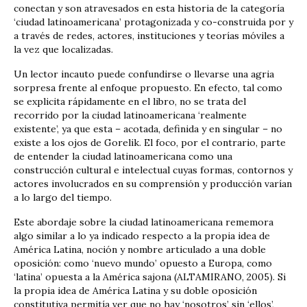
conectan y son atravesados en esta historia de la categoría
‘ciudad latinoamericana’ protagonizada y co-construida por y
a través de redes, actores, instituciones y teorías móviles a
la vez que localizadas.
Un lector incauto puede confundirse o llevarse una agria
sorpresa frente al enfoque propuesto. En efecto, tal como
se explicita rápidamente en el libro, no se trata del
recorrido por la ciudad latinoamericana ‘realmente
existente’, ya que esta – acotada, definida y en singular – no
existe a los ojos de Gorelik. El foco, por el contrario, parte
de entender la ciudad latinoamericana como una
construcción cultural e intelectual cuyas formas, contornos y
actores involucrados en su comprensión y producción varían
a lo largo del tiempo.
Este abordaje sobre la ciudad latinoamericana rememora
algo similar a lo ya indicado respecto a la propia idea de
América Latina, noción y nombre articulado a una doble
oposición: como ‘nuevo mundo’ opuesto a Europa, como
‘latina’ opuesta a la América sajona (ALTAMIRANO, 2005). Si
la propia idea de América Latina y su doble oposición
constitutiva permitía ver que no hay ‘nosotros’ sin ‘ellos’,