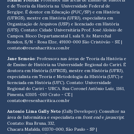
Itamar Freitas
: Professor nas áreas de Ensino de História
e de Teoria da História na Universidade Federal de
Sergipe. É doutor em Educação (PUC/SP) e em História
(UFRGS), mestre em História (UFRJ), especialista em
Organização de Arquivos (USP) e licenciado em História
(UFS). Contato:
Cidade Universitária Prof. José Aloísio de
Campos. Bloco Departamental I, sala 9, Av. Marechal
Rondon, S/N - Rosa Elze, 49100-000 São Cristóvão - SE
|
contato@resenhacritica.com.br
Jane Semeão
: Professora nas áreas de Teoria da História e
de Ensino de História na Universidade Regional do Cariri. É
doutora em História (UFRGS), mestre em História (UFRJ),
especialista em Teoria e Metodologia da HIstória (UFC) e
licenciada em História (UFC). Contato:
Universidade
Regional do Cariri - URCA. Rua Coronel Antônio Luíz, 1161,
Pimenta, 63105 -010 Crato - CE
|
contato@resenhacritica.com.br
Antonio Lima Gally Neto
(Gally Developer): Consultor na
área de Informática e especialista em
front end
e
javascript
.
Contato: Rua Bruna, 332,
Chacara Mafalda, 03370-000, São Paulo - SP |