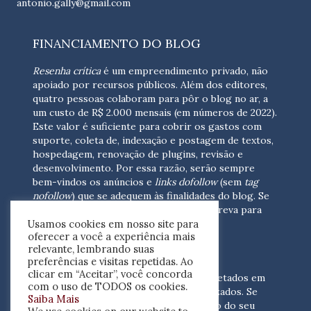
antonio.gally@gmail.com
FINANCIAMENTO DO BLOG
Resenha crítica
é um empreendimento privado, não
apoiado por recursos públicos. Além dos editores,
quatro pessoas colaboram para pôr o blog no ar, a
um custo de R$ 2.000 mensais (em números de 2022).
Este valor é suficiente para cobrir os gastos com
suporte, coleta de, indexação e postagem de textos,
hospedagem, renovação de plugins, revisão e
desenvolvimento.
Por essa razão, serão sempre
bem-vindos os anúncios e
links dofollow
(sem
tag
nofollow
) que se adequem às finalidades do blog. Se
você está interessado em colaborar,
escreva para
Usamos cookies em nosso site para
nós
(contato@resenhacritica.com.br)
oferecer a você a experiência mais
relevante, lembrando suas
FONTES E ACERVO
preferências e visitas repetidas. Ao
clicar em “Aceitar”, você concorda
As resenhas, dossiês e sumários são coletados em
com o uso de TODOS os cookies.
periódicos acadêmicos e sites especializados. Se
Saiba Mais
você tem interesse em divulgar o acervo do seu