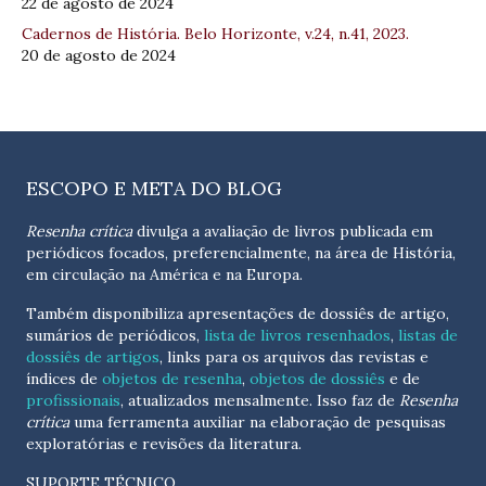
22 de agosto de 2024
Cadernos de História. Belo Horizonte, v.24, n.41, 2023.
20 de agosto de 2024
ESCOPO E META DO BLOG
Resenha crítica
divulga a avaliação de livros publicada em
periódicos focados, preferencialmente, na área de História,
em circulação na América e na Europa.
Também disponibiliza apresentações de dossiês de artigo,
sumários de periódicos,
lista de livros resenhados
,
listas de
dossiês de artigos
, links para os arquivos das revistas e
índices de
objetos de resenha
,
objetos de dossiês
e de
profissionais
, atualizados
mensalmente
. Isso faz de
Resenha
crítica
uma ferramenta auxiliar na elaboração de pesquisas
exploratórias e revisões da literatura.
SUPORTE TÉCNICO