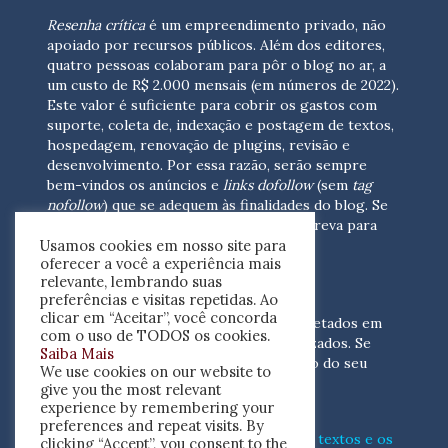
Resenha crítica
é um empreendimento privado, não
apoiado por recursos públicos. Além dos editores,
quatro pessoas colaboram para pôr o blog no ar, a
um custo de R$ 2.000 mensais (em números de 2022).
Este valor é suficiente para cobrir os gastos com
suporte, coleta de, indexação e postagem de textos,
hospedagem, renovação de plugins, revisão e
desenvolvimento.
Por essa razão, serão sempre
bem-vindos os anúncios e
links dofollow
(sem
tag
nofollow
) que se adequem às finalidades do blog. Se
você está interessado em colaborar,
escreva para
Usamos cookies em nosso site para
nós
(contato@resenhacritica.com.br)
oferecer a você a experiência mais
relevante, lembrando suas
FONTES E ACERVO
preferências e visitas repetidas. Ao
clicar em “Aceitar”, você concorda
As resenhas, dossiês e sumários são coletados em
com o uso de TODOS os cookies.
periódicos acadêmicos e sites especializados. Se
Saiba Mais
você tem interesse em divulgar o acervo do seu
We use cookies on our website to
periódico, escreva para nós
give you the most relevant
(contato@resenhacritica.com.br)
experience by remembering your
preferences and repeat visits. By
Conheça o
modo
como processamos os textos e os
clicking “Accept”, you consent to the