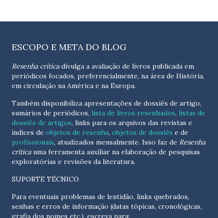
ESCOPO E META DO BLOG
Resenha crítica
divulga a avaliação de livros publicada em
periódicos focados, preferencialmente, na área de História,
em circulação na América e na Europa.
Também disponibiliza apresentações de dossiês de artigo,
sumários de periódicos,
lista de livros resenhados
,
listas de
dossiês de artigos
, links para os arquivos das revistas e
índices de
objetos de resenha
,
objetos de dossiês
e de
profissionais
, atualizados
mensalmente
. Isso faz de
Resenha
crítica
uma ferramenta auxiliar na elaboração de pesquisas
exploratórias e revisões da literatura.
SUPORTE TÉCNICO
Para eventuais problemas de lentidão, links quebrados,
senhas e erros de informação (datas tópicas, cronológicas,
grafia dos nomes etc.), escreva para: