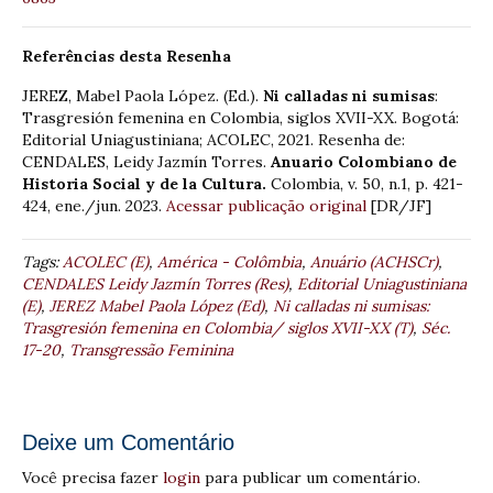
Referências desta Resenha
JEREZ, Mabel Paola López. (Ed.).
Ni calladas ni sumisas
:
Trasgresión femenina en Colombia, siglos XVII-XX. Bogotá:
Editorial Uniagustiniana; ACOLEC, 2021. Resenha de:
CENDALES, Leidy Jazmín Torres.
Anuario Colombiano de
Historia Social y de la Cultura.
Colombia, v. 50, n.1, p. 421-
424, ene./jun. 2023.
Acessar publicação original
[DR/JF]
Tags:
ACOLEC (E)
,
América - Colômbia
,
Anuário (ACHSCr)
,
CENDALES Leidy Jazmín Torres (Res)
,
Editorial Uniagustiniana
(E)
,
JEREZ Mabel Paola López (Ed)
,
Ni calladas ni sumisas:
Trasgresión femenina en Colombia/ siglos XVII-XX (T)
,
Séc.
17-20
,
Transgressão Feminina
Deixe um Comentário
Você precisa fazer
login
para publicar um comentário.