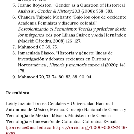
Jeanne Boydston, “Gender as a Question of Historical
Analysis”,
Gender & History
20.3 (2008): 558-583.
Chandra Talpade Mohanty, “Bajo los ojos de occidente.
Academia Feminista y discurso colonial”,
Descolonizando el Feminismo: Teorías y prácticas desde
los márgenes
, eds.por Liliana Suárez y Aída Hernández
(Madrid: Cátedra, 2008) 126-127.
Mahmood 67, 69, 75.
Inmaculada Blasco, “Historia y género: líneas de
investigación y debates recientes en Europa y
Norteamérica”,
Historia y memoria
especial (2020): 143-
178.
Mahmood 70, 73-74, 80-82, 88-90, 94.
Resenhista
Leidy Jazmín Torres Cendales – Universidad Nacional
Autónoma de México, México. Consejo Nacional de Ciencia y
Tecnología de México, México. Ministerio de Ciencia,
Tecnología e Innovación de Colombia, Colombia. E-mail:
ljtorresce@unal.edu.co
https://orcid.org/0000-0002-2446-
6863