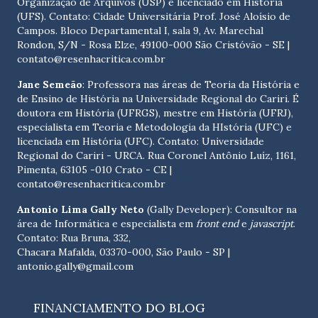
Organização de Arquivos (USP) e licenciado em História
(UFS). Contato:
Cidade Universitária Prof. José Aloísio de
Campos. Bloco Departamental I, sala 9, Av. Marechal
Rondon, S/N - Rosa Elze, 49100-000 São Cristóvão - SE
|
contato@resenhacritica.com.br
Jane Semeão
: Professora nas áreas de Teoria da História e
de Ensino de História na Universidade Regional do Cariri. É
doutora em História (UFRGS), mestre em História (UFRJ),
especialista em Teoria e Metodologia da HIstória (UFC) e
licenciada em História (UFC). Contato:
Universidade
Regional do Cariri - URCA. Rua Coronel Antônio Luíz, 1161,
Pimenta, 63105 -010 Crato - CE
|
contato@resenhacritica.com.br
Antonio Lima Gally Neto
(Gally Developer): Consultor na
área de Informática e especialista em
front end
e
javascript
.
Contato: Rua Bruna, 332,
Chacara Mafalda, 03370-000, São Paulo - SP |
antonio.gally@gmail.com
FINANCIAMENTO DO BLOG