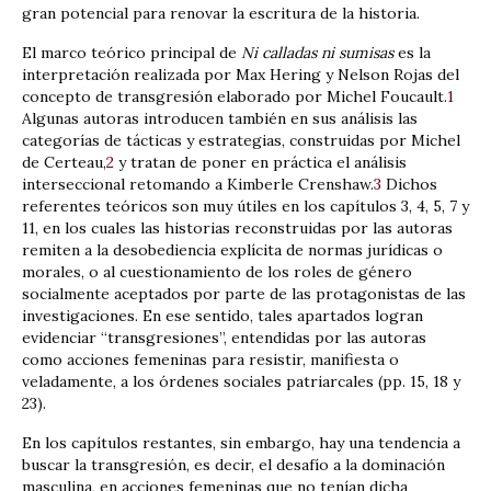
gran potencial para renovar la escritura de la historia.
El marco teórico principal de
Ni calladas ni sumisas
es la
interpretación realizada por Max Hering y Nelson Rojas del
concepto de transgresión elaborado por Michel Foucault.
1
Algunas autoras introducen también en sus análisis las
categorías de tácticas y estrategias, construidas por Michel
de Certeau,
2
y tratan de poner en práctica el análisis
interseccional retomando a Kimberle Crenshaw.
3
Dichos
referentes teóricos son muy útiles en los capítulos 3, 4, 5, 7 y
11, en los cuales las historias reconstruidas por las autoras
remiten a la desobediencia explícita de normas jurídicas o
morales, o al cuestionamiento de los roles de género
socialmente aceptados por parte de las protagonistas de las
investigaciones. En ese sentido, tales apartados logran
evidenciar “transgresiones”, entendidas por las autoras
como acciones femeninas para resistir, manifiesta o
veladamente, a los órdenes sociales patriarcales (pp. 15, 18 y
23).
En los capítulos restantes, sin embargo, hay una tendencia a
buscar la transgresión, es decir, el desafío a la dominación
masculina, en acciones femeninas que no tenían dicha