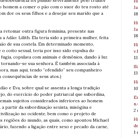
e desobediência foi punido severamente pelo criador
Hi
 o homem a comer o pão com o suor do teu rosto até
Ja
om dor os seus filhos e a desejar seu marido que a
1
Hi
Ja
ra retomar outra figura feminina, presente nas
1
 a Adão: Lilith. Ela teria sido a primeira mulher, feita
ão de sua costela. Em determinado momento,
Hi
o coito sexual, teria por isso sido expulsa do
v.
 fugia, copulava com animais e demônios, dando à luz
1
, tornando-se sua senhora. É também associada à
Sí
ssora, mas aqui, tendo “ofendido” seu companheiro
1
s consequências de seus atos.)
Hi
o e Eva, sobre qual se assenta a longa tradição
1
jo, do exercício do poder patriarcal que subordina,
Em
demais sujeitos considerados inferiores ao homem
n.
, a partir da subordinação sexista, misógina e
2
civilização no ocidente, bem como o projeto de
Hi
as regiões do mundo, as quais, como apontou Michael
de
ário, fazendo a ligação entre sexo e pecado da carne,
1