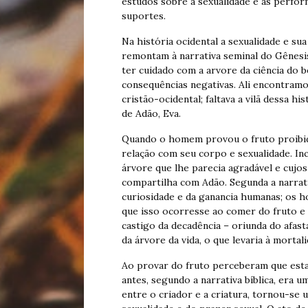
estudos sobre a sexualidade e as perfor
suportes.
Na história ocidental a sexualidade e sua
remontam à narrativa seminal do Gênesi
ter cuidado com a arvore da ciência do 
consequências negativas. Ali encontramos
cristão-ocidental; faltava a vilã dessa hi
de Adão, Eva.
Quando o homem provou o fruto proibido
relação com seu corpo e sexualidade. In
árvore que lhe parecia agradável e cujo
compartilha com Adão. Segunda a narrati
curiosidade e da ganancia humanas; os 
que isso ocorresse ao comer do fruto e
castigo da decadência – oriunda do afa
da árvore da vida, o que levaria à mortali
Ao provar do fruto perceberam que estav
antes, segundo a narrativa bíblica, era
entre o criador e a criatura, tornou-se 