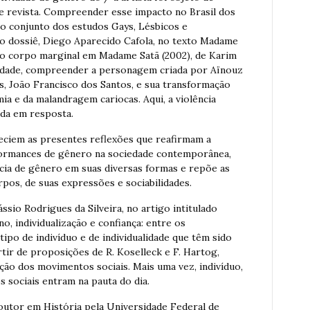
de revista. Compreender esse impacto no Brasil dos
o conjunto dos estudos Gays, Lésbicos e
 o dossiê, Diego Aparecido Cafola, no texto Madame
 do corpo marginal em Madame Satã (2002), de Karim
alidade, compreender a personagem criada por Aïnouz
os, João Francisco dos Santos, e sua transformação
a e da malandragem cariocas. Aqui, a violência
ada em resposta.
eciem as presentes reflexões que reafirmam a
rformances de gênero na sociedade contemporânea,
cia de gênero em suas diversas formas e repõe as
rpos, de suas expressões e sociabilidades.
ssio Rodrigues da Silveira, no artigo intitulado
, individualização e confiança: entre os
tipo de indivíduo e de individualidade que têm sido
ir de proposições de R. Koselleck e F. Hartog,
ação dos movimentos sociais. Mais uma vez, indivíduo,
s sociais entram na pauta do dia.
utor em História pela Universidade Federal de