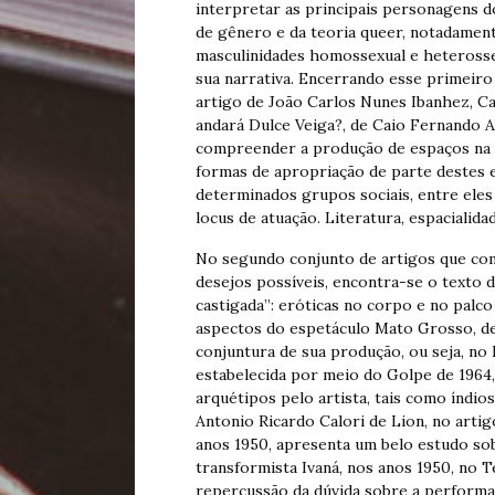
interpretar as principais personagens 
de gênero e da teoria queer, notadamente
masculinidades homossexual e heteross
sua narrativa. Encerrando esse primeiro 
artigo de João Carlos Nunes Ibanhez, C
andará Dulce Veiga?, de Caio Fernando Ab
compreender a produção de espaços na o
formas de apropriação de parte destes 
determinados grupos sociais, entre el
locus de atuação. Literatura, espacialida
No segundo conjunto de artigos que co
desejos possíveis, encontra-se o texto 
castigada”: eróticas no corpo e no palc
aspectos do espetáculo Mato Grosso, d
conjuntura de sua produção, ou seja, no B
estabelecida por meio do Golpe de 1964,
arquétipos pelo artista, tais como índios
Antonio Ricardo Calori de Lion, no artig
anos 1950, apresenta um belo estudo so
transformista Ivaná, nos anos 1950, no 
repercussão da dúvida sobre a performat