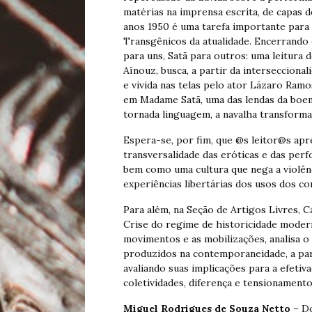
matérias na imprensa escrita, de capas 
anos 1950 é uma tarefa importante para 
Transgênicos da atualidade. Encerrando
para uns, Satã para outros: uma leitura
Aïnouz, busca, a partir da interseccion
e vivida nas telas pelo ator Lázaro Ram
em Madame Satã, uma das lendas da boemi
tornada linguagem, a navalha transform
Espera-se, por fim, que @s leitor@s apr
transversalidade das eróticas e das pe
bem como uma cultura que nega a violên
experiências libertárias dos usos dos co
Para além, na Seção de Artigos Livres, Cá
Crise do regime de historicidade moderno
movimentos e as mobilizações, analisa o 
produzidos na contemporaneidade, a part
avaliando suas implicações para a efetiv
coletividades, diferença e tensionamento
Miguel Rodrigues de Souza Netto
– Do