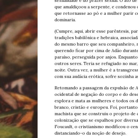
sexualidade e do prazer sexual. O ato d
que amaldiçoou a serpente, e condenou
que retornasse ao pó e a mulher parir c
dominaria.
(Cumpre, aqui, abrir esse parêntesis, pa
tradições babilônica e hebraica, associada
do mesmo barro que seu companheiro, n
querendo ficar por cima de Adão durante 
paraíso, perseguida por anjos. Enquanto
outros seres. Teria se refugiado no mar
noite. Outra vez, a mulher é a transgre
com sua audácia erótica, sofre sozinha a
Retomando a passagem da expulsão de Adã
ocidental de negação do corpo e do dese
explora e mata as mulheres e todos os 
branco, cristão e europeu. Foi, portanto
machista que se construiu o projeto de 
colonização que se espalhou por divers
Foucault, o cristianismo modificou o cen
distanciando-o da noção de desejo.