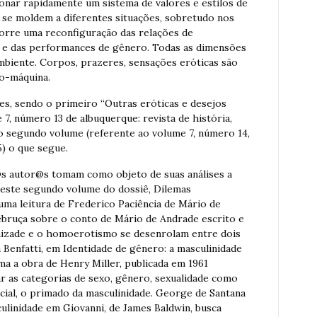
onar rapidamente um sistema de valores e estilos de
 se moldem a diferentes situações, sobretudo nos
corre uma reconfiguração das relações de
os e das performances de gênero. Todas as dimensões
mbiente. Corpos, prazeres, sensações eróticas são
o-máquina.
s, sendo o primeiro “Outras eróticas e desejos
 7, número 13 de albuquerque: revista de história,
 o segundo volume (referente ao volume 7, número 14,
) o que segue.
@s autor@s tomam como objeto de suas análises a
deste segundo volume do dossiê, Dilemas
uma leitura de Frederico Paciência de Mário de
ebruça sobre o conto de Mário de Andrade escrito e
amizade e o homoerotismo se desenrolam entre dois
a Benfatti, em Identidade de gênero: a masculinidade
a a obra de Henry Miller, publicada em 1961
ar as categorias de sexo, gênero, sexualidade como
ecial, o primado da masculinidade. George de Santana
culinidade em Giovanni, de James Baldwin, busca