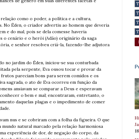
mances de gênero em suas diferentes facetas e
 relação como o poder, a política e a cultura,
s. No Éden, o criador advertiu ao homem que deveria
bem e do mal, pois se dela comesse haveria
 o cenário e o herói (Adão) originário da saga
stória, e senhor resolveu criá-la, fazendo-lhe adjutora
 no jardim do Éden, iniciou-se sua conturbada
P
citada pela serpente, Eva ousou tocar e provar da
s frutos pareciam bons para serem comidos e os
va sagrada, o ato de Eva ocorreu em função da
homens ansiavam se comparar a Deus e esperavam
 conhecer o bem e mal; encontraram, entretanto, o
stamento daquelas plagas e o impedimento de comer
dade.
Hi
am nus e se cobriram com a folha da figueira. O que
Ja
 um mundo natural marcado pela relação harmoniosa
1
uma experiência de dor, de negação do corpo, da