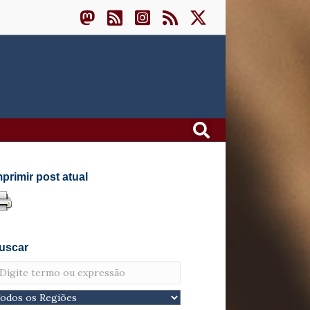
mprimir post atual
uscar