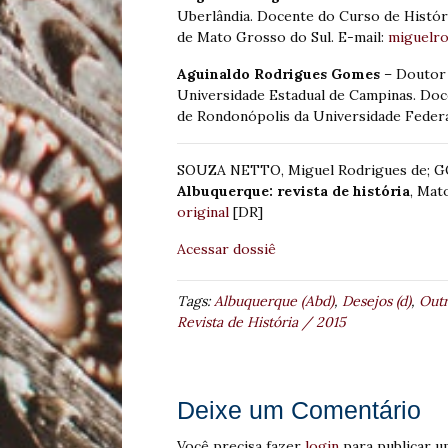
Uberlândia. Docente do Curso de Histór
de Mato Grosso do Sul. E-mail:
miguelro
Aguinaldo Rodrigues Gomes
– Doutor 
Universidade Estadual de Campinas. Doc
de Rondonópolis da Universidade Federa
SOUZA NETTO, Miguel Rodrigues de; GO
Albuquerque: revista de história
, Mato
original
[DR]
Acessar dossiê
Tags:
Albuquerque (Abd)
,
Desejos (d)
,
Outr
Revista de História / 2015
Deixe um Comentário
Você precisa fazer
login
para publicar u