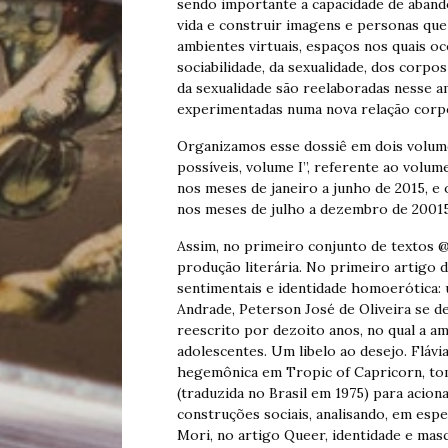
sendo importante a capacidade de aband
vida e construir imagens e personas que
ambientes virtuais, espaços nos quais o
sociabilidade, da sexualidade, dos corp
da sexualidade são reelaboradas nesse a
experimentadas numa nova relação corp
Organizamos esse dossiê em dois volume
possíveis, volume I”, referente ao volume
nos meses de janeiro a junho de 2015, e
nos meses de julho a dezembro de 20015
Assim, no primeiro conjunto de textos 
produção literária. No primeiro artigo 
sentimentais e identidade homoerótica: 
Andrade, Peterson José de Oliveira se d
reescrito por dezoito anos, no qual a 
adolescentes. Um libelo ao desejo. Flávi
hegemônica em Tropic of Capricorn, tom
(traduzida no Brasil em 1975) para acion
construções sociais, analisando, em esp
Mori, no artigo Queer, identidade e mas