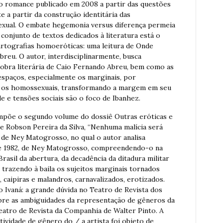
do romance publicado em 2008 a partir das questões
 a partir da construção identitária das
exual. O embate hegemonia versus diferença permeia
conjunto de textos dedicados à literatura está o
artografias homoeróticas: uma leitura de Onde
reu. O autor, interdisciplinarmente, busca
bra literária de Caio Fernando Abreu, bem como as
espaços, especialmente os marginais, por
es os homossexuais, transformando a margem em seu
de e tensões sociais são o foco de Ibanhez.
mpõe o segundo volume do dossiê Outras eróticas e
de Robson Pereira da Silva, “Nenhuma malícia será
o de Ney Matogrosso, no qual o autor analisa
e 1982, de Ney Matogrosso, compreendendo-o na
rasil da abertura, da decadência da ditadura militar
 trazendo à baila os sujeitos marginais tornados
, caipiras e malandros, carnavalizados, erotizados.
o Ivaná: a grande dúvida no Teatro de Revista dos
bre as ambiguidades da representação de gêneros da
Teatro de Revista da Companhia de Walter Pinto. A
ividade de gênero do / a artista foi objeto de