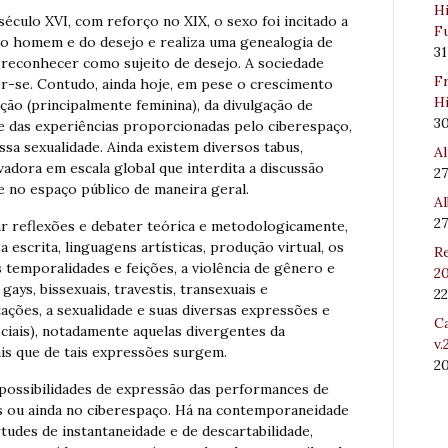
Hi
éculo XVI, com reforço no XIX, o sexo foi incitado a
Fu
 do homem e do desejo e realiza uma genealogia de
31
 reconhecer como sujeito de desejo. A sociedade
Fr
er-se. Contudo, ainda hoje, em pese o crescimento
Hi
ção (principalmente feminina), da divulgação de
3
 e das experiências proporcionadas pelo ciberespaço,
sa sexualidade. Ainda existem diversos tabus,
Al
dora em escala global que interdita a discussão
27
 e no espaço público de maneira geral.
Al
27
zar reflexões e debater teórica e metodologicamente,
 escrita, linguagens artísticas, produção virtual, os
Re
 temporalidades e feições, a violência de gênero e
20
ays, bissexuais, travestis, transexuais e
22
ções, a sexualidade e suas diversas expressões e
Ca
ociais), notadamente aquelas divergentes da
v.
is que de tais expressões surgem.
2
 possibilidades de expressão das performances de
vas ou ainda no ciberespaço. Há na contemporaneidade
rtudes de instantaneidade e de descartabilidade,