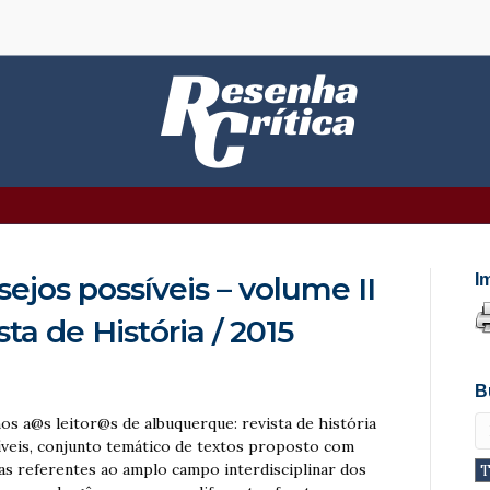
sejos possíveis – volume II
I
ta de História / 2015
B
s a@s leitor@s de albuquerque: revista de história
íveis, conjunto temático de textos proposto com
sas referentes ao amplo campo interdisciplinar dos