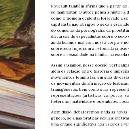
Foucault também afirma que a partir do s
se manifestar. O autor pensa a história
como o homem ocidental foi levado a se
capitalista não obrigou o sexo a escond
do consumo da pornografia, da prostitui
discursos de especialistas sobre o sexo
ainda lidamos mal com nosso corpo e nos
sobretudo hoje, com a retomada conserva
sobre a sexualidade na família, na escola
Assim ansiamos, nesse dossiê, verticali
além da relação entre história e imprensa
movimentos feministas, em suas diversas
os movimentos de afirmação de lésbicas, g
transgêneros, bem como suas representa
representações (artísticas, corporais, s
heteronormatividade e os embates socia
Além disso, debateremos ainda as novas
gênero, seja nas práticas sexuais efeti
uma ênfase significativa nos valores e vi