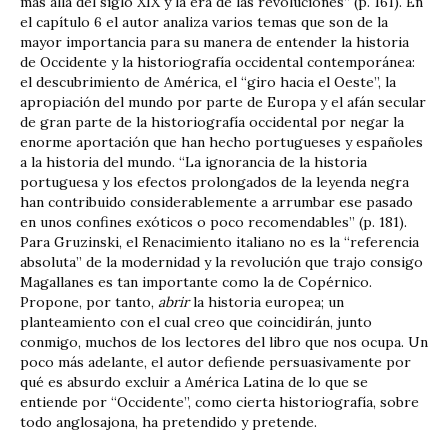
más allá del siglo XIX y la era de las revoluciones” (p. 161). En
el capítulo 6 el autor analiza varios temas que son de la
mayor importancia para su manera de entender la historia
de Occidente y la historiografía occidental contemporánea:
el descubrimiento de América, el “giro hacia el Oeste”, la
apropiación del mundo por parte de Europa y el afán secular
de gran parte de la historiografía occidental por negar la
enorme aportación que han hecho portugueses y españoles
a la historia del mundo. “La ignorancia de la historia
portuguesa y los efectos prolongados de la leyenda negra
han contribuido considerablemente a arrumbar ese pasado
en unos confines exóticos o poco recomendables” (p. 181).
Para Gruzinski, el Renacimiento italiano no es la “referencia
absoluta” de la modernidad y la revolución que trajo consigo
Magallanes es tan importante como la de Copérnico.
Propone, por tanto,
abrir
la historia europea; un
planteamiento con el cual creo que coincidirán, junto
conmigo, muchos de los lectores del libro que nos ocupa. Un
poco más adelante, el autor defiende persuasivamente por
qué es absurdo excluir a América Latina de lo que se
entiende por “Occidente”, como cierta historiografía, sobre
todo anglosajona, ha pretendido y pretende.