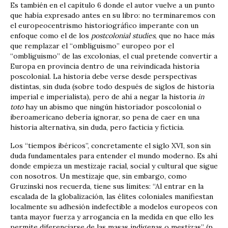
Es también en el capítulo 6 donde el autor vuelve a un punto
que había expresado antes en su libro: no terminaremos con
el europeocentrismo historiográfico imperante con un
enfoque como el de los
postcolonial studies
, que no hace más
que remplazar el “ombliguismo” europeo por el
“ombliguismo” de las excolonias, el cual pretende convertir a
Europa en provincia dentro de una reivindicada historia
poscolonial. La historia debe verse desde perspectivas
distintas, sin duda (sobre todo después de siglos de historia
imperial e imperialista), pero de ahí a negar la historia
in
toto
hay un abismo que ningún historiador poscolonial o
iberoamericano debería ignorar, so pena de caer en una
historia alternativa, sin duda, pero facticia y ficticia.
Los “tiempos ibéricos”, concretamente el siglo XVI, son sin
duda fundamentales para entender el mundo moderno. Es ahí
donde empieza un mestizaje racial, social y cultural que sigue
con nosotros. Un mestizaje que, sin embargo, como
Gruzinski nos recuerda, tiene sus límites: “Al entrar en la
escalada de la globalización, las élites coloniales manifiestan
localmente su adhesión indefectible a modelos europeos con
tanta mayor fuerza y arrogancia en la medida en que ello les
permite diferenciarse de las masas indígenas o mestizas” (p.