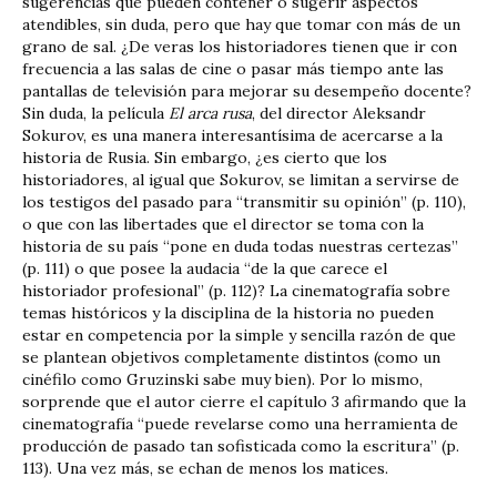
sugerencias que pueden contener o sugerir aspectos
atendibles, sin duda, pero que hay que tomar con más de un
grano de sal. ¿De veras los historiadores tienen que ir con
frecuencia a las salas de cine o pasar más tiempo ante las
pantallas de televisión para mejorar su desempeño docente?
Sin duda, la película
El arca rusa
, del director Aleksandr
Sokurov, es una manera interesantísima de acercarse a la
historia de Rusia. Sin embargo, ¿es cierto que los
historiadores, al igual que Sokurov, se limitan a servirse de
los testigos del pasado para “transmitir su opinión” (p. 110),
o que con las libertades que el director se toma con la
historia de su país “pone en duda todas nuestras certezas”
(p. 111) o que posee la audacia “de la que carece el
historiador profesional” (p. 112)? La cinematografía sobre
temas históricos y la disciplina de la historia no pueden
estar en competencia por la simple y sencilla razón de que
se plantean objetivos completamente distintos (como un
cinéfilo como Gruzinski sabe muy bien). Por lo mismo,
sorprende que el autor cierre el capítulo 3 afirmando que la
cinematografía “puede revelarse como una herramienta de
producción de pasado tan sofisticada como la escritura” (p.
113). Una vez más, se echan de menos los matices.