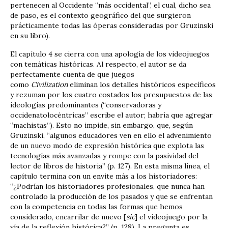
pertenecen al Occidente “más occidental”, el cual, dicho sea
de paso, es el contexto geográfico del que surgieron
prácticamente todas las óperas consideradas por Gruzinski
en su libro).
El capítulo 4 se cierra con una apología de los videojuegos
con temáticas históricas. Al respecto, el autor se da
perfectamente cuenta de que juegos
como
Civilization
eliminan los detalles históricos específicos
y rezuman por los cuatro costados los presupuestos de las
ideologías predominantes (“conservadoras y
occidenatolocéntricas” escribe el autor; habría que agregar
“machistas”). Esto no impide, sin embargo, que, según
Gruzinski, “algunos educadores ven en ello el advenimiento
de un nuevo modo de expresión histórica que explota las
tecnologías más avanzadas y rompe con la pasividad del
lector de libros de historia” (p. 127). En esta misma línea, el
capítulo termina con un envite más a los historiadores:
“¿Podrían los historiadores profesionales, que nunca han
controlado la producción de los pasados y que se enfrentan
con la competencia en todas las formas que hemos
considerado, encarrilar de nuevo [
sic
] el videojuego por la
vía de la reflexión histórica?” (p. 128). La pregunta es