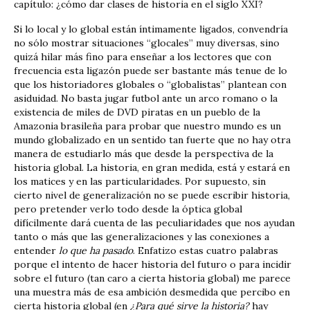
capítulo: ¿cómo dar clases de historia en el siglo XXI?
Si lo local y lo global están íntimamente ligados, convendría
no sólo mostrar situaciones “glocales” muy diversas, sino
quizá hilar más fino para enseñar a los lectores que con
frecuencia esta ligazón puede ser bastante más tenue de lo
que los historiadores globales o “globalistas” plantean con
asiduidad. No basta jugar futbol ante un arco romano o la
existencia de miles de DVD piratas en un pueblo de la
Amazonia brasileña para probar que nuestro mundo es un
mundo globalizado en un sentido tan fuerte que no hay otra
manera de estudiarlo más que desde la perspectiva de la
historia global. La historia, en gran medida, está y estará en
los matices y en las particularidades. Por supuesto, sin
cierto nivel de generalización no se puede escribir historia,
pero pretender verlo todo desde la óptica global
difícilmente dará cuenta de las peculiaridades que nos ayudan
tanto o más que las generalizaciones y las conexiones a
entender
lo que ha pasado
. Enfatizo estas cuatro palabras
porque el intento de hacer historia del futuro o para incidir
sobre el futuro (tan caro a cierta historia global) me parece
una muestra más de esa ambición desmedida que percibo en
cierta historia global (en
¿Para qué sirve la historia?
hay