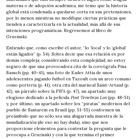
materna o de adopción académica, me temo que la historia
global está condenada a quedarse corta en sus pretensiones,
por lo menos mientras no modifique ciertas prácticas que
tienden a caracterizarla en la actualidad, más allá de sus
intenciones programáticas. Regresemos al libro de
Gruzinski.
Entiendo que, como escribe el autor, “lo ‘local’ y lo ‘global’
están ligados” (p. 54). Sobra decir que esa relación es por
demás compleja; considerando esta complejidad, no estoy
seguro de que una provocadora cita de la coreógrafa Pina
Bausch (pp. 40-41), una foto de Kader Attia de unos
adolescentes jugando futbol en Tazoult con un arco romano
como portería (p. 41), otra cita del mariscal Saint-Artaud (p.
42), un párrafo sobre la FIFA (p. 47), un apartado muy
elogioso dedicado a la película
Post Tenebras Lux
(pp. 48-51)
y, por último, un apartado sobre los “piratas” modernos del
pueblo de Santarem en Brasil (pp. 51-55) conformen un
preámbulo que no sólo sea una abigarrada muestra de la
mundialización (de eso no hay duda), sino que nos
proporcione elementos para contestar la pregunta que le
preocupa a Gruzisnki y con la que termina el primer