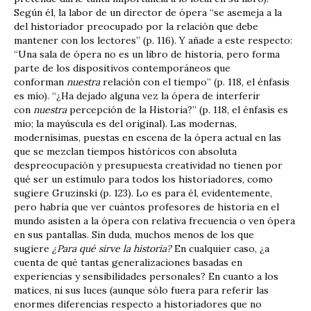
Según él, la labor de un director de ópera “se asemeja a la
del historiador preocupado por la relación que debe
mantener con los lectores” (p. 116). Y añade a este respecto:
“Una sala de ópera no es un libro de historia, pero forma
parte de los dispositivos contemporáneos que
conforman
nuestra
relación con el tiempo” (p. 118, el énfasis
es mío). “¿Ha dejado alguna vez la ópera de interferir
con
nuestra
percepción de la Historia?” (p. 118, el énfasis es
mío; la mayúscula es del original). Las modernas,
modernísimas, puestas en escena de la ópera actual en las
que se mezclan tiempos históricos con absoluta
despreocupación y presupuesta creatividad no tienen por
qué ser un estímulo para todos los historiadores, como
sugiere Gruzinski (p. 123). Lo es para él, evidentemente,
pero habría que ver cuántos profesores de historia en el
mundo asisten a la ópera con relativa frecuencia o ven ópera
en sus pantallas. Sin duda, muchos menos de los que
sugiere
¿Para qué sirve la historia?
En cualquier caso, ¿a
cuenta de qué tantas generalizaciones basadas en
experiencias y sensibilidades personales? En cuanto a los
matices, ni sus luces (aunque sólo fuera para referir las
enormes diferencias respecto a historiadores que no