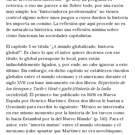
retórica, o eso me parece a mí. Sobre todo, por una razón
muy simple: los “historiadores profesionales” no tienen
control alguno sobre unos juegos a cuyos dueños la historia
les importa un comino. La reflexión que aquí procede no es
de naturaleza histórica, sino una reflexión mínima sobre
cómo funcionan las sociedades capitalistas.
El capítulo 5 se titula “¿A mundo globalizado, historia
global?”. Es claro lo que el autor quiere decirnos con ese
título: lo global presupone lo local, pues están
indisolublemente ligados, y, por ende, no cabe ignorar a este
último. Sin embargo, en dicho capítulo se establecen vínculos
globales entre el mundo otomano y el americano durante el
siglo XVII con base únicamente en dos libros:
Repertorio de
los tiempos
y
Tarih-i Hind-i garbi
(
Historia de la India
occidental
). El primero fue publicado en 1606 en Nueva
España por Henrico Martínez. Estos dos libros le bastan a
Gruzinski para escribir lo siguiente: “México se interesaba
en ese mismo momento por la historia de los turcos como
lo hacía Estambul por la del Nuevo Mundo” (p. 141). Para el
autor, este “interés mutuo” entre el mundo otomano y el
mexicano (cabe apuntar que Martínez no era novohispano,