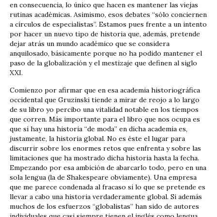
en consecuencia, lo único que hacen es mantener las viejas
rutinas académicas. Asimismo, esos debates “sólo conciernen
a círculos de especialistas”. Estamos pues frente a un intento
por hacer un nuevo tipo de historia que, además, pretende
dejar atrás un mundo académico que se considera
anquilosado, básicamente porque no ha podido mantener el
paso de la globalización y el mestizaje que definen al siglo
XXI.
Comienzo por afirmar que en esa academia historiográfica
occidental que Gruzinski tiende a mirar de reojo a lo largo
de su libro yo percibo una vitalidad notable en los tiempos
que corren. Más importante para el libro que nos ocupa es
que si hay una historia “de moda” en dicha academia es,
justamente, la historia global. No es éste el lugar para
discurrir sobre los enormes retos que enfrenta y sobre las
limitaciones que ha mostrado dicha historia hasta la fecha.
Empezando por esa ambición de abarcarlo todo, pero en una
sola lengua (la de Shakespeare obviamente). Una empresa
que me parece condenada al fracaso si lo que se pretende es
llevar a cabo una historia verdaderamente global. Si además
muchos de los esfuerzos “globalistas” han sido de autores
individuales que casi siempre tienen el inglés como lengua