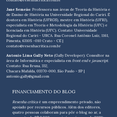
contato@resenhacritica.com.br
Jane Semeão
: Professora nas áreas de Teoria da História e
de Ensino de História na Universidade Regional do Cariri. É
doutora em História (UFRGS), mestre em História (UFRJ),
especialista em Teoria e Metodologia da HIstória (UFC) e
licenciada em História (UFC). Contato:
Universidade
Regional do Cariri - URCA. Rua Coronel Antônio Luíz, 1161,
Pimenta, 63105 -010 Crato - CE
|
contato@resenhacritica.com.br
Antonio Lima Gally Neto
(Gally Developer): Consultor na
área de Informática e especialista em
front end
e
javascript
.
Contato: Rua Bruna, 332,
Chacara Mafalda, 03370-000, São Paulo - SP |
antonio.gally@gmail.com
FINANCIAMENTO DO BLOG
Resenha crítica
é um empreendimento privado, não
apoiado por recursos públicos. Além dos editores,
quatro pessoas colaboram para pôr o blog no ar, a