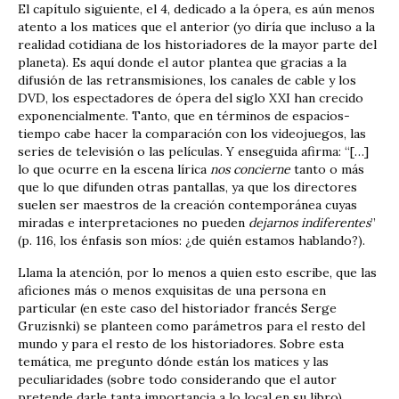
El capítulo siguiente, el 4, dedicado a la ópera, es aún menos
atento a los matices que el anterior (yo diría que incluso a la
realidad cotidiana de los historiadores de la mayor parte del
planeta). Es aquí donde el autor plantea que gracias a la
difusión de las retransmisiones, los canales de cable y los
DVD, los espectadores de ópera del siglo XXI han crecido
exponencialmente. Tanto, que en términos de espacios-
tiempo cabe hacer la comparación con los videojuegos, las
series de televisión o las películas. Y enseguida afirma: “[…]
lo que ocurre en la escena lírica
nos concierne
tanto o más
que lo que difunden otras pantallas, ya que los directores
suelen ser maestros de la creación contemporánea cuyas
miradas e interpretaciones no pueden
dejarnos indiferentes
”
(p. 116, los énfasis son míos: ¿de quién estamos hablando?).
Llama la atención, por lo menos a quien esto escribe, que las
aficiones más o menos exquisitas de una persona en
particular (en este caso del historiador francés Serge
Gruzisnki) se planteen como parámetros para el resto del
mundo y para el resto de los historiadores. Sobre esta
temática, me pregunto dónde están los matices y las
peculiaridades (sobre todo considerando que el autor
pretende darle tanta importancia a lo local en su libro).