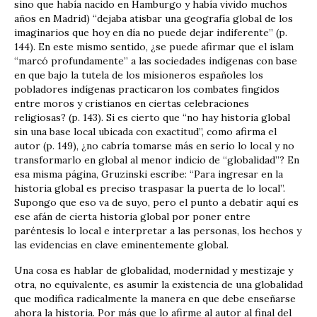
sino que había nacido en Hamburgo y había vivido muchos
años en Madrid) “dejaba atisbar una geografía global de los
imaginarios que hoy en día no puede dejar indiferente” (p.
144). En este mismo sentido, ¿se puede afirmar que el islam
“marcó profundamente” a las sociedades indígenas con base
en que bajo la tutela de los misioneros españoles los
pobladores indígenas practicaron los combates fingidos
entre moros y cristianos en ciertas celebraciones
religiosas? (p. 143). Si es cierto que “no hay historia global
sin una base local ubicada con exactitud”, como afirma el
autor (p. 149), ¿no cabría tomarse más en serio lo local y no
transformarlo en global al menor indicio de “globalidad”? En
esa misma página, Gruzinski escribe: “Para ingresar en la
historia global es preciso traspasar la puerta de lo local”.
Supongo que eso va de suyo, pero el punto a debatir aquí es
ese afán de cierta historia global por poner entre
paréntesis lo local e interpretar a las personas, los hechos y
las evidencias en clave eminentemente global.
Una cosa es hablar de globalidad, modernidad y mestizaje y
otra, no equivalente, es asumir la existencia de una globalidad
que modifica radicalmente la manera en que debe enseñarse
ahora la historia. Por más que lo afirme al autor al final del