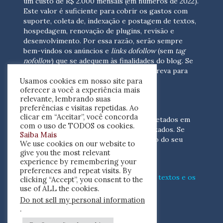
um custo de R$ 2.000 mensais (em números de 2022).
Este valor é suficiente para cobrir os gastos com
suporte, coleta de, indexação e postagem de textos,
hospedagem, renovação de plugins, revisão e
desenvolvimento.
Por essa razão, serão sempre
bem-vindos os anúncios e
links dofollow
(sem
tag
nofollow
) que se adequem às finalidades do blog. Se
você está interessado em colaborar,
escreva para
Usamos cookies em nosso site para
nós
(contato@resenhacritica.com.br)
oferecer a você a experiência mais
relevante, lembrando suas
FONTES E ACERVO
preferências e visitas repetidas. Ao
clicar em “Aceitar”, você concorda
As resenhas, dossiês e sumários são coletados em
com o uso de TODOS os cookies.
periódicos acadêmicos e sites especializados. Se
Saiba Mais
você tem interesse em divulgar o acervo do seu
We use cookies on our website to
periódico, escreva para nós
give you the most relevant
(contato@resenhacritica.com.br)
experience by remembering your
preferences and repeat visits. By
Conheça o
modo
como processamos os textos e os
clicking “Accept”, you consent to the
índices
disponibilizados neste blog.
use of ALL the cookies.
Do not sell my personal information
ISSN 2764-0302
.