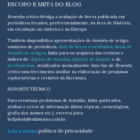
ESCOPO E META DO BLOG
Resenha crítica
divulga a avaliação de livros publicada em
periódicos focados, preferencialmente, na área de História,
em circulação na América e na Europa.
Também disponibiliza apresentações de dossiês de artigo,
sumários de periódicos,
lista de livros resenhados
,
listas de
dossiês de artigos
, links para os arquivos das revistas e
índices de
objetos de resenha
,
objetos de dossiês
e de
profissionais
, atualizados
mensalmente
. Isso faz de
Resenha
crítica
uma ferramenta auxiliar na elaboração de pesquisas
exploratórias e revisões da literatura.
SUPORTE TÉCNICO
Para eventuais problemas de lentidão, links quebrados,
senhas e erros de informação (datas tópicas, cronológicas,
grafia dos nomes etc.), escreva para:
helpdesk@vidanossa.com.br
.
Leia a nossa
política de privacidade
.