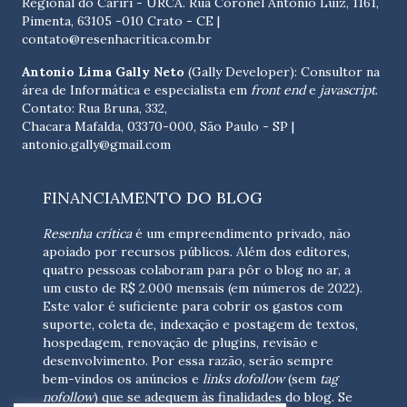
Regional do Cariri - URCA. Rua Coronel Antônio Luíz, 1161,
Pimenta, 63105 -010 Crato - CE
|
contato@resenhacritica.com.br
Antonio Lima Gally Neto
(Gally Developer): Consultor na
área de Informática e especialista em
front end
e
javascript
.
Contato: Rua Bruna, 332,
Chacara Mafalda, 03370-000, São Paulo - SP |
antonio.gally@gmail.com
FINANCIAMENTO DO BLOG
Resenha crítica
é um empreendimento privado, não
apoiado por recursos públicos. Além dos editores,
quatro pessoas colaboram para pôr o blog no ar, a
um custo de R$ 2.000 mensais (em números de 2022).
Este valor é suficiente para cobrir os gastos com
suporte, coleta de, indexação e postagem de textos,
hospedagem, renovação de plugins, revisão e
desenvolvimento.
Por essa razão, serão sempre
bem-vindos os anúncios e
links dofollow
(sem
tag
nofollow
) que se adequem às finalidades do blog. Se