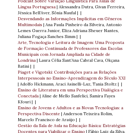
Podcast Sobre Variação Linguística Para Aulas de
Língua Portuguesa
| Alessandra Dutra, Givan Ferreira,
Jéssica Bell’Aver, Sônia Naufal | |
Desvendando as Informações Implícitas em Gêneros
Multimodais
| Ana Paula Pinheiro da Silveira, Antonio
Lemes Guerra Junior, Eliza Adriana Sheuer Nantes,
Juliana Fogaça Sanches Simm | |
Arte, Tecnologia e Leitura de Imagem: Uma Proposta
de Formação Continuada de Professores das Escolas
Municipais com Jornada Ampliada na Cidade de
Londrina
| Laura Célia Sant’Ana Cabral Cava, Okçana
Batini | |
Piaget e Vigotski: Contribuições para as Relações
Interpessoais no Ensino-Aprendizagem do Século XXI
| Adolfo Hickmann, Araci Asinelli-Luz, Tania Stoltz | |
Ensino de Literatura em uma Perspectiva Dialógica e
Conectada
| Aline de Mello Sanfelici, Samira Fayes
Kfouri | |
Ensino de Jovens e Adultos e as Novas Tecnologias: a
Perspectiva Discente
| Anderson Teixeira Rolim,
Marcelo Francisco de Araújo | |
Gestão da Sala de Aula na Educação Básica: Estratégias
Docentes para Viabilizar o Ensino
| Fábio Luiz da Silva,