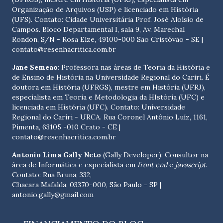
Organização de Arquivos (USP) e licenciado em História
(UFS). Contato:
Cidade Universitária Prof. José Aloísio de
Campos. Bloco Departamental I, sala 9, Av. Marechal
Rondon, S/N - Rosa Elze, 49100-000 São Cristóvão - SE
|
contato@resenhacritica.com.br
Jane Semeão
: Professora nas áreas de Teoria da História e
de Ensino de História na Universidade Regional do Cariri. É
doutora em História (UFRGS), mestre em História (UFRJ),
especialista em Teoria e Metodologia da HIstória (UFC) e
licenciada em História (UFC). Contato:
Universidade
Regional do Cariri - URCA. Rua Coronel Antônio Luíz, 1161,
Pimenta, 63105 -010 Crato - CE
|
contato@resenhacritica.com.br
Antonio Lima Gally Neto
(Gally Developer): Consultor na
área de Informática e especialista em
front end
e
javascript
.
Contato: Rua Bruna, 332,
Chacara Mafalda, 03370-000, São Paulo - SP |
antonio.gally@gmail.com