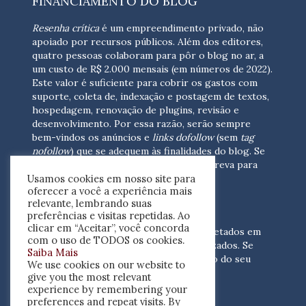
FINANCIAMENTO DO BLOG
Resenha crítica
é um empreendimento privado, não
apoiado por recursos públicos. Além dos editores,
quatro pessoas colaboram para pôr o blog no ar, a
um custo de R$ 2.000 mensais (em números de 2022).
Este valor é suficiente para cobrir os gastos com
suporte, coleta de, indexação e postagem de textos,
hospedagem, renovação de plugins, revisão e
desenvolvimento.
Por essa razão, serão sempre
bem-vindos os anúncios e
links dofollow
(sem
tag
nofollow
) que se adequem às finalidades do blog. Se
você está interessado em colaborar,
escreva para
Usamos cookies em nosso site para
nós
(contato@resenhacritica.com.br)
oferecer a você a experiência mais
relevante, lembrando suas
FONTES E ACERVO
preferências e visitas repetidas. Ao
clicar em “Aceitar”, você concorda
As resenhas, dossiês e sumários são coletados em
com o uso de TODOS os cookies.
periódicos acadêmicos e sites especializados. Se
Saiba Mais
você tem interesse em divulgar o acervo do seu
We use cookies on our website to
periódico, escreva para nós
give you the most relevant
(contato@resenhacritica.com.br)
experience by remembering your
preferences and repeat visits. By