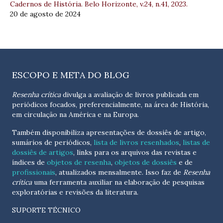
Cadernos de História. Belo Horizonte, v.24, n.41, 2023.
20 de agosto de 2024
ESCOPO E META DO BLOG
Resenha crítica
divulga a avaliação de livros publicada em
periódicos focados, preferencialmente, na área de História,
em circulação na América e na Europa.
Também disponibiliza apresentações de dossiês de artigo,
sumários de periódicos,
lista de livros resenhados
,
listas de
dossiês de artigos
, links para os arquivos das revistas e
índices de
objetos de resenha
,
objetos de dossiês
e de
profissionais
, atualizados
mensalmente
. Isso faz de
Resenha
crítica
uma ferramenta auxiliar na elaboração de pesquisas
exploratórias e revisões da literatura.
SUPORTE TÉCNICO