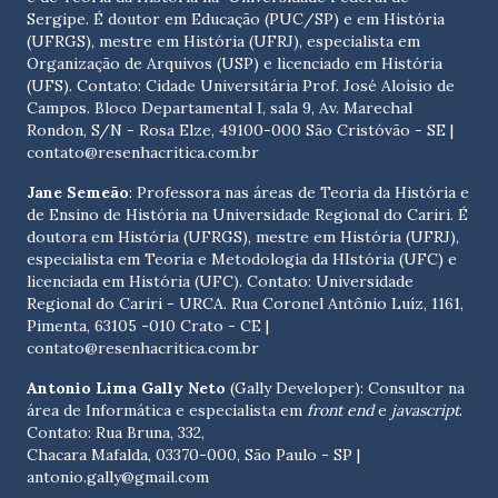
Sergipe. É doutor em Educação (PUC/SP) e em História
(UFRGS), mestre em História (UFRJ), especialista em
Organização de Arquivos (USP) e licenciado em História
(UFS). Contato:
Cidade Universitária Prof. José Aloísio de
Campos. Bloco Departamental I, sala 9, Av. Marechal
Rondon, S/N - Rosa Elze, 49100-000 São Cristóvão - SE
|
contato@resenhacritica.com.br
Jane Semeão
: Professora nas áreas de Teoria da História e
de Ensino de História na Universidade Regional do Cariri. É
doutora em História (UFRGS), mestre em História (UFRJ),
especialista em Teoria e Metodologia da HIstória (UFC) e
licenciada em História (UFC). Contato:
Universidade
Regional do Cariri - URCA. Rua Coronel Antônio Luíz, 1161,
Pimenta, 63105 -010 Crato - CE
|
contato@resenhacritica.com.br
Antonio Lima Gally Neto
(Gally Developer): Consultor na
área de Informática e especialista em
front end
e
javascript
.
Contato: Rua Bruna, 332,
Chacara Mafalda, 03370-000, São Paulo - SP |
antonio.gally@gmail.com