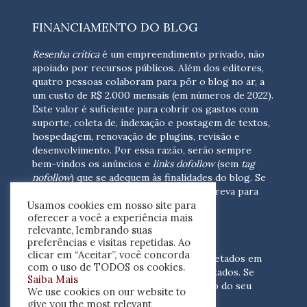
FINANCIAMENTO DO BLOG
Resenha crítica
é um empreendimento privado, não
apoiado por recursos públicos. Além dos editores,
quatro pessoas colaboram para pôr o blog no ar, a
um custo de R$ 2.000 mensais (em números de 2022).
Este valor é suficiente para cobrir os gastos com
suporte, coleta de, indexação e postagem de textos,
hospedagem, renovação de plugins, revisão e
desenvolvimento.
Por essa razão, serão sempre
bem-vindos os anúncios e
links dofollow
(sem
tag
nofollow
) que se adequem às finalidades do blog. Se
você está interessado em colaborar,
escreva para
Usamos cookies em nosso site para
nós
(contato@resenhacritica.com.br)
oferecer a você a experiência mais
relevante, lembrando suas
FONTES E ACERVO
preferências e visitas repetidas. Ao
clicar em “Aceitar”, você concorda
As resenhas, dossiês e sumários são coletados em
com o uso de TODOS os cookies.
periódicos acadêmicos e sites especializados. Se
Saiba Mais
você tem interesse em divulgar o acervo do seu
We use cookies on our website to
periódico, escreva para nós
give you the most relevant