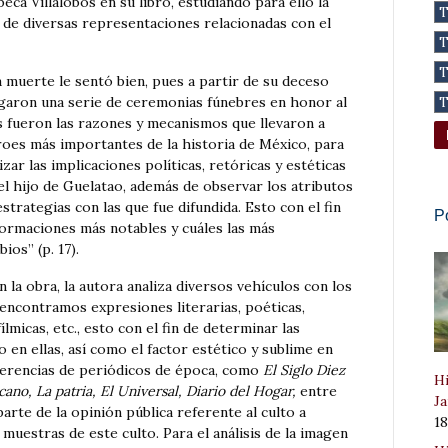
eca Villalobos en su libro, estudiando para ello la
 de diversas representaciones relacionadas con el
a muerte le sentó bien, pues a partir de su deceso
legaron una serie de ceremonias fúnebres en honor al
s fueron las razones y mecanismos que llevaron a
oes más importantes de la historia de México, para
lizar las implicaciones políticas, retóricas y estéticas
del hijo de Guelatao, además de observar los atributos
trategias con las que fue difundida. Esto con el fin
P
sformaciones más notables y cuáles las más
ios” (p. 17).
 la obra, la autora analiza diversos vehículos con los
 encontramos expresiones literarias, poéticas,
lmicas, etc., esto con el fin de determinar las
o en ellas, así como el factor estético y sublime en
ferencias de periódicos de época, como
El Siglo Diez
Hi
ano, La patria, El Universal, Diario del Hogar,
entre
Ja
parte de la opinión pública referente al culto a
1
muestras de este culto. Para el análisis de la imagen