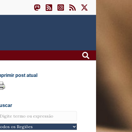
mprimir post atual
uscar