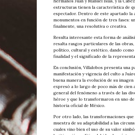
hermanos Juan y Manuel Islas, y la Cabez
estructuras tienen la característica de 
espectador. Dentro de este apartado la a
monumentos en función de tres fases: una
finalmente, una resolutiva o creativa.
Resulta interesante esta forma de análi
resalta rasgos particulares de las obras,
político, cultural y estético, dando com
finalidad y el significado de la represe
En conclusión, Villalobos presenta una p
manifestación y vigencia del culto a Juá
buena manera la evolución de su imagen 
expresó a lo largo de poco más de cien 
general del fenómeno a través de las div
héroe y que lo transformaron en uno de
historia oficial de México.
Por otro lado, las transformaciones que 
muestra de su adaptabilidad a las circuns
cuales vino bien el uso de su valor simb