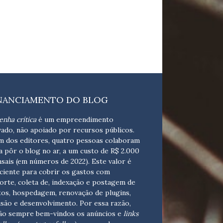
NANCIAMENTO DO BLOG
enha crítica
é um empreendimento
vado, não apoiado por recursos públicos.
m dos editores, quatro pessoas colaboram
a pôr o blog no ar, a um custo de R$ 2.000
sais (em números de 2022). Este valor é
iciente para cobrir os gastos com
orte, coleta de, indexação e postagem de
tos, hospedagem, renovação de plugins,
isão e desenvolvimento.
Por essa razão,
ão sempre bem-vindos os anúncios e
links