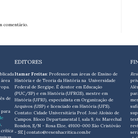
m comentário.
EDITORES
FI
blicada
Itamar Freitas
: Professor nas áreas de Ensino de
Res
 área
História e de Teoria da História na Universidade
pri
ropa.
Federal de Sergipe. É doutor em Educação
Alé
(PUC/SP) e em História (UFRGS), mestre em
par
ês de
História (UFRJ), especialista em Organização de
men
Arquivos (USP) e licenciado em História (UFS).
suf
s para
Contato:
Cidade Universitária Prof. José Aloísio de
sup
de
Campos. Bloco Departamental I, sala 9, Av. Marechal
tex
s
,
Rondon, S/N - Rosa Elze, 49100-000 São Cristóvão
rev
crítica
- SE
| contato@resenhacritica.com.br
ser
quisas