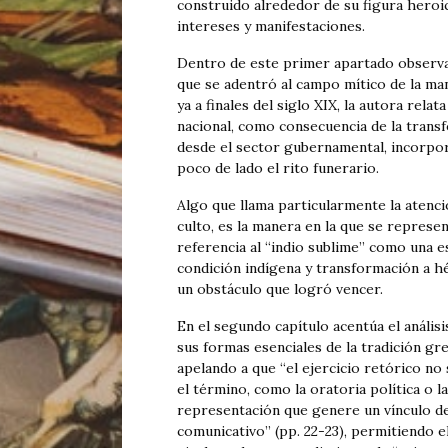
construido alrededor de su figura heroic
intereses y manifestaciones.
Dentro de este primer apartado observam
que se adentró al campo mítico de la ma
ya a finales del siglo XIX, la autora rel
nacional, como consecuencia de la trans
desde el sector gubernamental, incorpor
poco de lado el rito funerario.
Algo que llama particularmente la atenc
culto, es la manera en la que se represen
referencia al “indio sublime” como una 
condición indígena y transformación a hé
un obstáculo que logró vencer.
En el segundo capítulo acentúa el análisi
sus formas esenciales de la tradición grec
apelando a que “el ejercicio retórico no
el término, como la oratoria política o 
representación que genere un vínculo de 
comunicativo” (pp. 22-23), permitiendo el