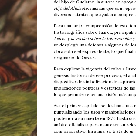
del hijo de Guelatao, la autora se apoya
Hijo del Ahuizote,
mismas que son reprodu
diversos retratos que ayudan a comprend
Para una mejor comprensión de este fenó
historiográfica sobre Juárez, principalm
Juárez y la verdad sobre la Intervención y
se desplegó una defensa a algunos de lo
obra sobre el expresidente, lo que final
originario de Oaxaca.
Para explicar la vigencia del culto a Juár
génesis histórica de ese proceso; el anál
dispositivo de simbolización de aspiraci
implicaciones políticas y estéticas de las
lo que permite tener una visión más ampl
Así, el primer capítulo, se destina a una 
puntualizando los usos y manipulaciones 
posterior a su muerte en 1872, hasta sus
ámbito oficialista para mantener su relev
conmemorativo. En suma, se trata de un 