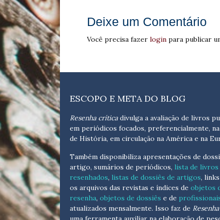
Deixe um Comentário
Você precisa fazer
login
para publicar u
ESCOPO E META DO BLOG
Resenha crítica
divulga a avaliação de livros pu
em periódicos focados, preferencialmente, na
de História, em circulação na América e na Eu
Também disponibiliza apresentações de dossi
artigo, sumários de periódicos,
lista de livros
resenhados
,
listas de dossiês de artigos
, link
os arquivos das revistas e índices de
objetos 
resenha
,
objetos de dossiês
e de
profissionai
atualizados
mensalmente
. Isso faz de
Resenha 
uma ferramenta auxiliar na elaboração de pes