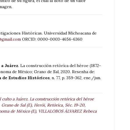
ítico de su figura, el cual la dotó de un valor
imagen.
stigaciones Históricas. Universidad Michoacana de
@gmail.com
ORCID: 0000-0003-4656-6360
 a Juárez
. La construcción retórica del héroe (1872-
ónoma de México; Grano de Sal, 2020. Resenha de:
a de Estudios Históricos
, n. 77, p. 359-362, ene./jun.
l culto a Juárez. La construcción retórica del héroe
,
Grano de Sal (E)
,
Herói
,
Retórica
,
Séc. 19-20
,
noma de México (E)
,
VILLALOBOS ÁLVAREZ Rebeca