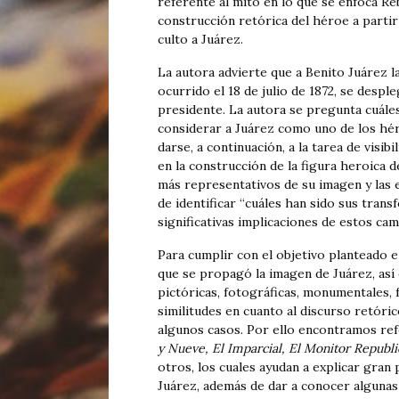
referente al mito en lo que se enfoca Reb
construcción retórica del héroe a partir
culto a Juárez.
La autora advierte que a Benito Juárez l
ocurrido el 18 de julio de 1872, se desp
presidente. La autora se pregunta cuále
considerar a Juárez como uno de los hér
darse, a continuación, a la tarea de visibi
en la construcción de la figura heroica 
más representativos de su imagen y las es
de identificar “cuáles han sido sus tran
significativas implicaciones de estos camb
Para cumplir con el objetivo planteado en
que se propagó la imagen de Juárez, así
pictóricas, fotográficas, monumentales, fí
similitudes en cuanto al discurso retóric
algunos casos. Por ello encontramos re
y Nueve, El Imparcial, El Monitor Republic
otros, los cuales ayudan a explicar gran 
Juárez, además de dar a conocer algunas 