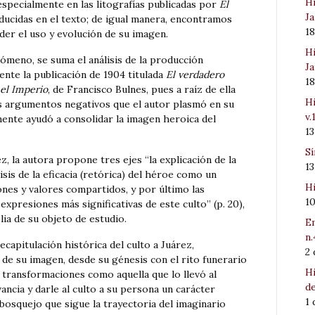
Hi
 especialmente en las litografías publicadas por
El
Ja
cidas en el texto; de igual manera, encontramos
1
er el uso y evolución de su imagen.
Hi
meno, se suma el análisis de la producción
Ja
ente la publicación de 1904 titulada
El verdadero
1
 el Imperio
, de Francisco Bulnes, pues a raíz de ella
Hi
s argumentos negativos que el autor plasmó en su
v.
mente ayudó a consolidar la imagen heroica del
1
Sí
ez, la autora propone tres ejes “la explicación de la
1
isis de la eficacia (retórica) del héroe como un
Hi
ones y valores compartidos, y por último las
1
 expresiones más significativas de este culto” (p. 20),
ia de su objeto de estudio.
Em
n.
recapitulación histórica del culto a Juárez,
2
de su imagen, desde su génesis con el rito funerario
Hi
 transformaciones como aquella que lo llevó al
de
ancia y darle al culto a su persona un carácter
1
bosquejo que sigue la trayectoria del imaginario