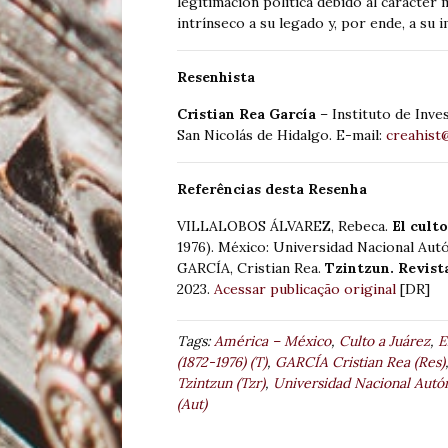
legitimación política debido al carácter m
intrínseco a su legado y, por ende, a su 
Resenhista
Cristian Rea García
– Instituto de Inve
San Nicolás de Hidalgo. E-mail:
creahist
Referências desta Resenha
VILLALOBOS ÁLVAREZ, Rebeca.
El culto
1976). México: Universidad Nacional Aut
GARCÍA, Cristian Rea.
Tzintzun. Revist
2023.
Acessar publicação original
[DR]
Tags:
América – México
,
Culto a Juárez
,
E
(1872-1976) (T)
,
GARCÍA Cristian Rea (Res)
Tzintzun (Tzr)
,
Universidad Nacional Autó
(Aut)