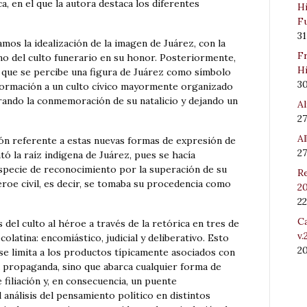
a, en el que la autora destaca los diferentes
Hi
Fu
31
os la idealización de la imagen de Juárez, con la
Fr
no del culto funerario en su honor. Posteriormente,
Hi
ata que se percibe una figura de Juárez como símbolo
3
formación a un culto cívico mayormente organizado
ando la conmemoración de su natalicio y dejando un
Al
27
Al
ión referente a estas nuevas formas de expresión de
27
tó la raíz indígena de Juárez, pues se hacía
especie de reconocimiento por la superación de su
Re
roe civil, es decir, se tomaba su procedencia como
20
22
Ca
s del culto al héroe a través de la retórica en tres de
v.
olatina: encomiástico, judicial y deliberativo. Esto
2
 se limita a los productos típicamente asociados con
la propaganda, sino que abarca cualquier forma de
filiación y, en consecuencia, un puente
 análisis del pensamiento político en distintos