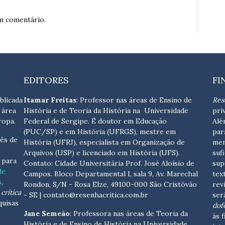
m comentário.
EDITORES
FI
blicada
Itamar Freitas
: Professor nas áreas de Ensino de
Res
 área
História e de Teoria da História na Universidade
pri
ropa.
Federal de Sergipe. É doutor em Educação
Alé
(PUC/SP) e em História (UFRGS), mestre em
par
ês de
História (UFRJ), especialista em Organização de
men
Arquivos (USP) e licenciado em História (UFS).
suf
s para
Contato:
Cidade Universitária Prof. José Aloísio de
sup
de
Campos. Bloco Departamental I, sala 9, Av. Marechal
tex
s
,
Rondon, S/N - Rosa Elze, 49100-000 São Cristóvão
rev
crítica
- SE
| contato@resenhacritica.com.br
ser
quisas
dof
Jane Semeão
: Professora nas áreas de Teoria da
às 
História e de Ensino de História na Universidade