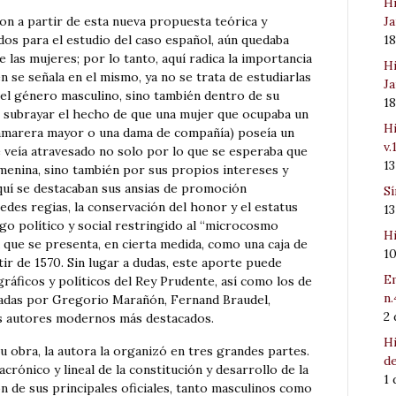
Hi
Ja
on a partir de esta nueva propuesta teórica y
1
dos para el estudio del caso español, aún quedaba
 las mujeres; por lo tanto, aquí radica la importancia
Hi
n se señala en el mismo, ya no se trata de estudiarlas
Ja
 el género masculino, sino también dentro de su
1
re subrayar el hecho de que una mujer que ocupaba un
Hi
a camarera mayor o una dama de compañía) poseía un
v.
 veía atravesado no solo por lo que se esperaba que
1
emenina, sino también por sus propios intereses y
quí se destacaban sus ansias de promoción
Sí
edes regias, la conservación del honor y el estatus
1
uego político y social restringido al “microcosmo
Hi
 que se presenta, en cierta medida, como una caja de
1
tir de 1570. Sin lugar a dudas, este aporte puede
Em
ráficos y políticos del Rey Prudente, así como los de
n.
izadas por Gregorio Marañón, Fernand Braudel,
2
s autores modernos más destacados.
Hi
 obra, la autora la organizó en tres grandes partes.
de
crónico y lineal de la constitución y desarrollo de la
1
ión de sus principales oficiales, tanto masculinos como