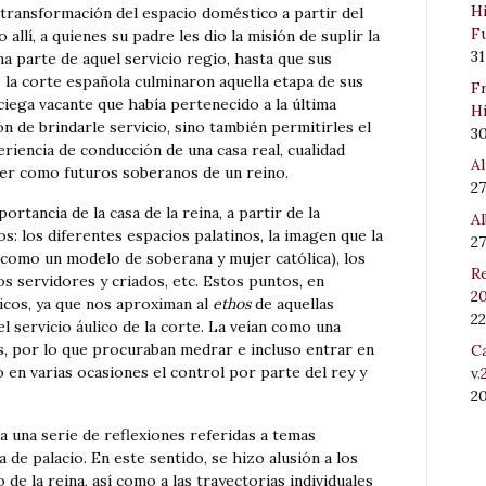
Hi
 transformación del espacio doméstico a partir del
Fu
allí, a quienes su padre les dio la misión de suplir la
31
a parte de aquel servicio regio, hasta que sus
 la corte española culminaron aquella etapa de sus
Fr
ciega vacante que había pertenecido a la última
Hi
ón de brindarle servicio, sino también permitirles el
3
riencia de conducción de una casa real, cualidad
Al
rcer como futuros soberanos de un reino.
27
ortancia de la casa de la reina, a partir de la
Al
s: los diferentes espacios palatinos, la imagen que la
27
a como un modelo de soberana y mujer católica), los
Re
os servidores y criados, etc. Estos puntos, en
20
icos, ya que nos aproximan al
ethos
de aquellas
22
 servicio áulico de la corte. La veían como una
s, por lo que procuraban medrar e incluso entrar en
Ca
en varias ocasiones el control por parte del rey y
v.
2
a una serie de reflexiones referidas a temas
a de palacio. En este sentido, se hizo alusión a los
 de la reina, así como a las trayectorias individuales