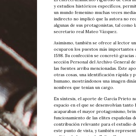
y estudios históricos específicos, permi
un mundo femenino muchas veces mediado
indirecto no implicó que la autora no re
algunas de sus protagonistas, tal como l
secretario real Mateo Vázquez.
Asimismo, también se ofrece al lector u
ocuparon los puestos más importantes del
1598. Su confección se concretó gracias 
sección Personal del Archivo General de
las fuentes arriba mencionadas. Este apo
otras cosas, una identificación rápida y
humano, mostrándonos una imagen dinámic
nombres que tenían un cargo.
En síntesis, el aporte de García Prieto 
espacio en el que se desenvolvían tanto
acaparaban el mayor protagonismo, brin
funcionamiento de las elites españolas de
contribución relevante para el estudio d
este punto de vista, y también represen