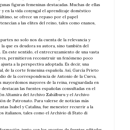
algunas figuras femeninas destacadas. Muchas de ellas
y en la vida conyugal el aprendizaje doméstico
 último, se ofrece un repaso por el papel
necían a las elites del reino, tales como enanos,
 partes no solo nos da cuenta de la relevancia y
e la que es deudora su autora, sino también del
. En este sentido, el entrecruzamiento de una vasta
lares, permitieron reconstruir un fenómeno poco
ajusta a la perspectiva adoptada. Es decir, una
ral, de la corte femenina española. Así, García Prieto
udio de la correspondencia de Antonio de la Cueva,
s mayordomos mayores de la reina, resguardada en
e destacan las fuentes españolas consultadas en el
ión Altamira del Archivo Zabálburu y el Archivo
ción de Patronato. Para valerse de noticias más
antas Isabel y Catalina, fue menester recurrir a la
 italianos, tales como el Archivio di Stato di
formación, junto con los aportes de fuentes editadas