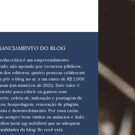
NANCIAMENTO DO BLOG
enha crítica
é um empreendimento
vado, não apoiado por recursos públicos.
m dos editores, quatro pessoas colaboram
a pôr o blog no ar, a um custo de R$ 2.000
sais (em números de 2022). Este valor é
iciente para cobrir os gastos com
orte, coleta de, indexação e postagem de
tos, hospedagem, renovação de plugins,
isão e desenvolvimento.
Por essa razão,
ão sempre bem-vindos os anúncios e
links
ollow
(sem
tag nofollow
) que se adequem
finalidades do blog. Se você está