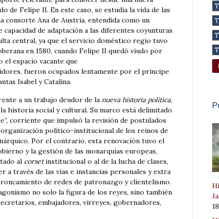
do de Felipe II. En este caso, se estudia la vida de las
ina consorte Ana de Austria, entendida como un
e capacidad de adaptación a las diferentes coyunturas
ulta central, ya que el servicio doméstico regio tuvo
soberana en 1580, cuando Felipe II quedó viudo por
to el espacio vacante que
idores, fueron ocupados lentamente por el príncipe
antas Isabel y Catalina.
rente a un trabajo deudor de la
nueva historia política
,
P
a historia social y cultural. Su marco está delimitado
e”, corriente que impulsó la revisión de postulados
 organización político-institucional de los reinos de
árquico. Por el contrario, esta renovación tuvo el
obierno y la gestión de las monarquías europeas,
atado al
corset
institucional o al de la lucha de clases,
r a través de las vías e instancias personales y extra
ntroncamiento de redes de patronazgo y clientelismo.
Hi
gonismo no solo la figura de los reyes, sino también
Ja
 secretarios, embajadores, virreyes, gobernadores,
1