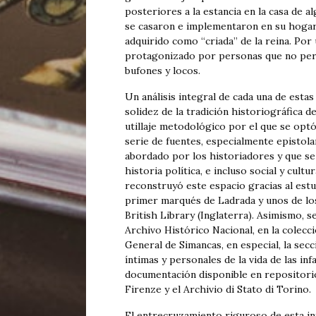
posteriores a la estancia en la casa de 
se casaron e implementaron en su hogar 
adquirido como “criada” de la reina. Por
protagonizado por personas que no perte
bufones y locos.
Un análisis integral de cada una de estas
solidez de la tradición historiográfica d
utillaje metodológico por el que se optó
serie de fuentes, especialmente episto
abordado por los historiadores y que se 
historia política, e incluso social y cultu
reconstruyó este espacio gracias al est
primer marqués de Ladrada y unos de lo
British Library (Inglaterra). Asimismo, s
Archivo Histórico Nacional, en la colecc
General de Simancas, en especial, la sec
íntimas y personales de la vida de las inf
documentación disponible en repositorios
Firenze y el Archivio di Stato di Torino.
El entrecruzamiento riguroso de esta in