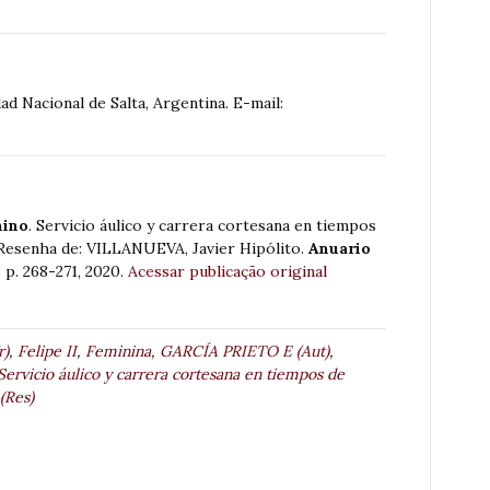
d Nacional de Salta, Argentina. E-mail:
nino
. Servicio áulico y carrera cortesana en tiempos
. Resenha de: VILLANUEVA, Javier Hipólito.
Anuario
8, p. 268-271, 2020.
Acessar publicação original
r)
,
Felipe II
,
Feminina
,
GARCÍA PRIETO E (Aut)
,
ervicio áulico y carrera cortesana en tiempos de
(Res)