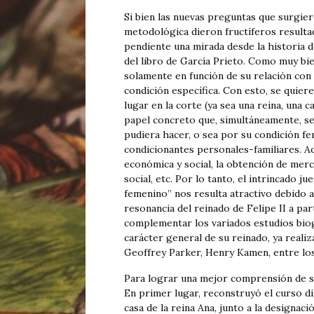
Si bien las nuevas preguntas que surgier
metodológica dieron fructíferos resulta
pendiente una mirada desde la historia de
del libro de García Prieto. Como muy bie
solamente en función de su relación con
condición específica. Con esto, se quie
lugar en la corte (ya sea una reina, un
papel concreto que, simultáneamente, se
pudiera hacer, o sea por su condición f
condicionantes personales-familiares. A
económica y social, la obtención de merc
social, etc. Por lo tanto, el intrincado j
femenino” nos resulta atractivo debido a
resonancia del reinado de Felipe II a par
complementar los variados estudios biog
carácter general de su reinado, ya real
Geoffrey Parker, Henry Kamen, entre lo
Para lograr una mejor comprensión de su
En primer lugar, reconstruyó el curso dia
casa de la reina Ana, junto a la designac