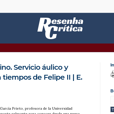
o. Servicio áulico y
I
 tiempos de Felipe II | E.
B
 García Prieto, profesora de la Universidad
porte relevante para conocer desde una nueva