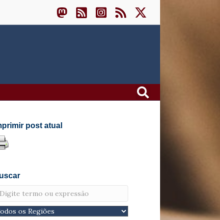
mprimir post atual
uscar