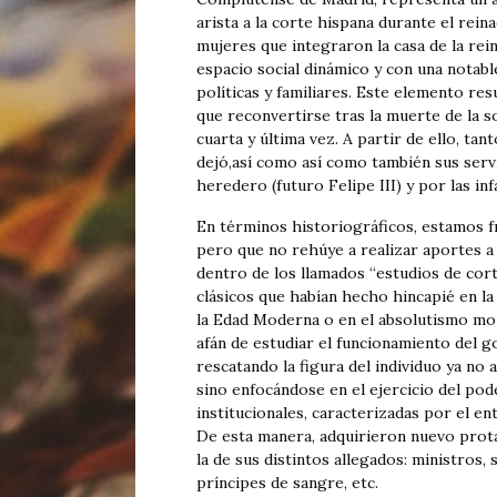
arista a la corte hispana durante el reina
mujeres que integraron la casa de la re
espacio social dinámico y con una notabl
políticas y familiares. Este elemento res
que reconvertirse tras la muerte de la 
cuarta y última vez. A partir de ello, tan
dejó,así como así como también sus serv
heredero (futuro Felipe III) y por las inf
En términos historiográficos, estamos f
pero que no rehúye a realizar aportes a l
dentro de los llamados “estudios de cort
clásicos que habían hecho hincapié en la
la Edad Moderna o en el absolutismo mon
afán de estudiar el funcionamiento del g
rescatando la figura del individuo ya no 
sino enfocándose en el ejercicio del pode
institucionales, caracterizadas por el e
De esta manera, adquirieron nuevo prota
la de sus distintos allegados: ministros,
príncipes de sangre, etc.