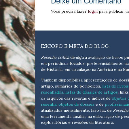
Deixe um Comentário
Você precisa fazer
login
para publicar u
ESCOPO E META DO BLOG
Resenha crítica
divulga a avaliação de livros pu
em periódicos focados, preferencialmente, na
de História, em circulação na América e na Eu
Também disponibiliza apresentações de dossi
artigo, sumários de periódicos,
lista de livros
resenhados
,
listas de dossiês de artigos
, link
os arquivos das revistas e índices de
objetos 
resenha
,
objetos de dossiês
e de
profissionai
atualizados
mensalmente
. Isso faz de
Resenha 
uma ferramenta auxiliar na elaboração de pes
exploratórias e revisões da literatura.