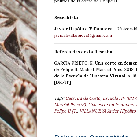
política de la corte de Felipe II
Resenhista
Javier Hipólito Villanueva
– Universida
javierhvillanueva@gmail.com
Referências desta Resenha
GARCÍA PRIETO, E.
Una corte en feme
de Felipe II. Madrid: Marcial Pons, 2018
de la Escuela de Historia Virtual
, n. 1
[DR/JF]
Tags:
Carreira da Corte
,
Escuela HV (EHV
Marcial Pons (E)
,
Una corte en femenino. S
Felipe II (T)
,
VILLANUEVA Javier Hipólito 