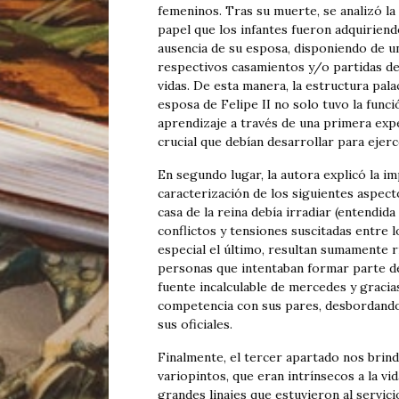
femeninos. Tras su muerte, se analizó la
papel que los infantes fueron adquiriendo 
ausencia de su esposa, disponiendo de un
respectivos casamientos y/o partidas de
vidas. De esta manera, la estructura pala
esposa de Felipe II no solo tuvo la funci
aprendizaje a través de una primera expe
crucial que debían desarrollar para eje
En segundo lugar, la autora explicó la imp
caracterización de los siguientes aspecto
casa de la reina debía irradiar (entendid
conflictos y tensiones suscitadas entre l
especial el último, resultan sumamente r
personas que intentaban formar parte del
fuente incalculable de mercedes y gracia
competencia con sus pares, desbordando 
sus oficiales.
Finalmente, el tercer apartado nos brind
variopintos, que eran intrínsecos a la vid
grandes linajes que estuvieron al servicio