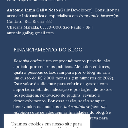
Antonio Lima Gally Neto
(Gally Developer): Consultor na
área de Informática e especialista em
front end
e
javascript
.
Contato: Rua Bruna, 332,
Chacara Mafalda, 03370-000, São Paulo - SP |
antonio.gally@gmail.com
FINANCIAMENTO DO BLOG
Resenha crítica
é um empreendimento privado, não
apoiado por recursos públicos. Além dos editores,
quatro pessoas colaboram para pôr o blog no ar, a
um custo de R$ 2.000 mensais (em números de 2022).
Este valor é suficiente para cobrir os gastos com
suporte, coleta de, indexação e postagem de textos,
hospedagem, renovação de plugins, revisão e
desenvolvimento.
Por essa razão, serão sempre
bem-vindos os anúncios e
links dofollow
(sem
tag
nofollow
) que se adequem às finalidades do blog. Se
você está interessado em colaborar,
escreva para
Usamos cookies em nosso site para
nós
(contato@resenhacritica.com.br)