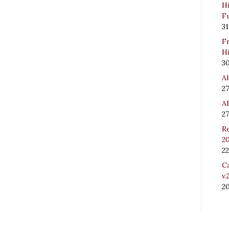
Hi
Fu
31
Fr
Hi
3
Al
27
Al
27
Re
20
22
Ca
v.
2