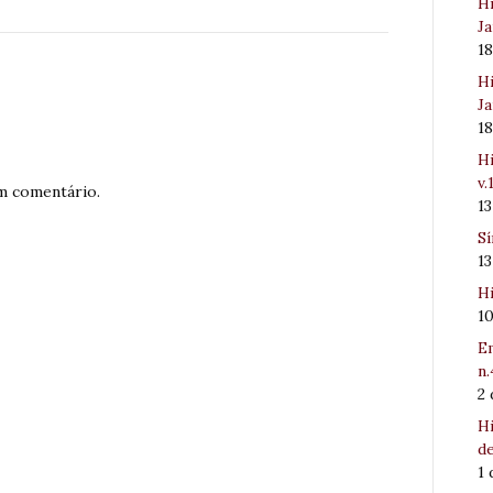
Hi
Ja
1
Hi
Ja
1
Hi
v.
m comentário.
1
Sí
1
Hi
1
Em
n.
2
Hi
de
1