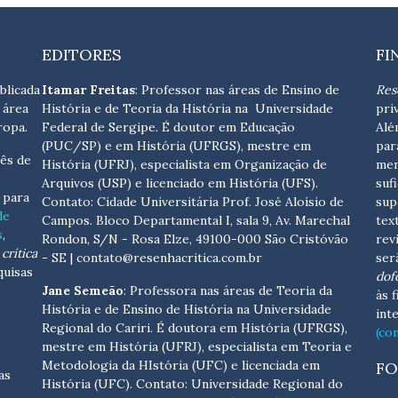
EDITORES
FI
blicada
Itamar Freitas
: Professor nas áreas de Ensino de
Res
 área
História e de Teoria da História na Universidade
pri
ropa.
Federal de Sergipe. É doutor em Educação
Alé
(PUC/SP) e em História (UFRGS), mestre em
par
ês de
História (UFRJ), especialista em Organização de
men
Arquivos (USP) e licenciado em História (UFS).
suf
s para
Contato:
Cidade Universitária Prof. José Aloísio de
sup
de
Campos. Bloco Departamental I, sala 9, Av. Marechal
tex
s
,
Rondon, S/N - Rosa Elze, 49100-000 São Cristóvão
rev
crítica
- SE
| contato@resenhacritica.com.br
ser
quisas
dof
Jane Semeão
: Professora nas áreas de Teoria da
às 
História e de Ensino de História na Universidade
int
Regional do Cariri. É doutora em História (UFRGS),
(co
mestre em História (UFRJ), especialista em Teoria e
Metodologia da HIstória (UFC) e licenciada em
FO
as
História (UFC). Contato:
Universidade Regional do