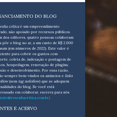
NANCIAMENTO DO BLOG
enha crítica
é um empreendimento
vado, não apoiado por recursos públicos.
m dos editores, quatro pessoas colaboram
a pôr o blog no ar, a um custo de R$ 2.000
sais (em números de 2022). Este valor é
iciente para cobrir os gastos com
orte, coleta de, indexação e postagem de
tos, hospedagem, renovação de plugins,
isão e desenvolvimento.
Por essa razão,
ão sempre bem-vindos os anúncios e
links
ollow
(sem
tag nofollow
) que se adequem
finalidades do blog. Se você está
eressado em colaborar,
escreva para nós
ntato@resenhacritica.com.br)
NTES E ACERVO