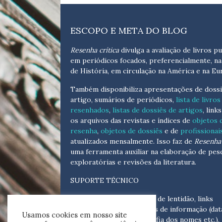
ESCOPO E META DO BLOG
Resenha crítica
divulga a avaliação de livros pu
em periódicos focados, preferencialmente, na
de História, em circulação na América e na Eu
Também disponibiliza apresentações de dossi
artigo, sumários de periódicos,
lista de livros
resenhados
,
listas de dossiês de artigos
, link
os arquivos das revistas e índices de
objetos 
resenha
,
objetos de dossiês
e de
profissionai
atualizados
mensalmente
. Isso faz de
Resenha 
uma ferramenta auxiliar na elaboração de pes
exploratórias e revisões da literatura.
SUPORTE TÉCNICO
Para eventuais problemas de lentidão, links
quebrados, senhas e erros de informação (dat
Usamos cookies em nosso site
tópicas, cronológicas, grafia dos nomes etc.),