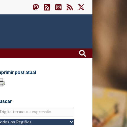
mprimir post atual
uscar