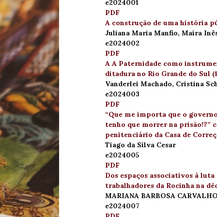
e2024001
PDF
A construção de uma história pú
Juliana Maria Manfio, Maíra In
e2024002
PDF
A A Paternidade como instrume
ditadura no Rio Grande do Sul (
Vanderlei Machado, Cristina Sc
e2024003
PDF
“Que me importa que o governo 
tenho que morrer na prisão!?” c
penitenciário da Casa de Correç
Tiago da Silva Cesar
e2024005
PDF
Dos espaços associativos à luta 
trabalhadores da Rocinha na dé
MARIANA BARBOSA CARVALHO
e2024007
PDF