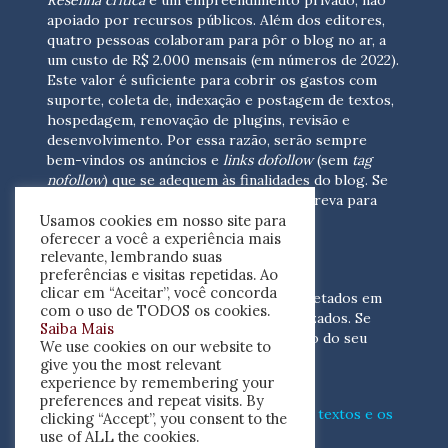
Resenha crítica
é um empreendimento privado, não
apoiado por recursos públicos. Além dos editores,
quatro pessoas colaboram para pôr o blog no ar, a
um custo de R$ 2.000 mensais (em números de 2022).
Este valor é suficiente para cobrir os gastos com
suporte, coleta de, indexação e postagem de textos,
hospedagem, renovação de plugins, revisão e
desenvolvimento.
Por essa razão, serão sempre
bem-vindos os anúncios e
links dofollow
(sem
tag
nofollow
) que se adequem às finalidades do blog. Se
você está interessado em colaborar,
escreva para
Usamos cookies em nosso site para
nós
(contato@resenhacritica.com.br)
oferecer a você a experiência mais
relevante, lembrando suas
FONTES E ACERVO
preferências e visitas repetidas. Ao
clicar em “Aceitar”, você concorda
As resenhas, dossiês e sumários são coletados em
com o uso de TODOS os cookies.
periódicos acadêmicos e sites especializados. Se
Saiba Mais
você tem interesse em divulgar o acervo do seu
We use cookies on our website to
periódico, escreva para nós
give you the most relevant
(contato@resenhacritica.com.br)
experience by remembering your
preferences and repeat visits. By
Conheça o
modo
como processamos os textos e os
clicking “Accept”, you consent to the
índices
disponibilizados neste blog.
use of ALL the cookies.