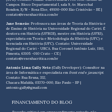
Campos. Bloco Departamental I, sala 9, Av. Marechal
Rondon, S/N - Rosa Elze, 49100-000 São Cristóvão - SE
|
contato@resenhacritica.com.br
Jane Semeão
: Professora nas áreas de Teoria da História e
de Ensino de História na Universidade Regional do Cariri. É
doutora em História (UFRGS), mestre em História (UFRJ),
especialista em Teoria e Metodologia da HIstória (UFC) e
licenciada em História (UFC). Contato:
Universidade
Regional do Cariri - URCA. Rua Coronel Antônio Luíz, 1161,
Pimenta, 63105 -010 Crato - CE
|
contato@resenhacritica.com.br
Antonio Lima Gally Neto
(Gally Developer): Consultor na
área de Informática e especialista em
front end
e
javascript
.
Contato: Rua Bruna, 332,
Chacara Mafalda, 03370-000, São Paulo - SP |
antonio.gally@gmail.com
FINANCIAMENTO DO BLOG