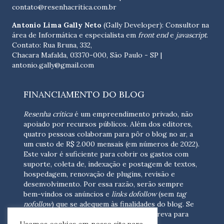
contato@resenhacritica.com.br
Antonio Lima Gally Neto
(Gally Developer): Consultor na
área de Informática e especialista em
front end
e
javascript
.
Contato: Rua Bruna, 332,
Chacara Mafalda, 03370-000, São Paulo - SP |
antonio.gally@gmail.com
FINANCIAMENTO DO BLOG
Resenha crítica
é um empreendimento privado, não
apoiado por recursos públicos. Além dos editores,
quatro pessoas colaboram para pôr o blog no ar, a
um custo de R$ 2.000 mensais (em números de 2022).
Este valor é suficiente para cobrir os gastos com
suporte, coleta de, indexação e postagem de textos,
hospedagem, renovação de plugins, revisão e
desenvolvimento.
Por essa razão, serão sempre
bem-vindos os anúncios e
links dofollow
(sem
tag
nofollow
) que se adequem às finalidades do blog. Se
você está interessado em colaborar,
escreva para