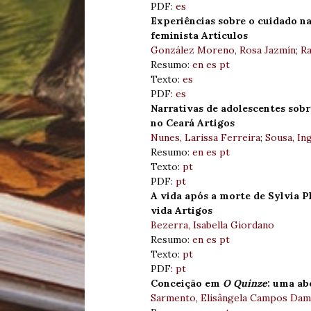
PDF:
es
Experiências sobre o cuidado na 
feminista Artículos
González Moreno, Rosa Jazmín
;
Ra
Resumo:
en
es
pt
Texto:
es
PDF:
es
Narrativas de adolescentes sob
no Ceará Artigos
Nunes, Larissa Ferreira
;
Sousa, In
Resumo:
en
es
pt
Texto:
pt
PDF:
pt
A vida após a morte de Sylvia P
vida Artigos
Bezerra, Isabella Giordano
Resumo:
en
es
pt
Texto:
pt
PDF:
pt
Conceição em
O Quinze
: uma ab
Sarmento, Elisângela Campos Da