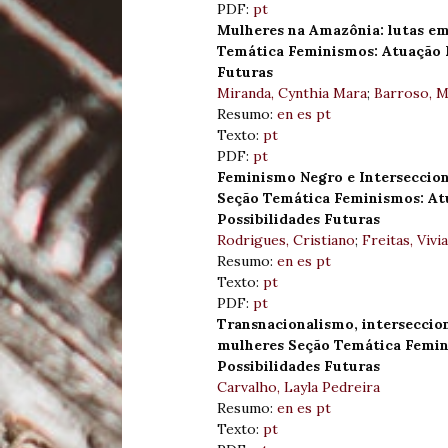
PDF:
pt
Mulheres na Amazônia: lutas em
Temática Feminismos: Atuação E
Futuras
Miranda, Cynthia Mara
;
Barroso, M
Resumo:
en
es
pt
Texto:
pt
PDF:
pt
Feminismo Negro e Interseccion
Seção Temática Feminismos: At
Possibilidades Futuras
Rodrigues, Cristiano
;
Freitas, Viv
Resumo:
en
es
pt
Texto:
pt
PDF:
pt
Transnacionalismo, interseccion
mulheres Seção Temática Femin
Possibilidades Futuras
Carvalho, Layla Pedreira
Resumo:
en
es
pt
Texto:
pt