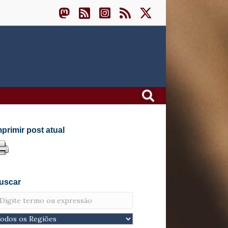
mprimir post atual
uscar