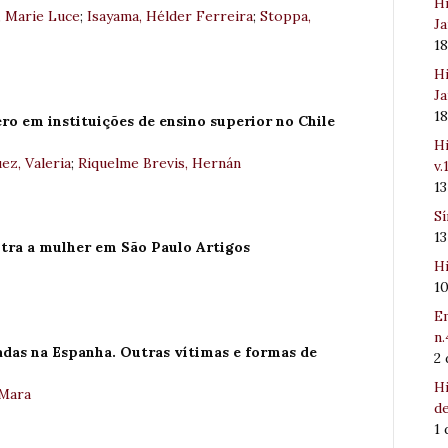
Hi
, Marie Luce
;
Isayama, Hélder Ferreira
;
Stoppa,
Ja
1
Hi
Ja
1
ro em instituições de ensino superior no Chile
Hi
ez, Valeria
;
Riquelme Brevis, Hernán
v.
1
Sí
1
ntra a mulher em São Paulo Artigos
Hi
1
Em
n.
cadas na Espanha. Outras vítimas e formas de
2
Hi
 Mara
de
1