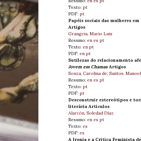
Resumo:
en
es
pt
Texto:
pt
PDF:
pt
Papéis sociais das mulheres em
Artigos
Grangeia, Mario Luis
Resumo:
en
es
pt
Texto:
en
pt
PDF:
en
pt
Sutilezas do relacionamento af
Jovem em Chamas
Artigos
Souza, Carolina de
;
Santos, Manoel
Resumo:
en
es
pt
Texto:
pt
PDF:
pt
Desconstruir estereótipos e tor
literária Artículos
Alarcón, Soledad Díaz
Resumo:
en
es
pt
Texto:
es
PDF:
es
A Ironia e a Crítica Feminista d