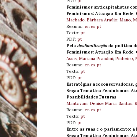
PDF:
pt
Feminismos anticapitalistas co
Feminismos: Atuação Em Rede, C
Machado, Bárbara Araújo
;
Mano, Ma
Resumo:
en
es
pt
Texto:
pt
PDF:
pt
Pela
desfamilização
da política d
Feminismos: Atuação Em Rede, C
Assis, Mariana Prandini
;
Pinheiro, 
Resumo:
en
es
pt
Texto:
pt
PDF:
pt
Estratégias neoconservadoras, g
Seção Temática Feminismos: At
Possibilidades Futuras
Mantovani, Denise Maria
;
Santos, 
Resumo:
en
es
pt
Texto:
pt
PDF:
pt
Entre as ruas e o parlamento: a 
Seção Temática Feminismos: At