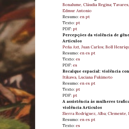
Bonalume, Cláudia Regina
;
Tavares
Edmur Antonio
Resumo:
en
pt
Texto:
pt
PDF:
pt
Percepções da violência de gêne
Artículos
Peña Axt, Juan Carlos
;
Boll Henríqu
Resumo:
en
es
pt
Texto:
es
PDF:
es
Recalque espacial: violência co
Itikawa, Luciana Fukimoto
Resumo:
en
es
pt
Texto:
pt
PDF:
pt
A assistência às mulheres trafi
violência Artículos
Sierra Rodríguez, Alba
;
Clemente,
Resumo:
en
es
pt
Texto:
es