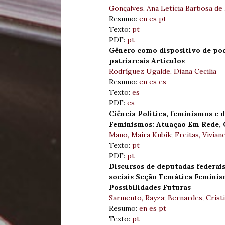
Gonçalves, Ana Letícia Barbosa de 
Resumo:
en
es
pt
Texto:
pt
PDF:
pt
Gênero como dispositivo de pode
patriarcais Artículos
Rodríguez Ugalde, Diana Cecilia
Resumo:
en
es
es
Texto:
es
PDF:
es
Ciência Política, feminismos e
Feminismos: Atuação Em Rede, C
Mano, Maíra Kubík
;
Freitas, Vivia
Texto:
pt
PDF:
pt
Discursos de deputadas federais
sociais Seção Temática Feminis
Possibilidades Futuras
Sarmento, Rayza
;
Bernardes, Crist
Resumo:
en
es
pt
Texto:
pt