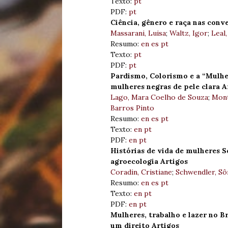
Texto:
pt
PDF:
pt
Ciência, gênero e raça nas conv
Massarani, Luisa
;
Waltz, Igor
;
Leal,
Resumo:
en
es
pt
Texto:
pt
PDF:
pt
Pardismo, Colorismo e a “Mulher
mulheres negras de pele clara A
Lago, Mara Coelho de Souza
;
Mont
Barros Pinto
Resumo:
en
es
pt
Texto:
en
pt
PDF:
en
pt
Histórias de vida de mulheres S
agroecologia Artigos
Coradin, Cristiane
;
Schwendler, Sô
Resumo:
en
es
pt
Texto:
en
pt
PDF:
en
pt
Mulheres, trabalho e lazer no Br
um direito Artigos