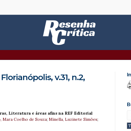
lorianópolis, v.31, n.2,
I
B
s, Literatura e áreas afins na REF Editorial
, Mara Coelho de Souza
;
Minella, Luzinete Simões
;