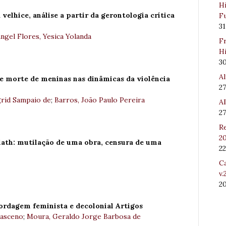
Hi
velhice, análise a partir da gerontologia crítica
Fu
31
ngel Flores, Yesica Yolanda
Fr
Hi
3
Al
re morte de meninas nas dinâmicas da violência
27
grid Sampaio de
;
Barros, João Paulo Pereira
Al
27
Re
20
lath: mutilação de uma obra, censura de uma
22
Ca
v.
2
ordagem feminista e decolonial Artigos
masceno
;
Moura, Geraldo Jorge Barbosa de