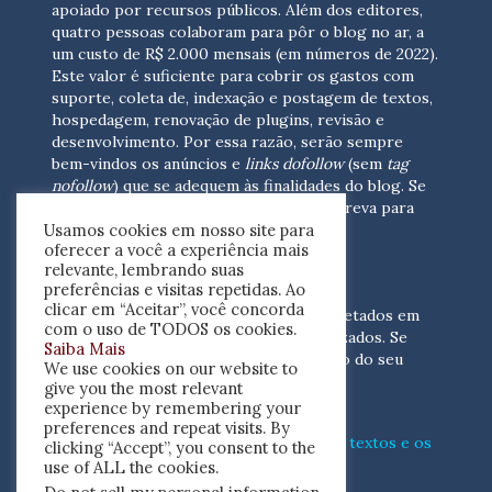
apoiado por recursos públicos. Além dos editores,
quatro pessoas colaboram para pôr o blog no ar, a
um custo de R$ 2.000 mensais (em números de 2022).
Este valor é suficiente para cobrir os gastos com
suporte, coleta de, indexação e postagem de textos,
hospedagem, renovação de plugins, revisão e
desenvolvimento.
Por essa razão, serão sempre
bem-vindos os anúncios e
links dofollow
(sem
tag
nofollow
) que se adequem às finalidades do blog. Se
você está interessado em colaborar,
escreva para
Usamos cookies em nosso site para
nós
(contato@resenhacritica.com.br)
oferecer a você a experiência mais
relevante, lembrando suas
FONTES E ACERVO
preferências e visitas repetidas. Ao
clicar em “Aceitar”, você concorda
As resenhas, dossiês e sumários são coletados em
com o uso de TODOS os cookies.
periódicos acadêmicos e sites especializados. Se
Saiba Mais
você tem interesse em divulgar o acervo do seu
We use cookies on our website to
periódico, escreva para nós
give you the most relevant
(contato@resenhacritica.com.br)
experience by remembering your
preferences and repeat visits. By
Conheça o
modo
como processamos os textos e os
clicking “Accept”, you consent to the
índices
disponibilizados neste blog.
use of ALL the cookies.