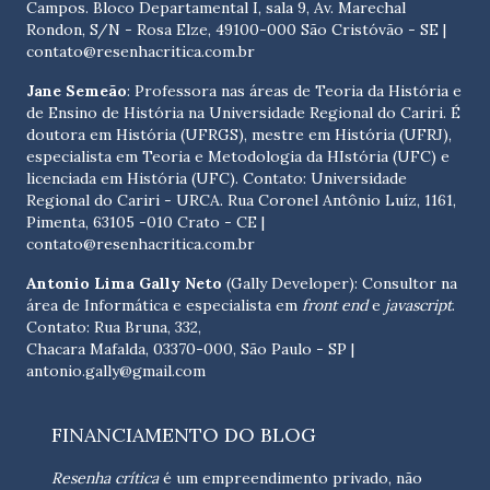
Campos. Bloco Departamental I, sala 9, Av. Marechal
Rondon, S/N - Rosa Elze, 49100-000 São Cristóvão - SE
|
contato@resenhacritica.com.br
Jane Semeão
: Professora nas áreas de Teoria da História e
de Ensino de História na Universidade Regional do Cariri. É
doutora em História (UFRGS), mestre em História (UFRJ),
especialista em Teoria e Metodologia da HIstória (UFC) e
licenciada em História (UFC). Contato:
Universidade
Regional do Cariri - URCA. Rua Coronel Antônio Luíz, 1161,
Pimenta, 63105 -010 Crato - CE
|
contato@resenhacritica.com.br
Antonio Lima Gally Neto
(Gally Developer): Consultor na
área de Informática e especialista em
front end
e
javascript
.
Contato: Rua Bruna, 332,
Chacara Mafalda, 03370-000, São Paulo - SP |
antonio.gally@gmail.com
FINANCIAMENTO DO BLOG
Resenha crítica
é um empreendimento privado, não