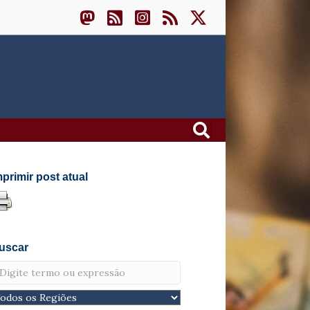
mprimir post atual
uscar