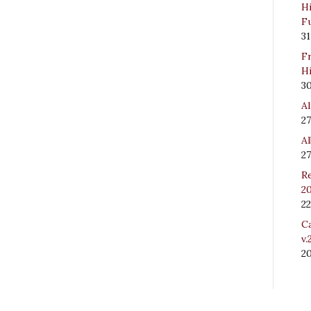
Hi
Fu
31
Fr
Hi
3
Al
27
Al
27
Re
20
22
Ca
v.
2