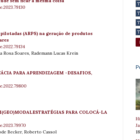
mude sem ficar a mesma coisa
e.2023.79130
pilotadas (ARPS) na geração de produtos
ares
e.2022.79134
a Rosa Soares, Rademann Lucas Krein
P
CÁCIA PARA APRENDIZAGEM –DESAFIOS,
e.2022.79800
I(GEO)MODALESTRATÉGIAS PARA COLOCÁ-LA
Hi
Ja
e.2023.79970
1
pode Becker, Roberto Cassol