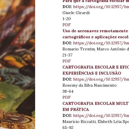
Para que a cartografia escolar 
DOI:
https://doi.org/10.12957/hn
Gisele Girardi
1-20
PDF
Uso de aeronaves remotamente 
cartográficos e aplicações escol
DOI:
https://doi.org/10.12957/hn
Romario Trentin, Marco Antônio d
21-37
PDF
CARTOGRAFIA ESCOLAR E EFI
EXPERIÊNCIAS E INCLUSÃO
DOI:
https://doi.org/10.12957/hn
Rosemy da Silva Nascimento
38-64
PDF
CARTOGRAFIA ESCOLAR MULT
EM PRÁTICA
DOI:
https://doi.org/10.12957/hn
Maurício Rizzatti, Elsbeth Léia S
65-92