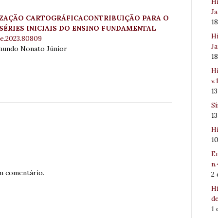
Hi
Ja
IZAÇÃO CARTOGRÁFICACONTRIBUIÇÃO PARA O
1
SÉRIES INICIAIS DO ENSINO FUNDAMENTAL
Hi
e.2023.80809
Ja
imundo Nonato Júnior
1
Hi
v.
1
Sí
1
Hi
1
Em
n.
m comentário.
2
Hi
de
1