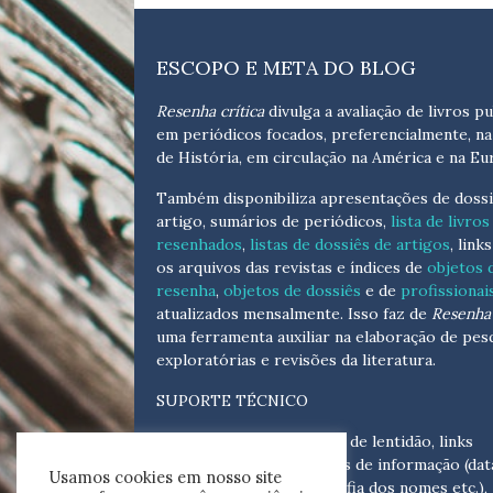
ESCOPO E META DO BLOG
Resenha crítica
divulga a avaliação de livros pu
em periódicos focados, preferencialmente, na
de História, em circulação na América e na Eu
Também disponibiliza apresentações de dossi
artigo, sumários de periódicos,
lista de livros
resenhados
,
listas de dossiês de artigos
, link
os arquivos das revistas e índices de
objetos 
resenha
,
objetos de dossiês
e de
profissionai
atualizados
mensalmente
. Isso faz de
Resenha 
uma ferramenta auxiliar na elaboração de pes
exploratórias e revisões da literatura.
SUPORTE TÉCNICO
Para eventuais problemas de lentidão, links
quebrados, senhas e erros de informação (dat
Usamos cookies em nosso site
tópicas, cronológicas, grafia dos nomes etc.),