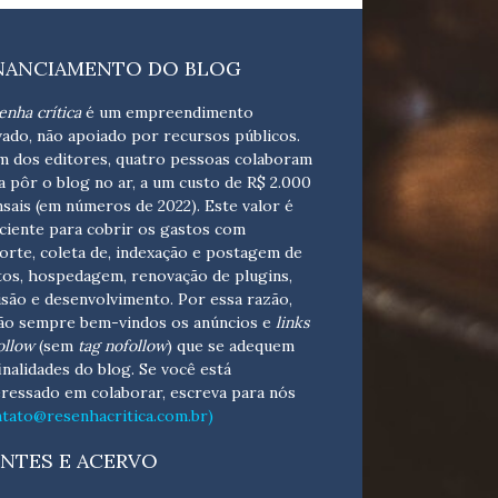
NANCIAMENTO DO BLOG
enha crítica
é um empreendimento
vado, não apoiado por recursos públicos.
m dos editores, quatro pessoas colaboram
a pôr o blog no ar, a um custo de R$ 2.000
sais (em números de 2022). Este valor é
iciente para cobrir os gastos com
orte, coleta de, indexação e postagem de
tos, hospedagem, renovação de plugins,
isão e desenvolvimento.
Por essa razão,
ão sempre bem-vindos os anúncios e
links
ollow
(sem
tag nofollow
) que se adequem
finalidades do blog. Se você está
eressado em colaborar,
escreva para nós
ntato@resenhacritica.com.br)
NTES E ACERVO