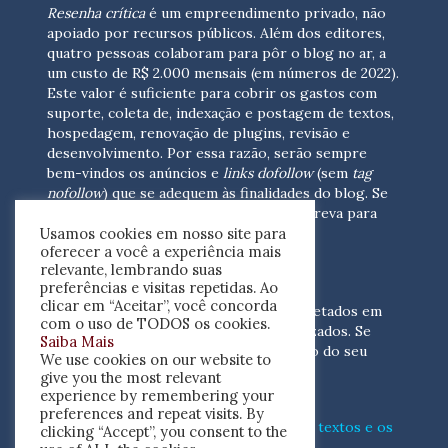
Resenha crítica
é um empreendimento privado, não
apoiado por recursos públicos. Além dos editores,
quatro pessoas colaboram para pôr o blog no ar, a
um custo de R$ 2.000 mensais (em números de 2022).
Este valor é suficiente para cobrir os gastos com
suporte, coleta de, indexação e postagem de textos,
hospedagem, renovação de plugins, revisão e
desenvolvimento.
Por essa razão, serão sempre
bem-vindos os anúncios e
links dofollow
(sem
tag
nofollow
) que se adequem às finalidades do blog. Se
você está interessado em colaborar,
escreva para
Usamos cookies em nosso site para
nós
(contato@resenhacritica.com.br)
oferecer a você a experiência mais
relevante, lembrando suas
FONTES E ACERVO
preferências e visitas repetidas. Ao
clicar em “Aceitar”, você concorda
As resenhas, dossiês e sumários são coletados em
com o uso de TODOS os cookies.
periódicos acadêmicos e sites especializados. Se
Saiba Mais
você tem interesse em divulgar o acervo do seu
We use cookies on our website to
periódico, escreva para nós
give you the most relevant
(contato@resenhacritica.com.br)
experience by remembering your
preferences and repeat visits. By
Conheça o
modo
como processamos os textos e os
clicking “Accept”, you consent to the
índices
disponibilizados neste blog.