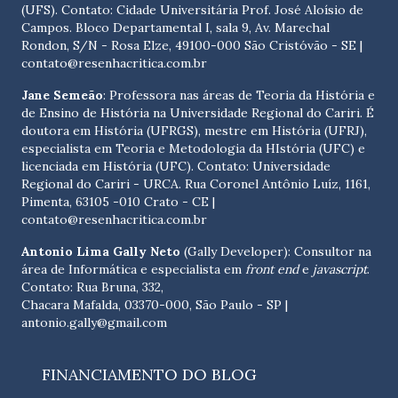
(UFS). Contato:
Cidade Universitária Prof. José Aloísio de
Campos. Bloco Departamental I, sala 9, Av. Marechal
Rondon, S/N - Rosa Elze, 49100-000 São Cristóvão - SE
|
contato@resenhacritica.com.br
Jane Semeão
: Professora nas áreas de Teoria da História e
de Ensino de História na Universidade Regional do Cariri. É
doutora em História (UFRGS), mestre em História (UFRJ),
especialista em Teoria e Metodologia da HIstória (UFC) e
licenciada em História (UFC). Contato:
Universidade
Regional do Cariri - URCA. Rua Coronel Antônio Luíz, 1161,
Pimenta, 63105 -010 Crato - CE
|
contato@resenhacritica.com.br
Antonio Lima Gally Neto
(Gally Developer): Consultor na
área de Informática e especialista em
front end
e
javascript
.
Contato: Rua Bruna, 332,
Chacara Mafalda, 03370-000, São Paulo - SP |
antonio.gally@gmail.com
FINANCIAMENTO DO BLOG