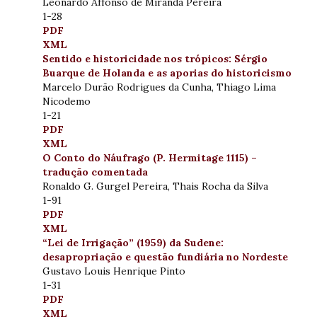
Leonardo Affonso de Miranda Pereira
1-28
PDF
XML
Sentido e historicidade nos trópicos: Sérgio
Buarque de Holanda e as aporias do historicismo
Marcelo Durão Rodrigues da Cunha, Thiago Lima
Nicodemo
1-21
PDF
XML
O Conto do Náufrago (P. Hermitage 1115) –
tradução comentada
Ronaldo G. Gurgel Pereira, Thais Rocha da Silva
1-91
PDF
XML
“Lei de Irrigação” (1959) da Sudene:
desapropriação e questão fundiária no Nordeste
Gustavo Louis Henrique Pinto
1-31
PDF
XML