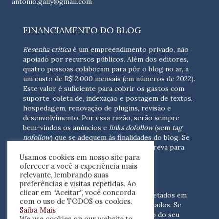
antonio.gally@gmail.com
FINANCIAMENTO DO BLOG
Resenha crítica
é um empreendimento privado, não
apoiado por recursos públicos. Além dos editores,
quatro pessoas colaboram para pôr o blog no ar, a
um custo de R$ 2.000 mensais (em números de 2022).
Este valor é suficiente para cobrir os gastos com
suporte, coleta de, indexação e postagem de textos,
hospedagem, renovação de plugins, revisão e
desenvolvimento.
Por essa razão, serão sempre
bem-vindos os anúncios e
links dofollow
(sem
tag
nofollow
) que se adequem às finalidades do blog. Se
você está interessado em colaborar,
escreva para
Usamos cookies em nosso site para
nós
(contato@resenhacritica.com.br)
oferecer a você a experiência mais
relevante, lembrando suas
FONTES E ACERVO
preferências e visitas repetidas. Ao
clicar em “Aceitar”, você concorda
As resenhas, dossiês e sumários são coletados em
com o uso de TODOS os cookies.
periódicos acadêmicos e sites especializados. Se
Saiba Mais
você tem interesse em divulgar o acervo do seu
We use cookies on our website to