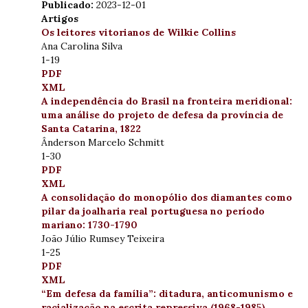
Publicado:
2023-12-01
Artigos
Os leitores vitorianos de Wilkie Collins
Ana Carolina Silva
1-19
PDF
XML
A independência do Brasil na fronteira meridional:
uma análise do projeto de defesa da província de
Santa Catarina, 1822
Ânderson Marcelo Schmitt
1-30
PDF
XML
A consolidação do monopólio dos diamantes como
pilar da joalharia real portuguesa no período
mariano: 1730-1790
João Júlio Rumsey Teixeira
1-25
PDF
XML
“Em defesa da família”: ditadura, anticomunismo e
racialização na escrita repressiva (1968-1985)