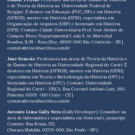
e de Teoria da História na Universidade Federal de
Sergipe. É doutor em Educação (PUC/SP) e em História
(UFRGS), mestre em História (UFRJ), especialista em
Organização de Arquivos (USP) e licenciado em História
(UFS). Contato:
Cidade Universitária Prof. José Aloísio de
Campos. Bloco Departamental I, sala 9, Av. Marechal
Rondon, S/N - Rosa Elze, 49100-000 São Cristóvão - SE
|
contato@resenhacritica.com.br
Jane Semeão
: Professora nas áreas de Teoria da História e
de Ensino de História na Universidade Regional do Cariri. É
doutora em História (UFRGS), mestre em História (UFRJ),
especialista em Teoria e Metodologia da HIstória (UFC) e
licenciada em História (UFC). Contato:
Universidade
Regional do Cariri - URCA. Rua Coronel Antônio Luíz, 1161,
Pimenta, 63105 -010 Crato - CE
|
contato@resenhacritica.com.br
Antonio Lima Gally Neto
(Gally Developer): Consultor na
área de Informática e especialista em
front end
e
javascript
.
Contato: Rua Bruna, 332,
Chacara Mafalda, 03370-000, São Paulo - SP |