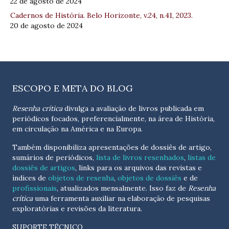
22 de agosto de 2024
Cadernos de História. Belo Horizonte, v.24, n.41, 2023.
20 de agosto de 2024
ESCOPO E META DO BLOG
Resenha crítica
divulga a avaliação de livros publicada em
periódicos focados, preferencialmente, na área de História,
em circulação na América e na Europa.
Também disponibiliza apresentações de dossiês de artigo,
sumários de periódicos,
lista de livros resenhados
,
listas de
dossiês de artigos
, links para os arquivos das revistas e
índices de
objetos de resenha
,
objetos de dossiês
e de
profissionais
, atualizados
mensalmente
. Isso faz de
Resenha
crítica
uma ferramenta auxiliar na elaboração de pesquisas
exploratórias e revisões da literatura.
SUPORTE TÉCNICO