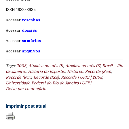
ISSN 1982-8985
Acessar
resenhas
Acessar
dossiês
Acessar
sumários
Acessar
arquivos
Tags:
2008
,
Atualiza no mês 01
,
Atualiza no mês 07
,
Brasil - Rio
de Janeiro.
,
História do Esporte.
,
História.
,
Recorde (Rcd)
,
Recorde (Rcr)
,
Recorde (Rcs)
,
Recorde | UFRJ | 2008
,
Universidade Federal do Rio de Janeiro | UFRJ
Deixe um comentário
Imprimir post atual