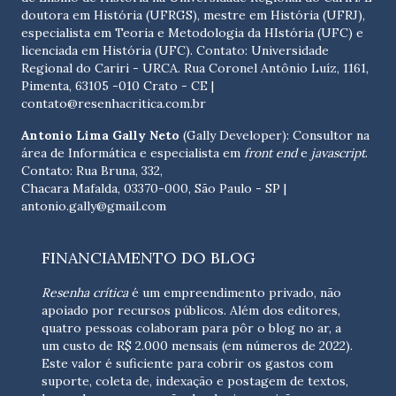
doutora em História (UFRGS), mestre em História (UFRJ),
especialista em Teoria e Metodologia da HIstória (UFC) e
licenciada em História (UFC). Contato:
Universidade
Regional do Cariri - URCA. Rua Coronel Antônio Luíz, 1161,
Pimenta, 63105 -010 Crato - CE
|
contato@resenhacritica.com.br
Antonio Lima Gally Neto
(Gally Developer): Consultor na
área de Informática e especialista em
front end
e
javascript
.
Contato: Rua Bruna, 332,
Chacara Mafalda, 03370-000, São Paulo - SP |
antonio.gally@gmail.com
FINANCIAMENTO DO BLOG
Resenha crítica
é um empreendimento privado, não
apoiado por recursos públicos. Além dos editores,
quatro pessoas colaboram para pôr o blog no ar, a
um custo de R$ 2.000 mensais (em números de 2022).
Este valor é suficiente para cobrir os gastos com
suporte, coleta de, indexação e postagem de textos,