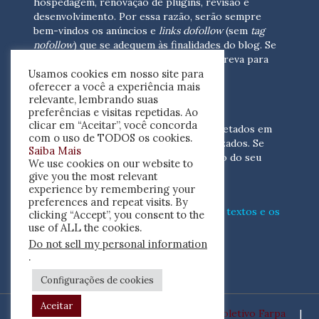
hospedagem, renovação de plugins, revisão e
desenvolvimento.
Por essa razão, serão sempre
bem-vindos os anúncios e
links dofollow
(sem
tag
nofollow
) que se adequem às finalidades do blog. Se
você está interessado em colaborar,
escreva para
Usamos cookies em nosso site para
nós
(contato@resenhacritica.com.br)
oferecer a você a experiência mais
relevante, lembrando suas
FONTES E ACERVO
preferências e visitas repetidas. Ao
clicar em “Aceitar”, você concorda
As resenhas, dossiês e sumários são coletados em
com o uso de TODOS os cookies.
periódicos acadêmicos e sites especializados. Se
Saiba Mais
você tem interesse em divulgar o acervo do seu
We use cookies on our website to
periódico, escreva para nós
give you the most relevant
(contato@resenhacritica.com.br)
experience by remembering your
preferences and repeat visits. By
Conheça o
modo
como processamos os textos e os
clicking “Accept”, you consent to the
índices
disponibilizados neste blog.
use of ALL the cookies.
Do not sell my personal information
ISSN 2764-0302
.
Configurações de cookies
Aceitar
Desenvolvido por
Coletivo Farpa
|