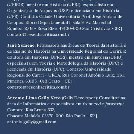
(UFRGS), mestre em História (UFRJ), especialista em
Organização de Arquivos (USP) e licenciado em História
(UFS). Contato:
Cidade Universitária Prof. José Aloísio de
Campos. Bloco Departamental I, sala 9, Av. Marechal
Rondon, S/N - Rosa Elze, 49100-000 São Cristóvão - SE
|
contato@resenhacritica.com.br
Jane Semeão
: Professora nas áreas de Teoria da História e
de Ensino de História na Universidade Regional do Cariri. É
doutora em História (UFRGS), mestre em História (UFRJ),
especialista em Teoria e Metodologia da HIstória (UFC) e
licenciada em História (UFC). Contato:
Universidade
Regional do Cariri - URCA. Rua Coronel Antônio Luíz, 1161,
Pimenta, 63105 -010 Crato - CE
|
contato@resenhacritica.com.br
Antonio Lima Gally Neto
(Gally Developer): Consultor na
área de Informática e especialista em
front end
e
javascript
.
Contato: Rua Bruna, 332,
Chacara Mafalda, 03370-000, São Paulo - SP |
antonio.gally@gmail.com