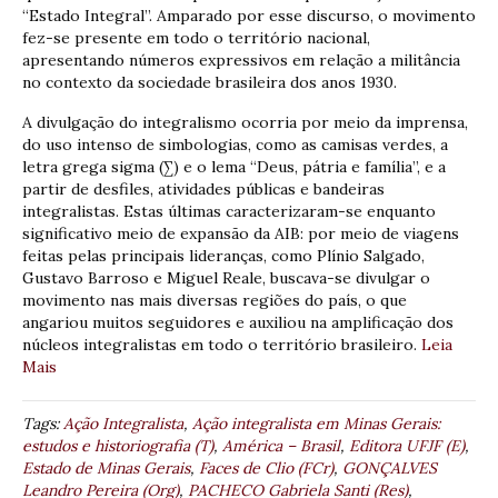
“Estado Integral”. Amparado por esse discurso, o movimento
fez-se presente em todo o território nacional,
apresentando números expressivos em relação a militância
no contexto da sociedade brasileira dos anos 1930.
A divulgação do integralismo ocorria por meio da imprensa,
do uso intenso de simbologias, como as camisas verdes, a
letra grega sigma (∑) e o lema “Deus, pátria e família”, e a
partir de desfiles, atividades públicas e bandeiras
integralistas. Estas últimas caracterizaram-se enquanto
significativo meio de expansão da AIB: por meio de viagens
feitas pelas principais lideranças, como Plínio Salgado,
Gustavo Barroso e Miguel Reale, buscava-se divulgar o
movimento nas mais diversas regiões do país, o que
angariou muitos seguidores e auxiliou na amplificação dos
núcleos integralistas em todo o território brasileiro.
Leia
Mais
Tags:
Ação Integralista
,
Ação integralista em Minas Gerais:
estudos e historiografia (T)
,
América – Brasil
,
Editora UFJF (E)
,
Estado de Minas Gerais
,
Faces de Clio (FCr)
,
GONÇALVES
Leandro Pereira (Org)
,
PACHECO Gabriela Santi (Res)
,