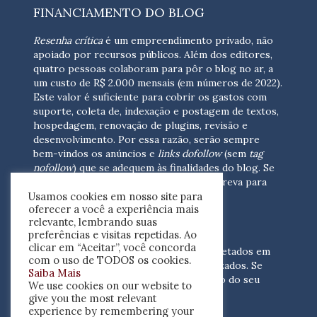
FINANCIAMENTO DO BLOG
Resenha crítica
é um empreendimento privado, não
apoiado por recursos públicos. Além dos editores,
quatro pessoas colaboram para pôr o blog no ar, a
um custo de R$ 2.000 mensais (em números de 2022).
Este valor é suficiente para cobrir os gastos com
suporte, coleta de, indexação e postagem de textos,
hospedagem, renovação de plugins, revisão e
desenvolvimento.
Por essa razão, serão sempre
bem-vindos os anúncios e
links dofollow
(sem
tag
nofollow
) que se adequem às finalidades do blog. Se
você está interessado em colaborar,
escreva para
Usamos cookies em nosso site para
nós
(contato@resenhacritica.com.br)
oferecer a você a experiência mais
relevante, lembrando suas
FONTES E ACERVO
preferências e visitas repetidas. Ao
clicar em “Aceitar”, você concorda
As resenhas, dossiês e sumários são coletados em
com o uso de TODOS os cookies.
periódicos acadêmicos e sites especializados. Se
Saiba Mais
você tem interesse em divulgar o acervo do seu
We use cookies on our website to
periódico, escreva para nós
give you the most relevant
(contato@resenhacritica.com.br)
experience by remembering your