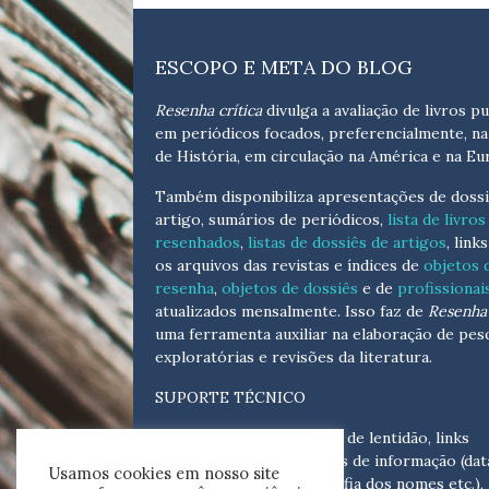
ESCOPO E META DO BLOG
Resenha crítica
divulga a avaliação de livros pu
em periódicos focados, preferencialmente, na
de História, em circulação na América e na Eu
Também disponibiliza apresentações de dossi
artigo, sumários de periódicos,
lista de livros
resenhados
,
listas de dossiês de artigos
, link
os arquivos das revistas e índices de
objetos 
resenha
,
objetos de dossiês
e de
profissionai
atualizados
mensalmente
. Isso faz de
Resenha 
uma ferramenta auxiliar na elaboração de pes
exploratórias e revisões da literatura.
SUPORTE TÉCNICO
Para eventuais problemas de lentidão, links
quebrados, senhas e erros de informação (dat
Usamos cookies em nosso site
tópicas, cronológicas, grafia dos nomes etc.),