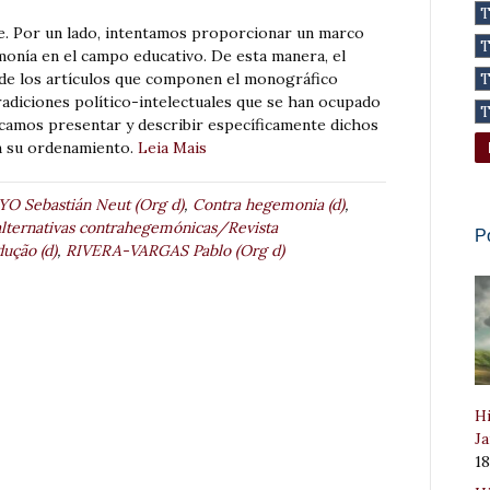
le. Por un lado, intentamos proporcionar un marco
monía en el campo educativo. De esta manera, el
 de los artículos que componen el monográfico
adiciones político-intelectuales que se han ocupado
scamos presentar y describir específicamente dichos
en su ordenamiento.
Leia Mais
O Sebastián Neut (Org d)
,
Contra hegemonia (d)
,
lternativas contrahegemónicas/Revista
P
ução (d)
,
RIVERA-VARGAS Pablo (Org d)
Hi
Ja
1