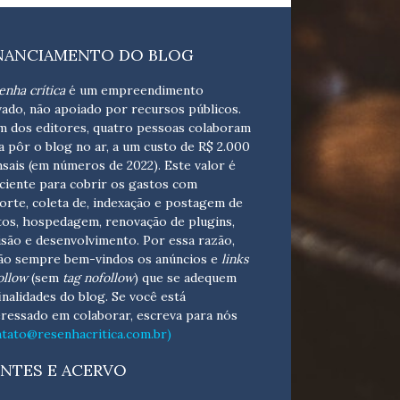
NANCIAMENTO DO BLOG
enha crítica
é um empreendimento
vado, não apoiado por recursos públicos.
m dos editores, quatro pessoas colaboram
a pôr o blog no ar, a um custo de R$ 2.000
sais (em números de 2022). Este valor é
iciente para cobrir os gastos com
orte, coleta de, indexação e postagem de
tos, hospedagem, renovação de plugins,
isão e desenvolvimento.
Por essa razão,
ão sempre bem-vindos os anúncios e
links
ollow
(sem
tag nofollow
) que se adequem
finalidades do blog. Se você está
eressado em colaborar,
escreva para nós
ntato@resenhacritica.com.br)
NTES E ACERVO