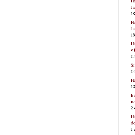
Hi
Ja
1
Hi
Ja
1
Hi
v.
1
Sí
1
Hi
1
Em
n.
2
Hi
de
1