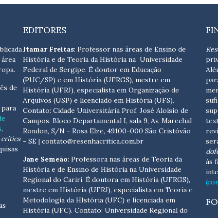
EDITORES
FI
blicada
Itamar Freitas
: Professor nas áreas de Ensino de
Res
 área
História e de Teoria da História na Universidade
pri
ropa.
Federal de Sergipe. É doutor em Educação
Alé
(PUC/SP) e em História (UFRGS), mestre em
par
ês de
História (UFRJ), especialista em Organização de
men
Arquivos (USP) e licenciado em História (UFS).
suf
s para
Contato:
Cidade Universitária Prof. José Aloísio de
sup
de
Campos. Bloco Departamental I, sala 9, Av. Marechal
tex
s
,
Rondon, S/N - Rosa Elze, 49100-000 São Cristóvão
rev
crítica
- SE
| contato@resenhacritica.com.br
ser
quisas
dof
Jane Semeão
: Professora nas áreas de Teoria da
às 
História e de Ensino de História na Universidade
int
Regional do Cariri. É doutora em História (UFRGS),
(co
mestre em História (UFRJ), especialista em Teoria e
Metodologia da HIstória (UFC) e licenciada em
FO
as
História (UFC). Contato:
Universidade Regional do