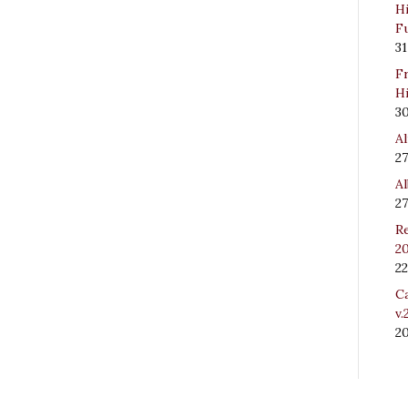
Hi
Fu
31
Fr
Hi
3
Al
27
Al
27
Re
20
22
Ca
v.
2