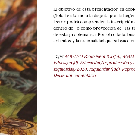
El objetivo de esta presentación es dob
global en torno a la disputa por la hege
lector podrá comprender la inscripción
dentro de –o como proyección de- las tr
de esta problemática. Por otro lado, bu
artículos y la racionalidad que subyace 
Tags:
AGUAYO Pablo Neut (Org d)
,
AGUAY
Educação (d)
,
Educación/reproducción y a
Izquierdas/2020
,
Izquierdas (Iqd)
,
Reprod
Deixe um comentário