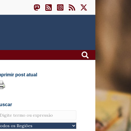
mprimir post atual
uscar