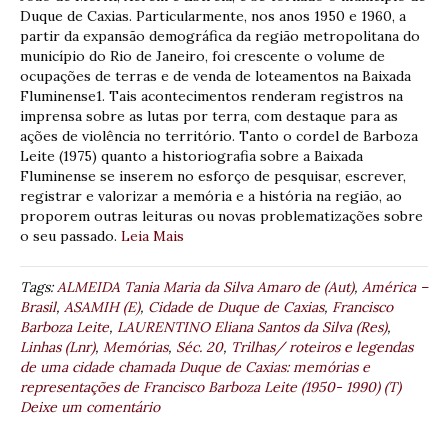
Duque de Caxias. Particularmente, nos anos 1950 e 1960, a
partir da expansão demográfica da região metropolitana do
município do Rio de Janeiro, foi crescente o volume de
ocupações de terras e de venda de loteamentos na Baixada
Fluminense1. Tais acontecimentos renderam registros na
imprensa sobre as lutas por terra, com destaque para as
ações de violência no território. Tanto o cordel de Barboza
Leite (1975) quanto a historiografia sobre a Baixada
Fluminense se inserem no esforço de pesquisar, escrever,
registrar e valorizar a memória e a história na região, ao
proporem outras leituras ou novas problematizações sobre
o seu passado.
Leia Mais
Tags:
ALMEIDA Tania Maria da Silva Amaro de (Aut)
,
América –
Brasil
,
ASAMIH (E)
,
Cidade de Duque de Caxias
,
Francisco
Barboza Leite
,
LAURENTINO Eliana Santos da Silva (Res)
,
Linhas (Lnr)
,
Memórias
,
Séc. 20
,
Trilhas/ roteiros e legendas
de uma cidade chamada Duque de Caxias: memórias e
representações de Francisco Barboza Leite (1950- 1990) (T)
Deixe um comentário