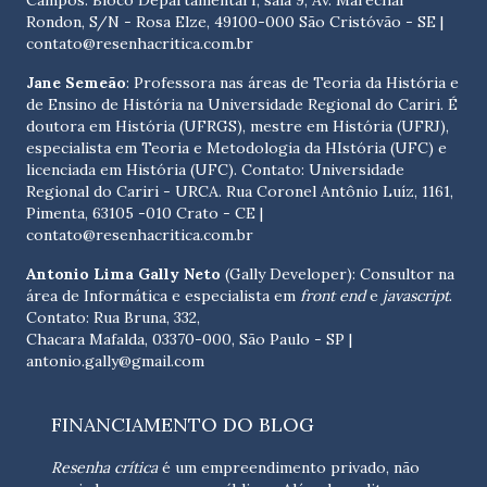
Campos. Bloco Departamental I, sala 9, Av. Marechal
Rondon, S/N - Rosa Elze, 49100-000 São Cristóvão - SE
|
contato@resenhacritica.com.br
Jane Semeão
: Professora nas áreas de Teoria da História e
de Ensino de História na Universidade Regional do Cariri. É
doutora em História (UFRGS), mestre em História (UFRJ),
especialista em Teoria e Metodologia da HIstória (UFC) e
licenciada em História (UFC). Contato:
Universidade
Regional do Cariri - URCA. Rua Coronel Antônio Luíz, 1161,
Pimenta, 63105 -010 Crato - CE
|
contato@resenhacritica.com.br
Antonio Lima Gally Neto
(Gally Developer): Consultor na
área de Informática e especialista em
front end
e
javascript
.
Contato: Rua Bruna, 332,
Chacara Mafalda, 03370-000, São Paulo - SP |
antonio.gally@gmail.com
FINANCIAMENTO DO BLOG
Resenha crítica
é um empreendimento privado, não