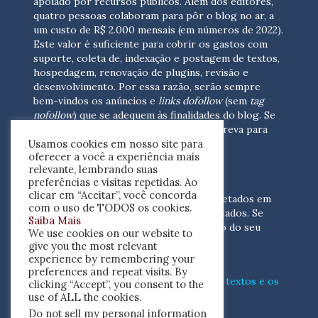
apoiado por recursos públicos. Além dos editores,
quatro pessoas colaboram para pôr o blog no ar, a
um custo de R$ 2.000 mensais (em números de 2022).
Este valor é suficiente para cobrir os gastos com
suporte, coleta de, indexação e postagem de textos,
hospedagem, renovação de plugins, revisão e
desenvolvimento.
Por essa razão, serão sempre
bem-vindos os anúncios e
links dofollow
(sem
tag
nofollow
) que se adequem às finalidades do blog. Se
você está interessado em colaborar,
escreva para
Usamos cookies em nosso site para
nós
(contato@resenhacritica.com.br)
oferecer a você a experiência mais
relevante, lembrando suas
FONTES E ACERVO
preferências e visitas repetidas. Ao
clicar em “Aceitar”, você concorda
As resenhas, dossiês e sumários são coletados em
com o uso de TODOS os cookies.
periódicos acadêmicos e sites especializados. Se
Saiba Mais
você tem interesse em divulgar o acervo do seu
We use cookies on our website to
periódico, escreva para nós
give you the most relevant
(contato@resenhacritica.com.br)
experience by remembering your
preferences and repeat visits. By
Conheça o
modo
como processamos os textos e os
clicking “Accept”, you consent to the
índices
disponibilizados neste blog.
use of ALL the cookies.
Do not sell my personal information