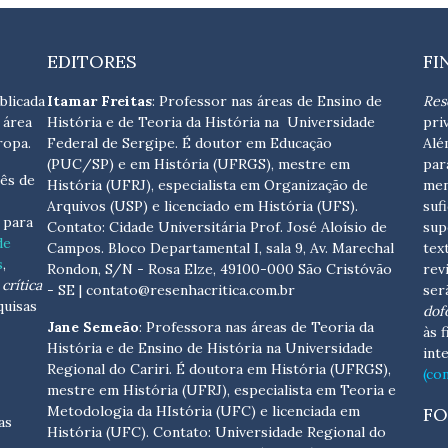
EDITORES
FI
blicada
Itamar Freitas
: Professor nas áreas de Ensino de
Res
 área
História e de Teoria da História na Universidade
pri
ropa.
Federal de Sergipe. É doutor em Educação
Alé
(PUC/SP) e em História (UFRGS), mestre em
par
ês de
História (UFRJ), especialista em Organização de
men
Arquivos (USP) e licenciado em História (UFS).
suf
s para
Contato:
Cidade Universitária Prof. José Aloísio de
sup
de
Campos. Bloco Departamental I, sala 9, Av. Marechal
tex
s
,
Rondon, S/N - Rosa Elze, 49100-000 São Cristóvão
rev
crítica
- SE
| contato@resenhacritica.com.br
ser
quisas
dof
Jane Semeão
: Professora nas áreas de Teoria da
às 
História e de Ensino de História na Universidade
int
Regional do Cariri. É doutora em História (UFRGS),
(co
mestre em História (UFRJ), especialista em Teoria e
Metodologia da HIstória (UFC) e licenciada em
FO
as
História (UFC). Contato:
Universidade Regional do