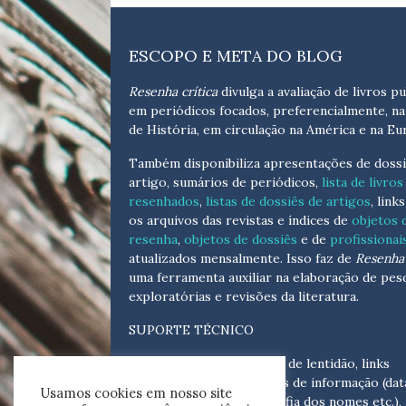
ESCOPO E META DO BLOG
Resenha crítica
divulga a avaliação de livros pu
em periódicos focados, preferencialmente, na
de História, em circulação na América e na Eu
Também disponibiliza apresentações de dossi
artigo, sumários de periódicos,
lista de livros
resenhados
,
listas de dossiês de artigos
, link
os arquivos das revistas e índices de
objetos 
resenha
,
objetos de dossiês
e de
profissionai
atualizados
mensalmente
. Isso faz de
Resenha 
uma ferramenta auxiliar na elaboração de pes
exploratórias e revisões da literatura.
SUPORTE TÉCNICO
Para eventuais problemas de lentidão, links
quebrados, senhas e erros de informação (dat
Usamos cookies em nosso site
tópicas, cronológicas, grafia dos nomes etc.),