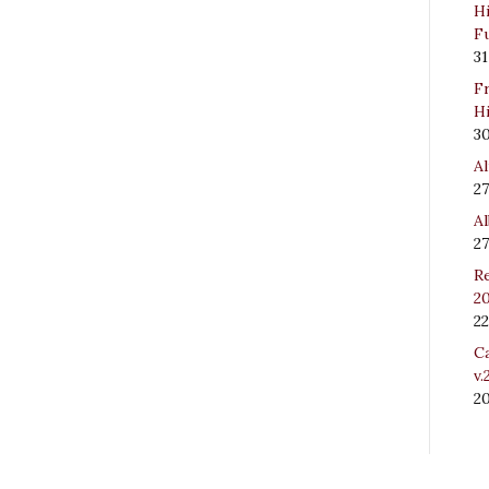
Hi
Fu
31
Fr
Hi
3
Al
27
Al
27
Re
20
22
Ca
v.
2