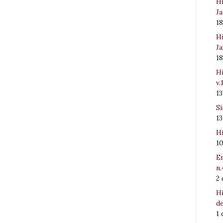
Hi
Ja
1
Hi
Ja
1
Hi
v.
1
Sí
1
Hi
1
Em
n.
2
Hi
de
1