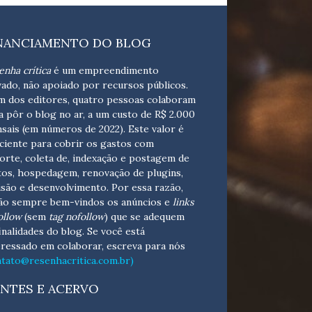
NANCIAMENTO DO BLOG
enha crítica
é um empreendimento
vado, não apoiado por recursos públicos.
m dos editores, quatro pessoas colaboram
a pôr o blog no ar, a um custo de R$ 2.000
sais (em números de 2022). Este valor é
iciente para cobrir os gastos com
orte, coleta de, indexação e postagem de
tos, hospedagem, renovação de plugins,
isão e desenvolvimento.
Por essa razão,
ão sempre bem-vindos os anúncios e
links
ollow
(sem
tag nofollow
) que se adequem
finalidades do blog. Se você está
eressado em colaborar,
escreva para nós
ntato@resenhacritica.com.br)
NTES E ACERVO