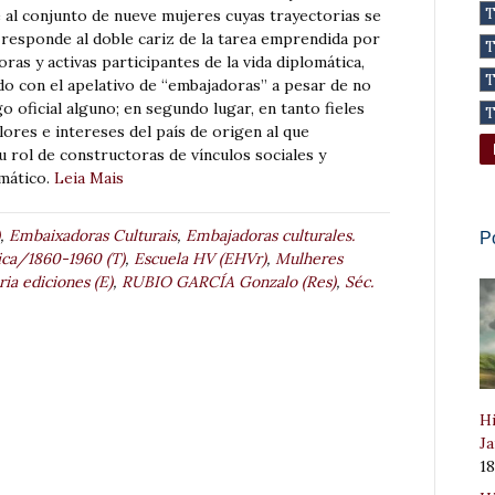
 al conjunto de nueve mujeres cuyas trayectorias se
 responde al doble cariz de la tarea emprendida por
oras y activas participantes de la vida diplomática,
do con el apelativo de “embajadoras” a pesar de no
go oficial alguno; en segundo lugar, en tanto fieles
lores e intereses del país de origen al que
 rol de constructoras de vínculos sociales y
omático.
Leia Mais
,
Embaixadoras Culturais
,
Embajadoras culturales.
P
ica/1860-1960 (T)
,
Escuela HV (EHVr)
,
Mulheres
ria ediciones (E)
,
RUBIO GARCÍA Gonzalo (Res)
,
Séc.
Hi
Ja
1