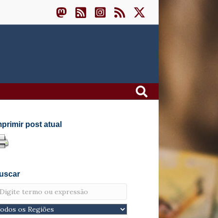
mprimir post atual
uscar